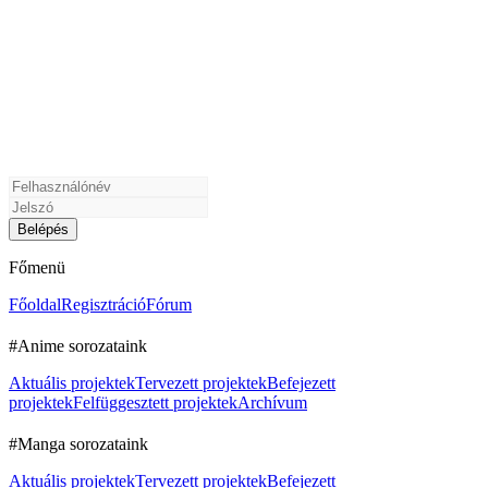
Főmenü
Főoldal
Regisztráció
Fórum
#Anime sorozataink
Aktuális projektek
Tervezett projektek
Befejezett
projektek
Felfüggesztett projektek
Archívum
#Manga sorozataink
Aktuális projektek
Tervezett projektek
Befejezett