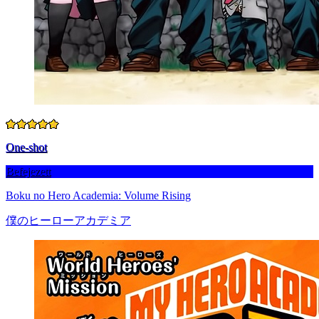
One-shot
Befejezett
Boku no Hero Academia: Volume Rising
僕のヒーローアカデミア