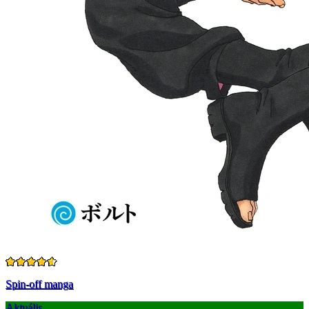
Spin-off manga
Aktuális