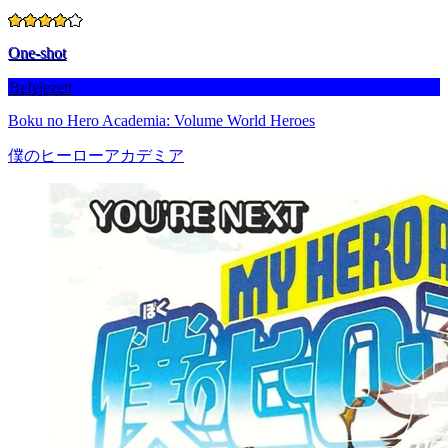
One-shot
Befejezett
Boku no Hero Academia: Volume World Heroes
僕のヒーローアカデミア