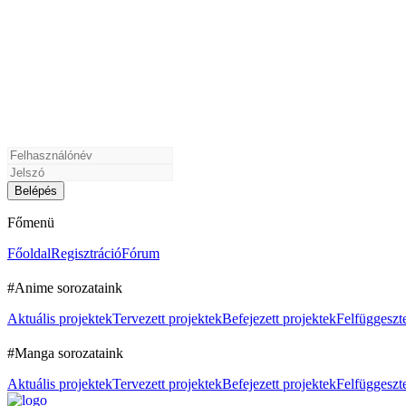
Főmenü
Főoldal
Regisztráció
Fórum
#Anime sorozataink
Aktuális projektek
Tervezett projektek
Befejezett projektek
Felfüggeszte
#Manga sorozataink
Aktuális projektek
Tervezett projektek
Befejezett projektek
Felfüggeszte