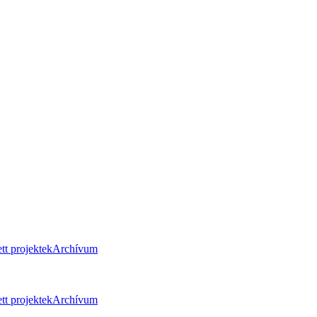
tt projektek
Archívum
tt projektek
Archívum