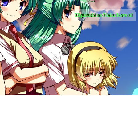
Higurashi no Naku Koro ni