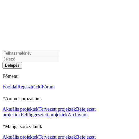
Főmenü
Főoldal
Regisztráció
Fórum
#Anime sorozataink
Aktuális projektek
Tervezett projektek
Befejezett
projektek
Felfüggesztett projektek
Archívum
#Manga sorozataink
Aktuális projektek
Tervezett projektek
Befejezett