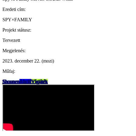
Eredeti cím:
SPY×FAMILY
Projekt státusz:
Tervezett
Megjelenés:
2023. december 22. (mozi)
Műfaj:
Shounen
Akció
Vígjáték