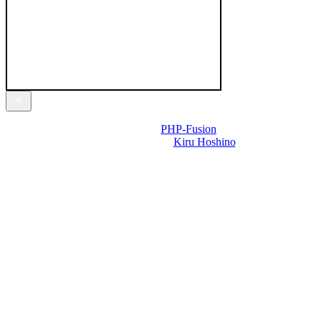
Powered by
PHP-Fusion
Design-t készítette:
Kiru Hoshino