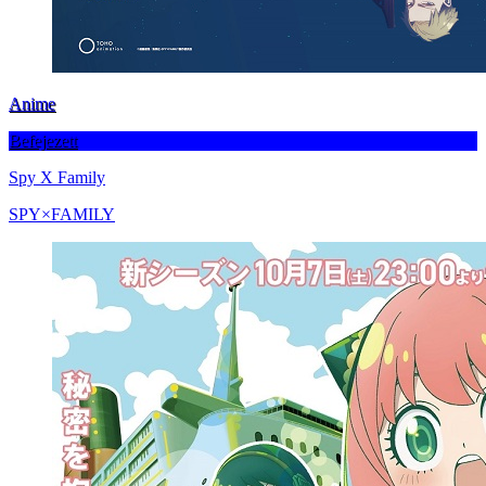
Anime
Befejezett
Spy X Family
SPY×FAMILY