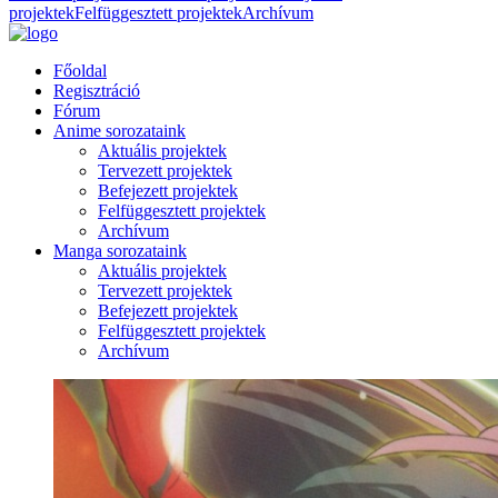
projektek
Felfüggesztett projektek
Archívum
Főoldal
Regisztráció
Fórum
Anime sorozataink
Aktuális projektek
Tervezett projektek
Befejezett projektek
Felfüggesztett projektek
Archívum
Manga sorozataink
Aktuális projektek
Tervezett projektek
Befejezett projektek
Felfüggesztett projektek
Archívum