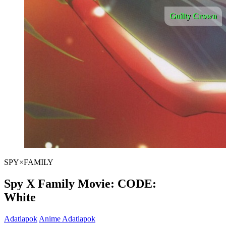
Guilty Crown
SPY×FAMILY
Spy X Family Movie: CODE:
White
Adatlapok
Anime Adatlapok