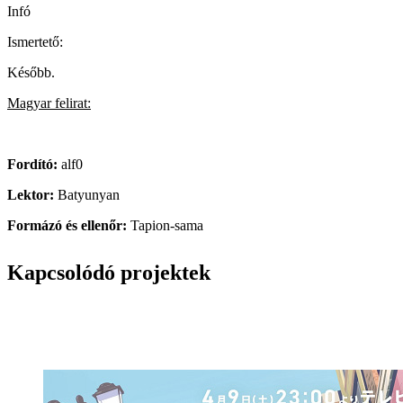
Infó
Ismertető:
Később.
Magyar felirat:
Fordító:
alf0
Lektor:
Batyunyan
Formázó és ellenőr:
Tapion-sama
Kapcsolódó projektek