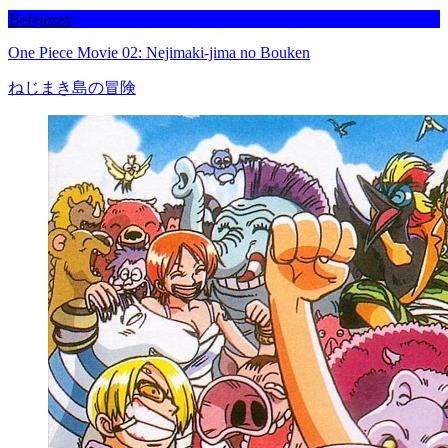
Befejezett
One Piece Movie 02: Nejimaki-jima no Bouken
ねじまき島の冒険