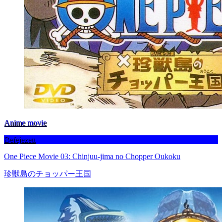
Anime movie
Befejezett
One Piece Movie 03: Chinjuu-jima no Chopper Oukoku
珍獣島のチョッパー王国