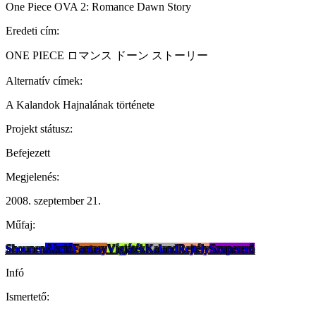
One Piece OVA 2: Romance Dawn Story
Eredeti cím:
ONE PIECE ロマンス ドーン ストーリー
Alternatív címek:
A Kalandok Hajnalának története
Projekt státusz:
Befejezett
Megjelenés:
2008. szeptember 21.
Műfaj:
Shounen
Akció
Fantasy
Vígjáték
Kaland
Rejtély
Szupererő
Infó
Ismertető: