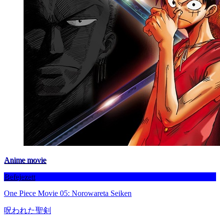
Anime movie
Befejezett
One Piece Movie 05: Norowareta Seiken
呪われた聖剣