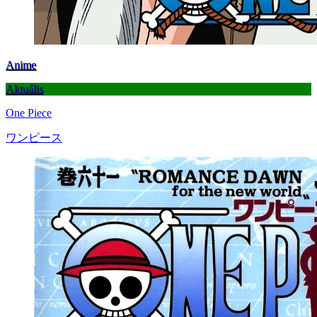
Anime
Aktuális
One Piece
ワンピース