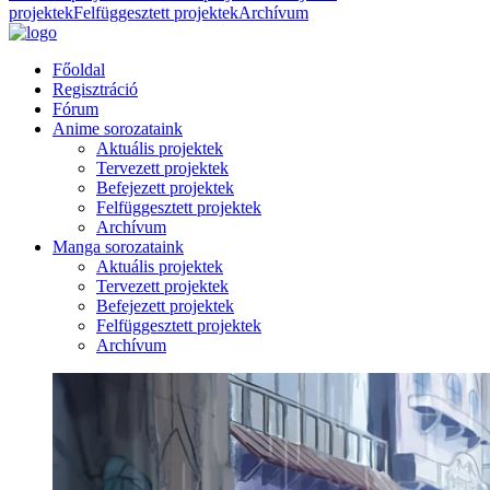
projektek
Felfüggesztett projektek
Archívum
Főoldal
Regisztráció
Fórum
Anime sorozataink
Aktuális projektek
Tervezett projektek
Befejezett projektek
Felfüggesztett projektek
Archívum
Manga sorozataink
Aktuális projektek
Tervezett projektek
Befejezett projektek
Felfüggesztett projektek
Archívum