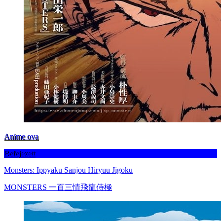
Anime ova
Befejezett
Monsters: Ippyaku Sanjou Hiryuu Jigoku
MONSTERS 一百三情飛龍侍極