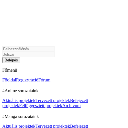
Főmenü
Főoldal
Regisztráció
Fórum
#Anime sorozataink
Aktuális projektek
Tervezett projektek
Befejezett
projektek
Felfüggesztett projektek
Archívum
#Manga sorozataink
Aktuális projektek
Tervezett projektek
Befejezett