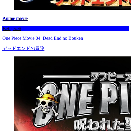
Anime movie
Befejezett
One Piece Movie 04: Dead End no Bouken
デッドエンドの冒険