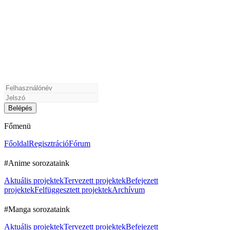
Főmenü
Főoldal
Regisztráció
Fórum
#Anime sorozataink
Aktuális projektek
Tervezett projektek
Befejezett
projektek
Felfüggesztett projektek
Archívum
#Manga sorozataink
Aktuális projektek
Tervezett projektek
Befejezett