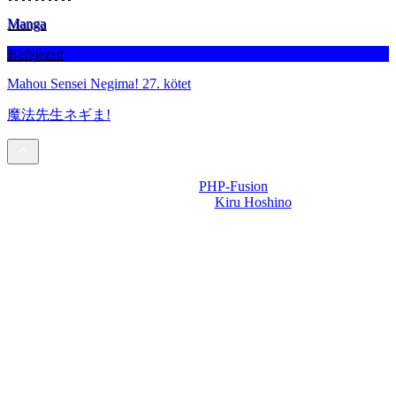
Manga
Befejezett
Mahou Sensei Negima! 27. kötet
魔法先生ネギま!
Powered by
PHP-Fusion
Design-t készítette:
Kiru Hoshino