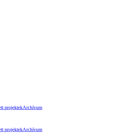
tt projektek
Archívum
tt projektek
Archívum