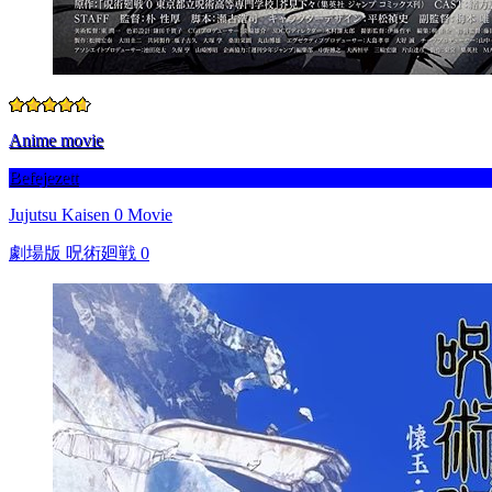
Anime movie
Befejezett
Jujutsu Kaisen 0 Movie
劇場版 呪術廻戦 0