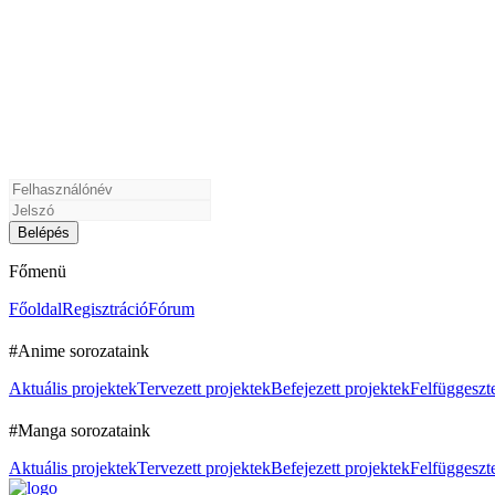
Főmenü
Főoldal
Regisztráció
Fórum
#Anime sorozataink
Aktuális projektek
Tervezett projektek
Befejezett projektek
Felfüggeszte
#Manga sorozataink
Aktuális projektek
Tervezett projektek
Befejezett projektek
Felfüggeszte