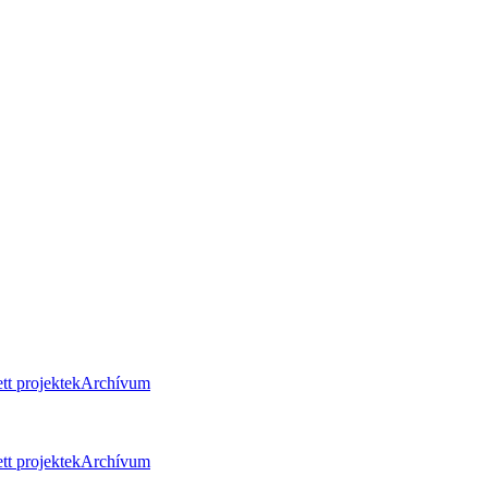
tt projektek
Archívum
tt projektek
Archívum