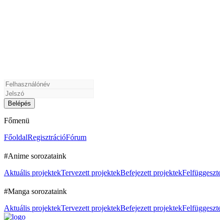
Főmenü
Főoldal
Regisztráció
Fórum
#Anime sorozataink
Aktuális projektek
Tervezett projektek
Befejezett projektek
Felfüggeszte
#Manga sorozataink
Aktuális projektek
Tervezett projektek
Befejezett projektek
Felfüggeszte