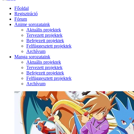
Főoldal
Regisztráció
Fórum
Anime sorozataink
Aktuális projektek
Tervezett projektek
Befejezett projektek
Felfüggesztett projektek
Archívum
Manga sorozataink
Aktuális projektek
Tervezett projektek
Befejezett projektek
Felfüggesztett projektek
Archívum