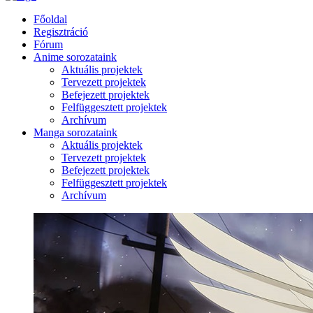
Főoldal
Regisztráció
Fórum
Anime sorozataink
Aktuális projektek
Tervezett projektek
Befejezett projektek
Felfüggesztett projektek
Archívum
Manga sorozataink
Aktuális projektek
Tervezett projektek
Befejezett projektek
Felfüggesztett projektek
Archívum