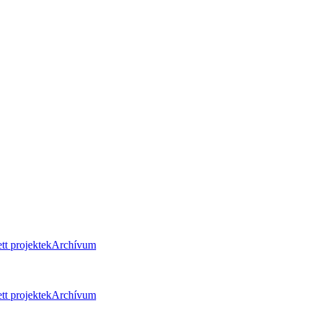
tt projektek
Archívum
tt projektek
Archívum