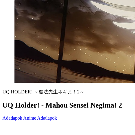
UQ HOLDER! ～魔法先生ネギま！2～
UQ Holder! - Mahou Sensei Negima! 2
Adatlapok
Anime Adatlapok