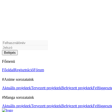
Főmenü
Főoldal
Regisztráció
Fórum
#Anime sorozataink
Aktuális projektek
Tervezett projektek
Befejezett projektek
Felfüggeszte
#Manga sorozataink
Aktuális projektek
Tervezett projektek
Befejezett projektek
Felfüggeszte