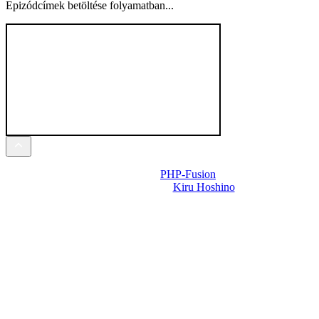
Epizódcímek betöltése folyamatban...
Powered by
PHP-Fusion
Design-t készítette:
Kiru Hoshino