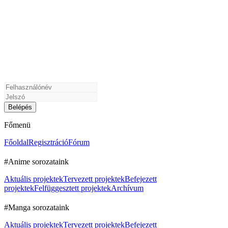
Főmenü
Főoldal
Regisztráció
Fórum
#Anime sorozataink
Aktuális projektek
Tervezett projektek
Befejezett
projektek
Felfüggesztett projektek
Archívum
#Manga sorozataink
Aktuális projektek
Tervezett projektek
Befejezett