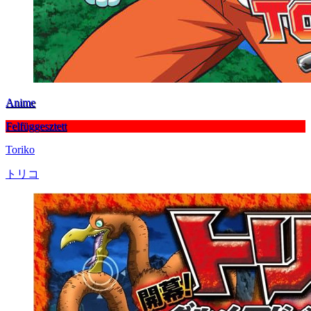
Anime
Felfüggesztett
Toriko
トリコ