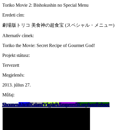
Toriko Movie 2: Bishokushin no Special Menu
Eredeti cím:
劇場版トリコ 美食神の超食宝 (スペシャル・メニュー)
Alternatív címek:
Toriko the Movie: Secret Recipe of Gourmet God!
Projekt státusz:
Tervezett
Megjelenés:
2013. július 27.
Műfaj:
Shounen
Akció
Kaland
Vígjáték
Szupererő
Konyhaművészet