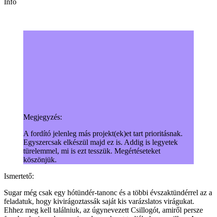
Infó
Megjegyzés:
A fordító jelenleg más projekt(ek)et tart prioritásnak.
Egyszercsak elkészül majd ez is. Addig is legyetek
türelemmel, mi is ezt tesszük. Megértéseteket
köszönjük.
Ismertető:
Sugar még csak egy hótündér-tanonc és a többi évszaktündérrel az a
feladatuk, hogy kivirágoztassák saját kis varázslatos virágukat.
Ehhez meg kell találniuk, az úgynevezett Csillogót, amiről persze