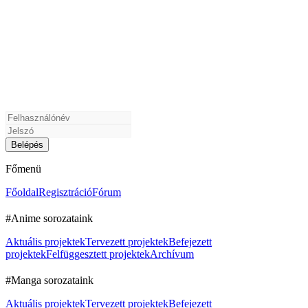
Főmenü
Főoldal
Regisztráció
Fórum
#Anime sorozataink
Aktuális projektek
Tervezett projektek
Befejezett
projektek
Felfüggesztett projektek
Archívum
#Manga sorozataink
Aktuális projektek
Tervezett projektek
Befejezett