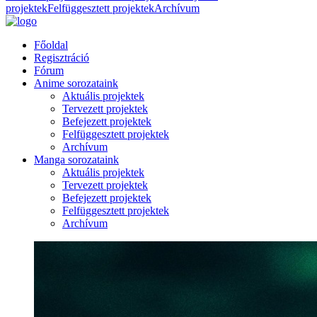
projektek
Felfüggesztett projektek
Archívum
Főoldal
Regisztráció
Fórum
Anime sorozataink
Aktuális projektek
Tervezett projektek
Befejezett projektek
Felfüggesztett projektek
Archívum
Manga sorozataink
Aktuális projektek
Tervezett projektek
Befejezett projektek
Felfüggesztett projektek
Archívum