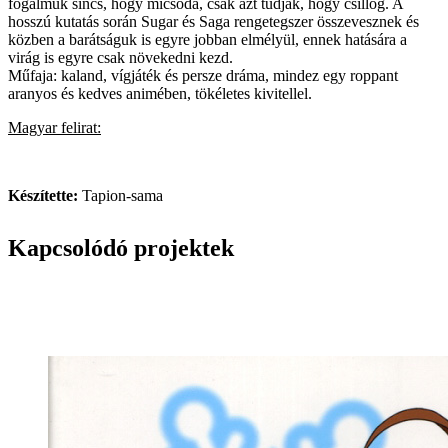
fogalmuk sincs, hogy micsoda, csak azt tudják, hogy csillog. A
hosszú kutatás során Sugar és Saga rengetegszer összevesznek és
közben a barátságuk is egyre jobban elmélyül, ennek hatására a
virág is egyre csak növekedni kezd.
Műfaja: kaland, vígjáték és persze dráma, mindez egy roppant
aranyos és kedves animében, tökéletes kivitellel.
Magyar felirat:
Készítette:
Tapion-sama
Kapcsolódó projektek