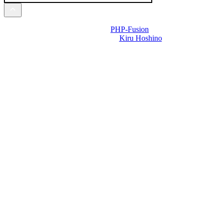
Powered by
PHP-Fusion
Design-t készítette:
Kiru Hoshino