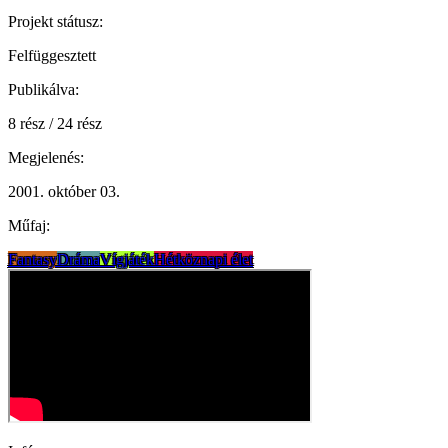
Projekt státusz:
Felfüggesztett
Publikálva:
8 rész / 24 rész
Megjelenés:
2001. október 03.
Műfaj:
Fantasy
Dráma
Vígjáték
Hétköznapi élet