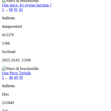
One piece. Ki nyerne harcban ?
1
...
90
91
92
Indította
dungeonlord
415370
1366
Jocifradi
2025.10.01. 13:09
One Piece Teóriák
1
...
48
49
50
Indította
Hiei
231849