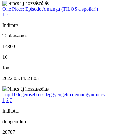
One Piece: Episode A manga (TILOS a spoiler!)
1
2
Indította
Tapion-sama
14800
16
Jon
2022.03.14. 21:03
Top 10 legerősebb és leggyengébb démongyümölcs
1
2
3
Indította
dungeonlord
28787