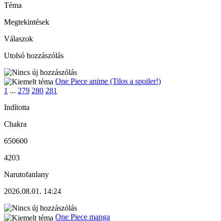
Téma
Megtekintések
Válaszok
Utolsó hozzászólás
One Piece anime (Tilos a spoiler!)
1
...
279
280
281
Indította
Chakra
650600
4203
Narutofanlany
2026.08.01. 14:24
One Piece manga