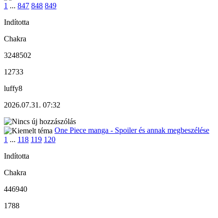
1
...
847
848
849
Indította
Chakra
3248502
12733
luffy8
2026.07.31. 07:32
One Piece manga - Spoiler és annak megbeszélése
1
...
118
119
120
Indította
Chakra
446940
1788