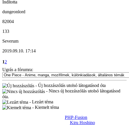
Indította
dungeonlord
82004
133
Severum
2019.09.10. 17:14
1
2
Ugrás a fórumra:
- Új hozzászólás utolsó látogatásod óta
- Nincs új hozzászólás utolsó látogatásod
óta.
- Lezárt téma
- Kiemelt téma
Powered by
PHP-Fusion
Design-t készítette:
Kiru Hoshino