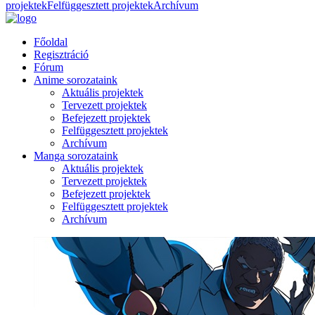
projektek
Felfüggesztett projektek
Archívum
Főoldal
Regisztráció
Fórum
Anime sorozataink
Aktuális projektek
Tervezett projektek
Befejezett projektek
Felfüggesztett projektek
Archívum
Manga sorozataink
Aktuális projektek
Tervezett projektek
Befejezett projektek
Felfüggesztett projektek
Archívum