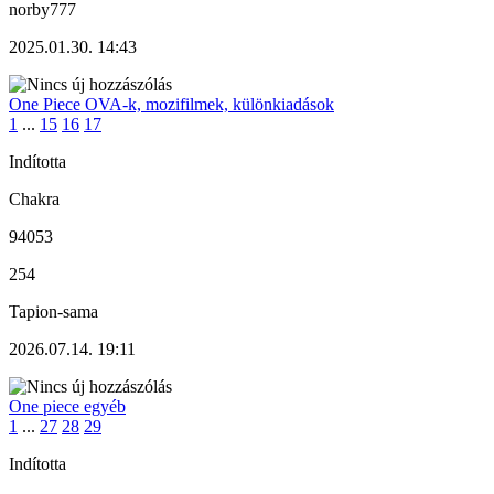
norby777
2025.01.30. 14:43
One Piece OVA-k, mozifilmek, különkiadások
1
...
15
16
17
Indította
Chakra
94053
254
Tapion-sama
2026.07.14. 19:11
One piece egyéb
1
...
27
28
29
Indította