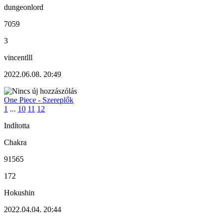
dungeonlord
7059
3
vincentlll
2022.06.08. 20:49
One Piece - Szereplők
1
...
10
11
12
Indította
Chakra
91565
172
Hokushin
2022.04.04. 20:44