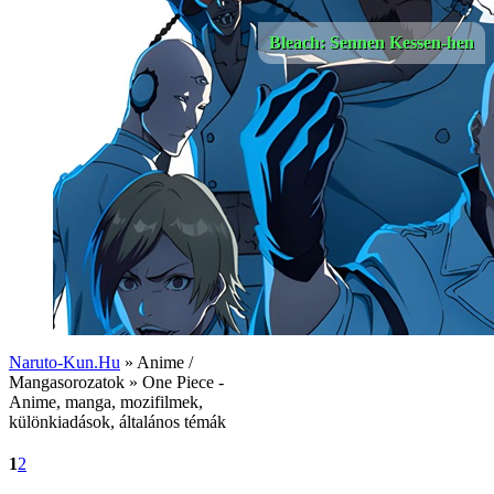
Bleach: Sennen Kessen-hen
Naruto-Kun.Hu
» Anime /
Mangasorozatok » One Piece -
Anime, manga, mozifilmek,
különkiadások, általános témák
1
2