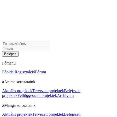
Főmenü
Főoldal
Regisztráció
Fórum
#Anime sorozataink
Aktuális projektek
Tervezett projektek
Befejezett
projektek
Felfüggesztett projektek
Archívum
#Manga sorozataink
Aktuális projektek
Tervezett projektek
Befejezett