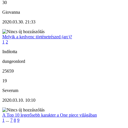
30
Giovanna
2020.03.30. 21:33
Melyik a kedvenc történetrészed (arc)?
1
2
Indította
dungeonlord
25659
19
Severum
2020.03.10. 10:10
A Top 10 legerősebb karakter a One piece világában
1
...
7
8
9