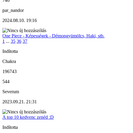
746
par_nandor
2024.08.10. 19:16
One Piece - Képességek - Démongyümölcs, Haki, stb.
1
...
35
36
37
Indította
Chakra
196743
544
Severum
2023.09.21. 21:31
A top 10 kedvenc zenéd :D
Indította