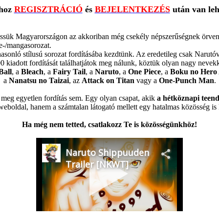
ához
REGISZTRÁCIÓ
és
BEJELENTKEZÉS
után van leh
essük Magyarországon az akkoriban még csekély népszerűségnek örvendő
e-/mangasorozat.
asonló stílusú sorozat fordításába kezdtünk. Az eredetileg csak Narutóva
0 kiadott fordítását találhatjátok meg nálunk, köztük olyan nagy nevekk
Ball
, a
Bleach
, a
Fairy Tail
, a
Naruto
, a
One Piece
, a
Boku no Hero
a
Nanatsu no Taizai
, az
Attack on Titan
vagy a
One-Punch Man
.
a meg egyetlen fordítás sem. Egy olyan csapat, akik
a hétköznapi teend
boldal, hanem a számtalan látogató mellett egy hatalmas közösség is l
Ha még nem tetted, csatlakozz Te is közösségünkhöz!