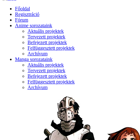
Főoldal
Regisztráció
Fórum
Anime sorozataink
Aktuális projektek
Tervezett projektek
Befejezett projektek
Felfüggesztett projektek
Archívum
Manga sorozataink
Aktuális projektek
Tervezett projektek
Befejezett projektek
Felfüggesztett projektek
Archívum