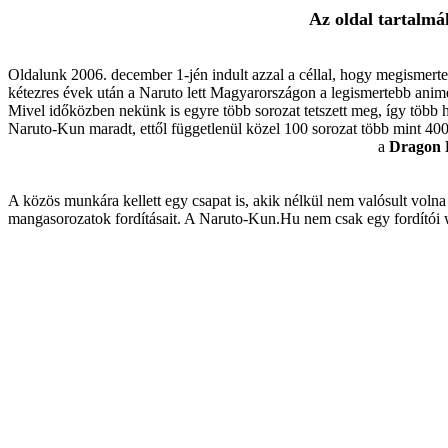
Az oldal tartalm
Oldalunk 2006. december 1-jén indult azzal a céllal, hogy megismert
kétezres évek után a Naruto lett Magyarországon a legismertebb anim
Mivel időközben nekünk is egyre több sorozat tetszett meg, így több h
Naruto-Kun maradt, ettől függetlenül közel 100 sorozat több mint 400
a
Dragon 
A közös munkára kellett egy csapat is, akik nélkül nem valósult voln
mangasorozatok fordításait. A Naruto-Kun.Hu nem csak egy fordítói we