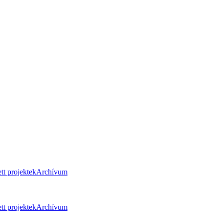
tt projektek
Archívum
tt projektek
Archívum