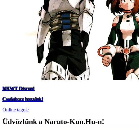
NKWT Discord
Csatlakozz hozzánk!
Online tagok:
Üdvözlünk a Naruto-Kun.Hu-n!