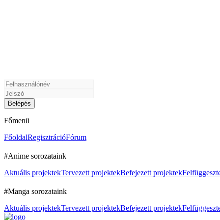
Főmenü
Főoldal
Regisztráció
Fórum
#Anime sorozataink
Aktuális projektek
Tervezett projektek
Befejezett projektek
Felfüggeszte
#Manga sorozataink
Aktuális projektek
Tervezett projektek
Befejezett projektek
Felfüggeszte