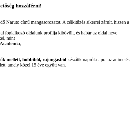
etőség hozzáférni!
 Naruto című mangasorozatot. A célkitűzés sikerrel zárult, hiszen a
l foglalkozó oldalunk profilja kibővült, és habár az oldal neve
el, mint
 Academia
,
ők mellett, hobbiból, rajongásból
készítik napról-napra az anime és
ett, amely közel 15 éve együtt van.