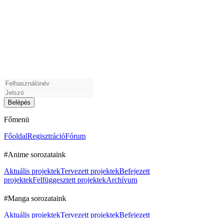
Főmenü
Főoldal
Regisztráció
Fórum
#Anime sorozataink
Aktuális projektek
Tervezett projektek
Befejezett
projektek
Felfüggesztett projektek
Archívum
#Manga sorozataink
Aktuális projektek
Tervezett projektek
Befejezett