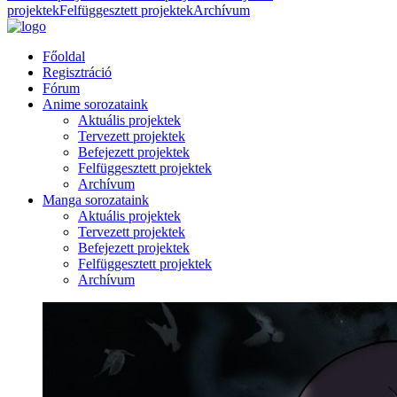
projektek
Felfüggesztett projektek
Archívum
Főoldal
Regisztráció
Fórum
Anime sorozataink
Aktuális projektek
Tervezett projektek
Befejezett projektek
Felfüggesztett projektek
Archívum
Manga sorozataink
Aktuális projektek
Tervezett projektek
Befejezett projektek
Felfüggesztett projektek
Archívum