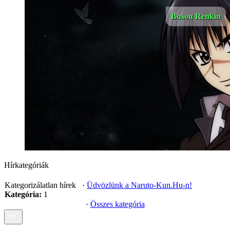
Busou Renkin
Hírkategóriák
Kategorizálatlan hírek
·
Üdvözlünk a Naruto-Kun.Hu-n!
Kategória:
1
·
Összes kategória