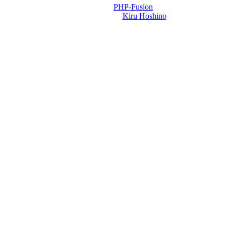
Powered by
PHP-Fusion
Design-t készítette:
Kiru Hoshino