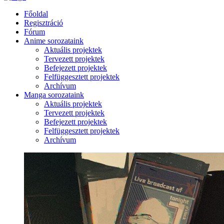
Főoldal
Regisztráció
Fórum
Anime sorozataink
Aktuális projektek
Tervezett projektek
Befejezett projektek
Felfüggesztett projektek
Archívum
Manga sorozataink
Aktuális projektek
Tervezett projektek
Befejezett projektek
Felfüggesztett projektek
Archívum