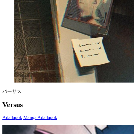
バーサス
Versus
Adatlapok
Manga Adatlapok