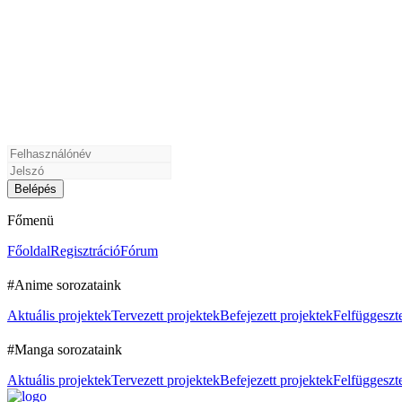
Főmenü
Főoldal
Regisztráció
Fórum
#Anime sorozataink
Aktuális projektek
Tervezett projektek
Befejezett projektek
Felfüggeszte
#Manga sorozataink
Aktuális projektek
Tervezett projektek
Befejezett projektek
Felfüggeszte