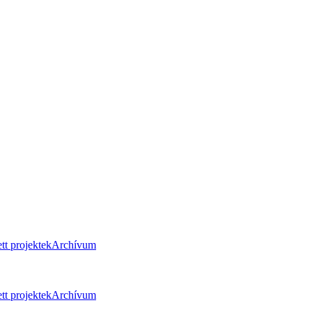
tt projektek
Archívum
tt projektek
Archívum