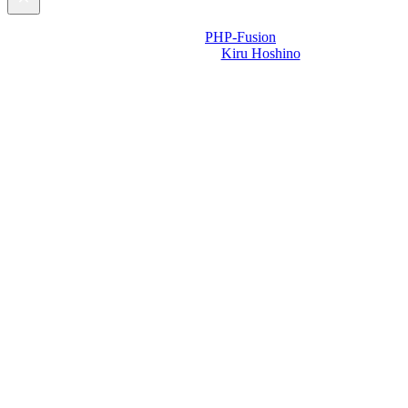
Powered by
PHP-Fusion
Design-t készítette:
Kiru Hoshino