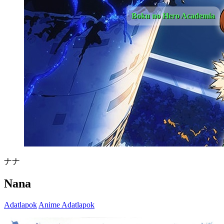
Boku no Hero Academia
ナナ
Nana
Adatlapok
Anime Adatlapok