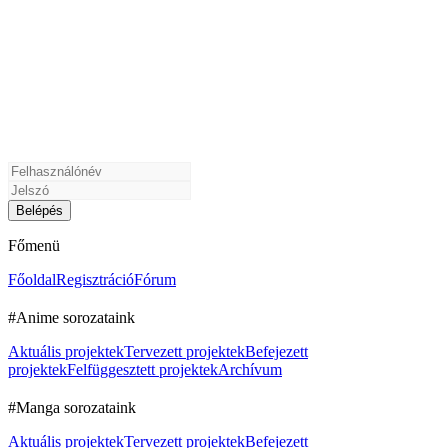
Főmenü
Főoldal
Regisztráció
Fórum
#Anime sorozataink
Aktuális projektek
Tervezett projektek
Befejezett
projektek
Felfüggesztett projektek
Archívum
#Manga sorozataink
Aktuális projektek
Tervezett projektek
Befejezett