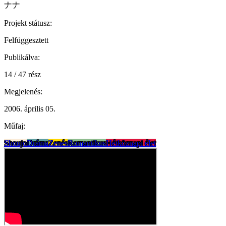
ナナ
Projekt státusz:
Felfüggesztett
Publikálva:
14 / 47 rész
Megjelenés:
2006. április 05.
Műfaj:
Shoujo
Dráma
Zenés
Romantikus
Hétköznapi élet