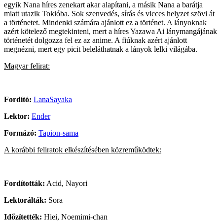
egyik Nana híres zenekart akar alapítani, a másik Nana a barátja
miatt utazik Tokióba. Sok szenvedés, sírás és vicces helyzet szövi át
a történetet. Mindenki számára ajánlott ez a történet. A lányoknak
azért kötelező megtekinteni, mert a híres Yazawa Ai lánymangájának
történetét dolgozza fel ez az anime. A fiúknak azért ajánlott
megnézni, mert egy picit beleláthatnak a lányok lelki világába.
Magyar felirat:
Fordító:
LanaSayaka
Lektor:
Ender
Formázó:
Tapion-sama
A korábbi feliratok elkészítésében közreműködtek:
Fordították:
Acid, Nayori
Lektorálták:
Sora
Időzítették:
Hiei, Noemimi-chan