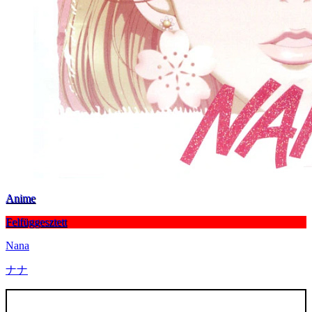
Anime
Felfüggesztett
Nana
ナナ