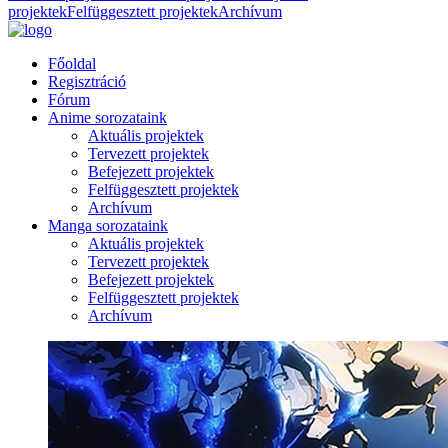
projektek
Felfüggesztett projektek
Archívum
Főoldal
Regisztráció
Fórum
Anime sorozataink
Aktuális projektek
Tervezett projektek
Befejezett projektek
Felfüggesztett projektek
Archívum
Manga sorozataink
Aktuális projektek
Tervezett projektek
Befejezett projektek
Felfüggesztett projektek
Archívum