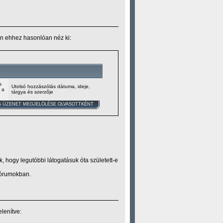
ben ehhez hasonlóan néz ki:
s
Utolsó hozzászólás dátuma, ideje,
 a
tárgya és szerzője
 ÜZENET MEGJELÖLÉSE OLVASOTTKÉNT
, hogy legutóbbi látogatásuk óta született-e
 fórumokban.
lenítve: