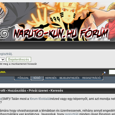
egisztrálj
.
 add meg a munkamenet hosszát
UMA.
FŐOLDAL
SÚGÓ
KERESÉS
BEJELENTKEZÉS
REGISZTRÁCIÓ
ofil
•
Hozzászólás
•
Privát üzenet
•
Keresés
z
(SMF)! Talán most a
fórum főoldalát
nézed vagy egy képernyőt, ami azt mondja neke
l?
zámára hogy olvashassanak a témákban és üzenhessenek, néhány annyit engedél
elhasználókra van korlátozva. Javasoljuk, hogy
regisztrálj
minden olyan fórumon amit