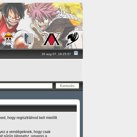
26 aug 07, 18:25:57
d, hogy regisztrálnod kell mielőtt
yez a vendégeknek, hogy csak
 sűrűn látogatsz, ugyanis a