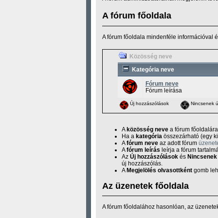
A fórum főoldala
A fórum főoldala mindenféle információval é
Közösség neve
Kategória neve
Fórum neve
Fórum leírása
Új hozzászólások
Nincsenek ú
A
közösség neve
a fórum főoldalára
Ha a
kategória
összezárható (egy kis
A
fórum neve
az adott fórum
üzenete
A
fórum leírás
leírja a fórum tartalm
Az
Új hozzászólások
és
Nincsenek 
új hozzászólás.
A
Megjelölés olvasottként
gomb lehe
Az üzenetek főoldala
A fórum főoldalához hasonlóan, az üzenetek