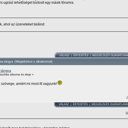
 ugrási lehetőséget biztosít egy másik fórumra.
, ahol az üzeneteket találod:
VÁLASZ
|
ÉRTESÍTÉS
|
MEGJELÖLÉS OLVASATLAN
ma tárgya (Megtekintve x alkalommal)
 tárgya
ászólás dátuma és ideje »
 szövege, amiért mi most itt vagyunk!
J
VÁLASZ
|
ÉRTESÍTÉS
|
MEGJELÖLÉS OLVASATLAN
U