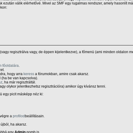
ezután válik elérhetővé. Mivel az SMF egy rugalmas rendszer, amely hasonlít más
okon:
(vagy regisztrálva vagy, de éppen kijelentkezve), a főmenü (ami minden oldalon me
m főoldalára
.
et.
odra, hogy arra
keress
a fórumokban, amire csak akarsz.
l (ha be van kapcsolva).
sz
, ha már regisztráltál.
agy olykor jelentkezhetsz regisztrációra) amikor úgy kívánsz tenni.
nü egy picit másképp néz ki:
 végre a
profilod
beállításain.
újból, ha akarsz.
vábbá egy
Admin
gomb is.