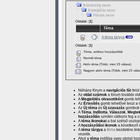
Közösség neve
Kategória neve
Fórum neve
Oldalak: [
1
]
Téma
A téma tárgya
Oldalak: [
1
]
Téma, amihez hozzászóltál
Normál téma
Aktív téma (Több, mint 15 válasz)
Nagyon aktív téma (Több, mint 25 vála
Néhány fórum a
navigációs fát
felül
Az
oldal számok
a fórum további old
A
Megjelölés olvasottként
gomb lehe
Az
Értesítés
gomb lehetővé teszi a r
Az
Új téma
és
Új szavazás
gombok ú
A
Téma
,
Indította
,
Válaszok
,
Megtek
hozzászólás
szintén változni fog a 
A
téma ikonokat
a bal szélső oszlo
A
hozzászólási ikonok
a következő o
A
téma tárgya
a
téma
kezdetére link
vezetik.
Ahol a
téma
indítója vagy utolsó hoz