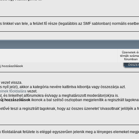
s linkkel van tele, a felület fő része (legalábbis az SMF sablonban) normális eset
Üzenetek é
témák száma
fórumban
ÖSSZES
j hozzászólások
 vezet vissza.
 nyíl jelzi), akkor a kategória nevére kattintva kibontja vagy összezárja azt.
inek főoldalára
vezet.
át, és linkelhet alfórumokra és/vagy a meghatározott moderátor(ok)ra is.
új hozzászólások
ikonok a bal szélső oszlopban megjelenítik a regisztrált tagoknak
tővé teszi a regisztrált tagoknak, hogy az összes üzenetet 'olvasottnak' jelöljék a
 főoldalának felülete is eléggé egyszerűen jelenik meg a lényeges elemeket megje