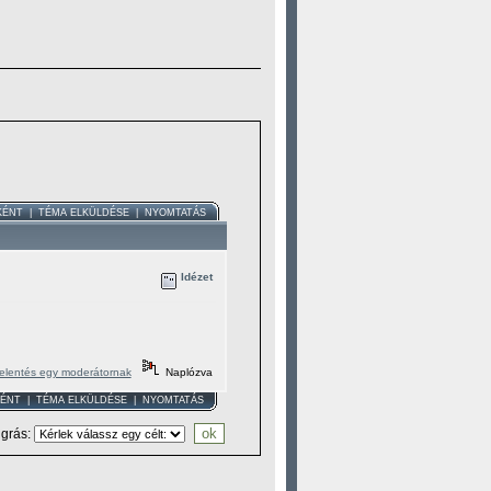
KÉNT
|
TÉMA ELKÜLDÉSE
|
NYOMTATÁS
Idézet
elentés egy moderátornak
Naplózva
KÉNT
|
TÉMA ELKÜLDÉSE
|
NYOMTATÁS
grás
: