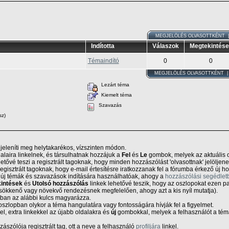
MEGJELÖLÉS OLVASOTTKÉNT
Indította
Válaszok
Megtekintés
Témaindító
0
0
MEGJELÖLÉS OLVASOTTKÉNT
Lezárt téma
Kiemelt téma
Szavazás
sz)
 jeleníti meg helytakarékos, vízszinten módon.
alaira linkelnek, és társulhatnak hozzájuk a
Fel
és
Le
gombok, melyek az aktuális ol
tővé teszi a regisztrált tagoknak, hogy minden hozzászólást 'olvasottnak' jelöljen
egisztrált tagoknak, hogy e-mail értesítésre iratkozzanak fel a fórumba érkező új h
j témák és szavazások indítására használhatóak, ahogy a
hozzászólási segédlet
intések
és
Utolsó hozzászólás
linkek lehetővé teszik, hogy az oszlopokat ezen p
csökkenő vagy növekvő rendezésnek megfelelően, ahogy azt a kis nyíl mutatja).
pban az alábbi kulcs magyarázza.
szlopban olykor a téma hangulatára vagy fontosságára hívják fel a figyelmet.
el, extra linkekkel az újabb oldalakra és
új
gombokkal, melyek a felhasználót a tém
zászólója regisztrált tag, ott a neve a felhasználó
profiljára
linkel.