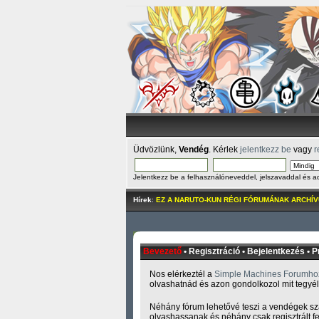
Üdvözlünk,
Vendég
. Kérlek
jelentkezz be
vagy
r
Jelentkezz be a felhasználóneveddel, jelszavaddal és
Hírek
:
EZ A NARUTO-KUN RÉGI FÓRUMÁNAK ARCHÍV
Bevezető
•
Regisztráció
•
Bejelentkezés
•
Pr
Nos elérkeztél a
Simple Machines Forumho
olvashatnád és azon gondolkozol mit tegyé
Néhány fórum lehetővé teszi a vendégek s
olvashassanak és néhány csak regisztrált f