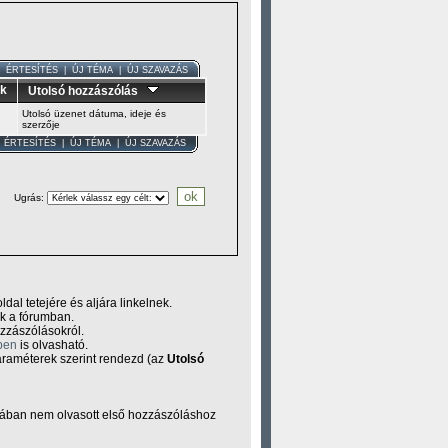
|
ÉRTESÍTÉS
|
ÚJ TÉMA
|
ÚJ SZAVAZÁS
ek
Utolsó hozzászólás
Utolsó üzenet dátuma, ideje és
szerzője
|
ÉRTESÍTÉS
|
ÚJ TÉMA
|
ÚJ SZAVAZÁS
Ugrás
:
dal tetejére és aljára linkelnek.
ek a fórumban.
ozzászólásokról.
ben
is olvasható.
araméterek szerint rendezd (az
Utolsó
ában nem olvasott első hozzászóláshoz