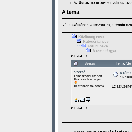
Az
Ugrás
menü egy kényelmes, gyors
A téma
Néha
szálként
hivatkoznak rá, a
témák
azok
Közösség neve
Kategória neve
Fórum neve
A téma tárgya
Oldalak:
[
1
]
Szerző
Téma: A té
Szerző
A téma
Felhasználói csoport
« A hozz
Hozzászólási csoport
Hozzászólások száma
Ez az üzenet
Oldalak:
[
1
]