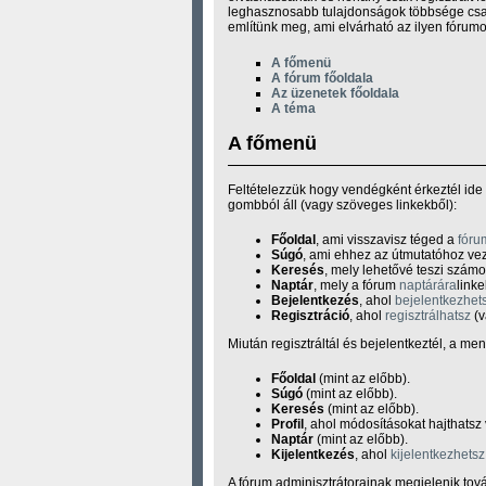
leghasznosabb tulajdonságok többsége csak 
említünk meg, ami elvárható az ilyen fórum
A főmenü
A fórum főoldala
Az üzenetek főoldala
A téma
A főmenü
Feltételezzük hogy vendégként érkeztél ide 
gombból áll (vagy szöveges linkekből):
Főoldal
, ami visszavisz téged a
fóru
Súgó
, ami ehhez az útmutatóhoz vez
Keresés
, mely lehetővé teszi szám
Naptár
, mely a fórum
naptárára
linke
Bejelentkezés
, ahol
bejelentkezhet
Regisztráció
, ahol
regisztrálhatsz
(v
Miután regisztráltál és bejelentkeztél, a me
Főoldal
(mint az előbb).
Súgó
(mint az előbb).
Keresés
(mint az előbb).
Profil
, ahol módosításokat hajthatsz
Naptár
(mint az előbb).
Kijelentkezés
, ahol
kijelentkezhetsz
A fórum adminisztrátorainak megjelenik to