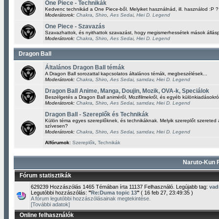
One Piece - Technikák
Kedvenc technikád a One Piece-ből. Melyiket használnád, ill. használod :P ?
Moderátorok:
Chakra
,
Shiro
,
Aes Sedai
,
Hiei D. Legend
One Piece - Szavazás
Szavazhattok, és nyithattok szavazást, hogy megismerhessétek mások állásp
Moderátorok:
Chakra
,
Shiro
,
Aes Sedai
,
Hiei D. Legend
Dragon Ball
Általános Dragon Ball témák
A Dragon Ball sorozattal kapcsolatos általános témák, megbeszélések...
Moderátorok:
Chakra
,
Shiro
,
Aes Sedai
,
samdav
,
Hiei D. Legend
Dragon Ball Anime, Manga, Doujin, Mozik, OVA-k, Speciálok
Beszélgetés a Dragon Ball animéről, Mozifilmekről, és egyéb különkiadásokró
Moderátorok:
Chakra
,
Shiro
,
Aes Sedai
,
samdav
,
Hiei D. Legend
Dragon Ball - Szereplők és Technikák
Külön téma egyes szereplőknek, és technikáknak. Melyik szereplőt szereted 
szívesen?
Moderátorok:
Chakra
,
Shiro
,
Aes Sedai
,
samdav
,
Hiei D. Legend
Alfórumok
:
Szereplők
,
Technikák
Naruto-Kun F
Fórum statisztikák
629239 Hozzászólás 1465 Témában írta 11137 Felhasználó. Legújabb tag:
va
Legutóbbi hozzászólás:
"
Re:Duma topic 13
"
( 16 feb 27, 23:49:35 )
A fórum legutóbbi hozzászólásainak megtekintése.
[További adatok]
Online felhasználók