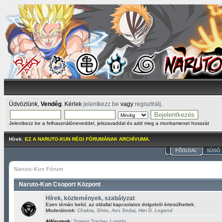
Üdvözlünk,
Vendég
. Kérlek
jelentkezz be
vagy
regisztrálj
.
Jelentkezz be a felhasználóneveddel, jelszavaddal és add meg a munkamenet hosszát
Hírek
:
EZ A NARUTO-KUN RÉGI FÓRUMÁNAK ARCHÍVUMA.
FŐOLDAL
SÚGÓ
Naruto-Kun Fórum
Naruto-Kun Csoport Központ
Hírek, közlemények, szabályzat
Ezen témán belül, az oldallal kapcsolatos dolgokról értesülhettek.
Moderátorok:
Chakra
,
Shiro
,
Aes Sedai
,
Hiei D. Legend
Alfórumok
:
Torrent Tracker
,
Lomtár