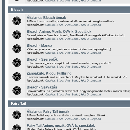
Moderátorok:
Chakra
,
Shiro
,
Aes Sedai
,
Hiei D. Legend
Bleach
Általános Bleach témák
A Bleach sorozattal kapcsolatos általános témák, megbeszélések...
Moderátorok:
Chakra
,
Shiro
,
Aes Sedai
,
Hiei D. Legend
Bleach Anime, Mozik, OVA-k, Speciálok
Beszélgetés a Bleach animéről, Mozifilmekről, és egyéb különkiadásokról.
Moderátorok:
Chakra
,
Shiro
,
Aes Sedai
,
Hiei D. Legend
Bleach - Manga
Véleménycsere a mangáról és spoiler minden mennyiségben ;)
Moderátorok:
Chakra
,
Shiro
,
Aes Sedai
,
Hiei D. Legend
Bleach - Szereplők
Külön téma egyes szereplőknek, miért szereted, avagy utálod?
Moderátorok:
Chakra
,
Shiro
,
Aes Sedai
,
Hiei D. Legend
Zanpakuto, Kidou, Fullbring
Kedvenc támadásaid a Bleach-ből. Melyiket használnád, ill. használod :P ?
Moderátorok:
Chakra
,
Shiro
,
Aes Sedai
,
Hiei D. Legend
Bleach - Szavazás
Szavazhattok, és nyithattok szavazást, hogy megismerhessétek mások állásp
Moderátorok:
Chakra
,
Shiro
,
Aes Sedai
,
Hiei D. Legend
Fairy Tail
Általános Fairy Tail témák
A Fairy Taillel kapcsolatos általános témák, megbeszélések...
Moderátorok:
Chakra
,
Shiro
,
Aes Sedai
,
Hiei D. Legend
Fairy Tail Anime, mozik, OVÁ-k, speciálok
Minden Fairy Tail-es Anime, mozik, OVÁ-k, speciálok