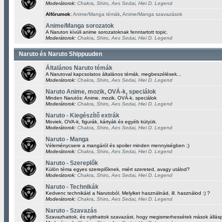
Moderátorok:
Chakra
,
Shiro
,
Aes Sedai
,
Hiei D. Legend
Alfórumok
:
Anime/Manga témák
,
Anime/Manga szavazások
Anime/Manga sorozatok
A Naruton kívüli anime sorozatoknak fenntartott topic.
Moderátorok:
Chakra
,
Shiro
,
Aes Sedai
,
Hiei D. Legend
Naruto és Naruto Shippuuden
Általános Naruto témák
A Narutoval kapcsolatos általános témák, megbeszélések...
Moderátorok:
Chakra
,
Shiro
,
Aes Sedai
,
Hiei D. Legend
Naruto Anime, mozik, OVÁ-k, speciálok
Minden Narutós: Anime, mozik, OVÁ-k, speciálok
Moderátorok:
Chakra
,
Shiro
,
Aes Sedai
,
Hiei D. Legend
Naruto - Kiegészítő extrák
Moviek, OVA-k, figurák, kártyák és egyéb kütyük.
Moderátorok:
Chakra
,
Shiro
,
Aes Sedai
,
Hiei D. Legend
Naruto - Manga
Véleménycsere a mangáról és spoiler minden mennyiségben ;)
Moderátorok:
Chakra
,
Shiro
,
Aes Sedai
,
Hiei D. Legend
Naruto - Szereplők
Külön téma egyes szereplőknek, miért szereted, avagy utálod?
Moderátorok:
Chakra
,
Shiro
,
Aes Sedai
,
Hiei D. Legend
Naruto - Technikák
Kedvenc technikáid a Narutoból. Melyiket használnád, ill. használod :) ?
Moderátorok:
Chakra
,
Shiro
,
Aes Sedai
,
Hiei D. Legend
Naruto - Szavazás
Szavazhattok, és nyithattok szavazást, hogy megismerhessétek mások állásp