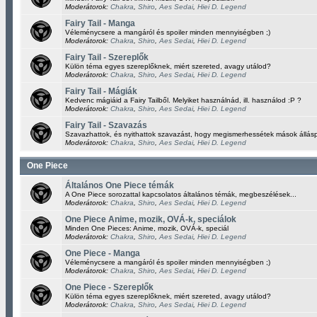
Moderátorok:
Chakra
,
Shiro
,
Aes Sedai
,
Hiei D. Legend
Fairy Tail - Manga
Véleménycsere a mangáról és spoiler minden mennyiségben ;)
Moderátorok:
Chakra
,
Shiro
,
Aes Sedai
,
Hiei D. Legend
Fairy Tail - Szereplők
Külön téma egyes szereplőknek, miért szereted, avagy utálod?
Moderátorok:
Chakra
,
Shiro
,
Aes Sedai
,
Hiei D. Legend
Fairy Tail - Mágiák
Kedvenc mágiáid a Fairy Tailből. Melyiket használnád, ill. használod :P ?
Moderátorok:
Chakra
,
Shiro
,
Aes Sedai
,
Hiei D. Legend
Fairy Tail - Szavazás
Szavazhattok, és nyithattok szavazást, hogy megismerhessétek mások állásp
Moderátorok:
Chakra
,
Shiro
,
Aes Sedai
,
Hiei D. Legend
One Piece
Általános One Piece témák
A One Piece sorozattal kapcsolatos általános témák, megbeszélések...
Moderátorok:
Chakra
,
Shiro
,
Aes Sedai
,
Hiei D. Legend
One Piece Anime, mozik, OVÁ-k, speciálok
Minden One Pieces: Anime, mozik, OVÁ-k, speciál
Moderátorok:
Chakra
,
Shiro
,
Aes Sedai
,
Hiei D. Legend
One Piece - Manga
Véleménycsere a mangáról és spoiler minden mennyiségben ;)
Moderátorok:
Chakra
,
Shiro
,
Aes Sedai
,
Hiei D. Legend
One Piece - Szereplők
Külön téma egyes szereplőknek, miért szereted, avagy utálod?
Moderátorok:
Chakra
,
Shiro
,
Aes Sedai
,
Hiei D. Legend