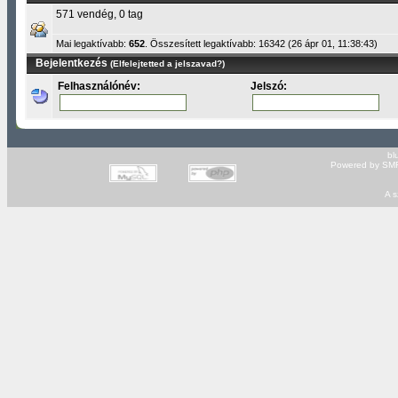
571 vendég, 0 tag
Mai legaktívabb:
652
. Összesített legaktívabb: 16342 (26 ápr 01, 11:38:43)
Bejelentkezés
(Elfelejtetted a jelszavad?)
Felhasználónév:
Jelszó:
bl
Powered by SMF
A s