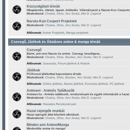
Közszolgálati témák
Hibajelentés, ötletek, tippek, értékelés. Véleményezd a Naruto-Kun Csoporto
Moderátorok:
Chakra
,
Shiro
,
Aes Sedai
,
Hiei D. Legend
Naruto-Kun Csoport Projektek
Moderátorok:
Chakra
,
Shiro
,
Aes Sedai
,
Hiei D. Legend
Alfórumok
:
Anime Projektek
,
Manga projektek
Csevegő, Játékok és Általános anime & manga témák
Csevegő
Bármi, ami nem Naruto és anime. Csevegj, beszélgess...
Moderátorok:
Chakra
,
Shiro
,
Bastian
,
Aes Sedai
,
Hiei D. Legend
Alfórumok
:
Szavazás
,
Fórum játékok & Klubok
Játékok
PC/Konzol játékokkal kapcsolatos témák.
Moderátorok:
Chakra
,
Shiro
,
Bastian
,
Aes Sedai
,
Hiei D. Legend
Alfórumok
:
Online játékok
,
Naruto játékok
,
Konzolos játékok
,
PC játékok
Animeet - Animés Találkozók
Animeet.hu - Animés találkozók, rendezvények és egyéb információk a hazai
Moderátorok:
Chakra
,
Shiro
,
Aes Sedai
,
Hiei D. Legend
Alfórumok
:
Hivatalos Rendezvények
Hazai rajongók munkái
Hazai rajongók által készített alkotások.
Moderátorok:
Chakra
,
Shiro
,
Aes Sedai
,
Hiei D. Legend
Minden ami Anime/Manga
Mindenféle anime és manga!