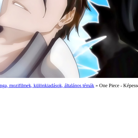
ga, mozifilmek, különkiadások, általános témák
» One Piece - Képess