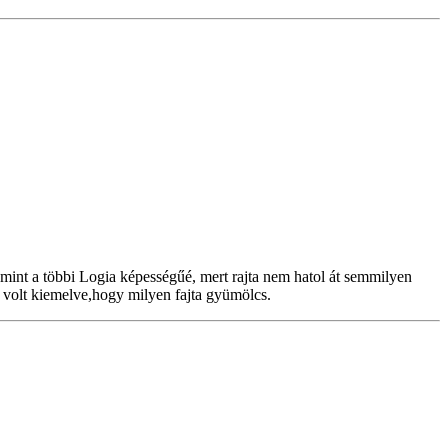
int a többi Logia képességűé, mert rajta nem hatol át semmilyen
volt kiemelve,hogy milyen fajta gyümölcs.