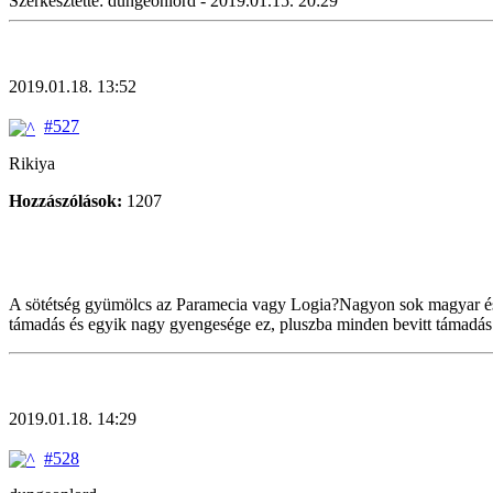
Szerkesztette: dungeonlord - 2019.01.15. 20:29
2019.01.18. 13:52
#527
Rikiya
Hozzászólások:
1207
A sötétség gyümölcs az Paramecia vagy Logia?Nagyon sok magyar és k
támadás és egyik nagy gyengesége ez, pluszba minden bevitt támadás
2019.01.18. 14:29
#528