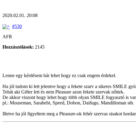
2020.02.01. 20:08
#530
AFR
Hozzászólások:
2145
Lenne egy kérdésem bár lehet hogy ez csak engem érdekel.
Ha jól tudom ki lett jelentve hogy a fekete szarv a sikeres SMILE gy
Tehát aki Gifter lett és nem Pleasure azon fekete szervak nőttek.
De akkor viszont hogy lehet hogy több olyan SMILE fogyasztó is van 
pl.: Mouseman, Sarahebi, Speed, Dobon, Daifugo, Mandilloman stb.
Illetve ha jól figyeltem meg a Pleasure-ok fehér szervas sisakot horda