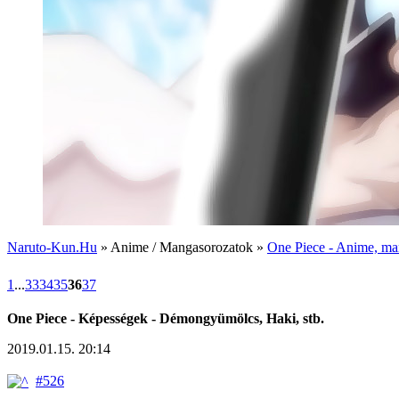
Naruto-Kun.Hu
» Anime / Mangasorozatok »
One Piece - Anime, man
1
...
33
34
35
36
37
One Piece - Képességek - Démongyümölcs, Haki, stb.
2019.01.15. 20:14
#526