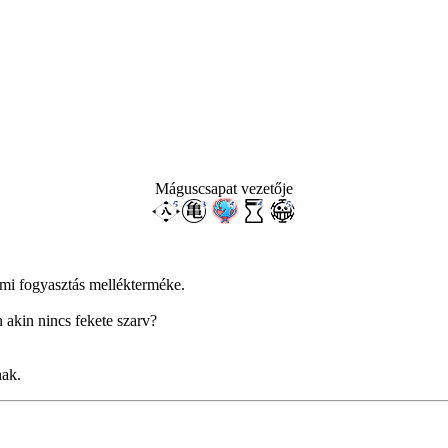
Máguscsapat vezetője
ümi fogyasztás mellékterméke.
akin nincs fekete szarv?
nak.