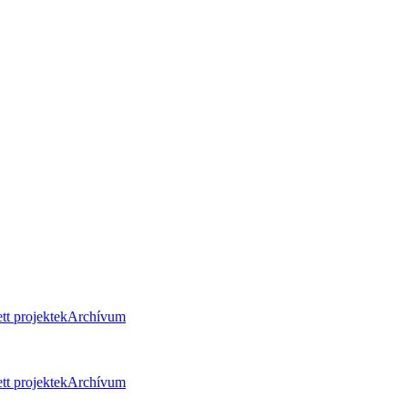
tt projektek
Archívum
tt projektek
Archívum