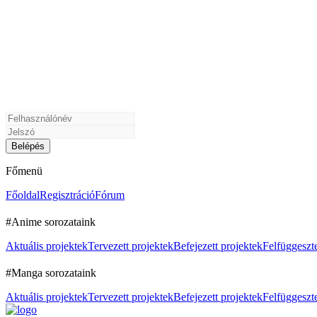
Főmenü
Főoldal
Regisztráció
Fórum
#Anime sorozataink
Aktuális projektek
Tervezett projektek
Befejezett projektek
Felfüggeszte
#Manga sorozataink
Aktuális projektek
Tervezett projektek
Befejezett projektek
Felfüggeszte