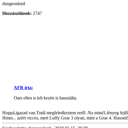
dungeonlord
Hozzászólások:
2747
AFR írta:
Oars ellen is két kezén is használta.
Hoppá,igazad van.Totál megfeledkeztem erről .Na mind1,lényeg fejlőd
Hmm... azért vicces, mert Luffy Gear 3 olyan, mint a Gear 4. Hasonlóan