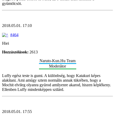
gyümölcsöt.
2018.05.01. 17:10
#464
Hiei
Hozzászólások:
2613
Naruto-Kun.Hu Team
Moderátor
Luffy egész teste is gumi. A különbség, hogy Katakuri képes
alakítani. Ami amúgy sztem normális annak tükrében, hogy a
Mochit elvileg olyanra gyúrod amilyenre akarod, hiszen képlékeny.
Ellenben Luffy mindenképpen szilárd.
2018.05.01. 17:55