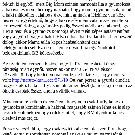
feküdt ki egyből, mert Big Mom szintén harmonizálta a gyümölcsét
a hakival és mivel bemagyarázható, hogy mind a gyümölcsök, mind
a haki működhet valahogy úgy, mint aminek a lélekhez van köze,
hiszen az egyértelmű, hogy a haki elsősorban valami szellemi/lelki
természetű dolog, a gyümölcs pedig összefonódik az emberrel, így
BM a haki és a gyümölcs kombója révén talán képes hatástalanítani
vagy a gyümit vagy a hakit. Hiszen ha a haki valami lelki természetű
dolog, akkor Mama talán képes hatástalanítani ezt a
lélekgyümölccsel. Ez nem is lenne olyan fura egy Yonkotól, ha
belegondolunk BB képességébe.
Az szerintem egészen biztos, hogy Luffy nem eshetett össze a
fáradság miatt egyből, hiszen akkor már a G4-re váltáskor
közvetlenül is így kellett volna lennie, de itt látszik, hogy nem ez
volt:
http://naruto-kun...ece/871/10
Ott van persze a gyűrűs elmélet,
hogy ez okozhatta Luffy azonnali kimerülését (kairoseki), de nem az
ökleik csaptak össze, ahol a gyűrűk vannak.
Mindenesetre kétlem és remélem, hogy nem csak Luffy képes a
gyümölcsét kombinálni a hakival, magasabb szinten lehet ez is alap
lesz a későbbiekben, így érdekes ötlet, hogy BM ilyenkor képes
elszívni más erejét.
Persze valószínűbb, hogy csak esztétikai elem, de azért fura, hogy a
kettő, eddig bizonyítottan kombinált haki és gyümi használónál