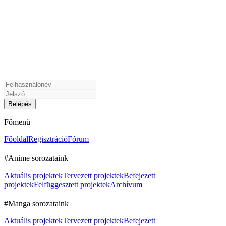
Főmenü
Főoldal
Regisztráció
Fórum
#Anime sorozataink
Aktuális projektek
Tervezett projektek
Befejezett
projektek
Felfüggesztett projektek
Archívum
#Manga sorozataink
Aktuális projektek
Tervezett projektek
Befejezett