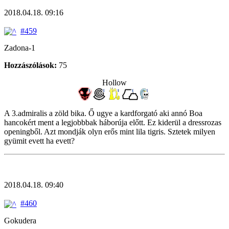
2018.04.18. 09:16
#459
Zadona-1
Hozzászólások:
75
Hollow
A 3.admiralis a zöld bika. Ő ugye a kardforgató aki annó Boa
hancokért ment a legjobbbak háborúja előtt. Ez kiderül a dressrozas
openingből. Azt mondják olyn erős mint lila tigris. Sztetek milyen
gyümit evett ha evett?
2018.04.18. 09:40
#460
Gokudera