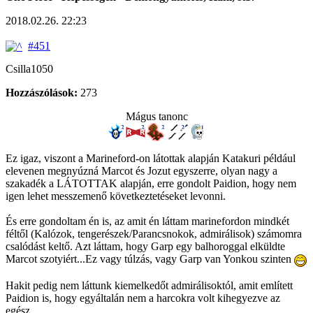
2018.02.26. 22:23
#451
Csilla1050
Hozzászólások:
273
Mágus tanonc
Ez igaz, viszont a Marineford-on látottak alapján Katakuri például
elevenen megnyúzná Marcot és Jozut egyszerre, olyan nagy a
szakadék a LÁTOTTAK alapján, erre gondolt Paidion, hogy nem
igen lehet messzemenő következtetéseket levonni.
És erre gondoltam én is, az amit én láttam marinefordon mindkét
féltől (Kalózok, tengerészek/Parancsnokok, admirálisok) számomra
csalódást keltő. Azt láttam, hogy Garp egy balhoroggal elküldte
Marcot szotyiért...Ez vagy túlzás, vagy Garp van Yonkou szinten
Hakit pedig nem láttunk kiemelkedőt admirálisoktól, amit említett
Paidion is, hogy egyáltalán nem a harcokra volt kihegyezve az
egész.