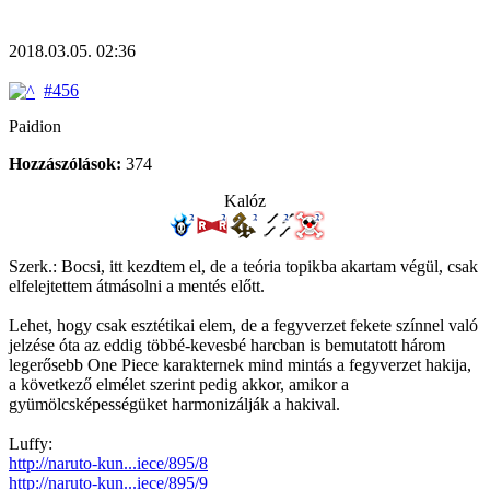
2018.03.05. 02:36
#456
Paidion
Hozzászólások:
374
Kalóz
Szerk.: Bocsi, itt kezdtem el, de a teória topikba akartam végül, csak
elfelejtettem átmásolni a mentés előtt.
Lehet, hogy csak esztétikai elem, de a fegyverzet fekete színnel való
jelzése óta az eddig többé-kevesbé harcban is bemutatott három
legerősebb One Piece karakternek mind mintás a fegyverzet hakija,
a következő elmélet szerint pedig akkor, amikor a
gyümölcsképességüket harmonizálják a hakival.
Luffy:
http://naruto-kun...iece/895/8
http://naruto-kun...iece/895/9