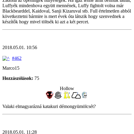
Zadona az openingek hülyeségek. Ha igaz lenne amit bennük látnál,
Luffyék mindenhova együtt mennének, Luffy fightolt volna már
Blackbearddel, Kaidoval, Sanji Kizaruval stb. Full értelmetlen abból
következtetni bármire is mert évek óta látszik hogy szenvednek a
készítők hogy mivel töltsék ki azt a két percet.
2018.05.01. 10:56
#462
Marco15
Hozzászólások:
75
Hollow
Valaki elmagyarázná katakuri démongyümölcsét?
2018.05.01. 11:28