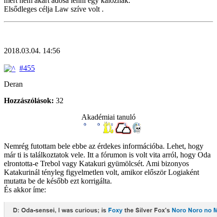
mert nem akart adósa lenni egy kalóznak.
Elsődleges célja Law szíve volt .
2018.03.04. 14:56
#455
Deran
Hozzászólások:
32
Akadémiai tanuló
Nemrég futottam bele ebbe az érdekes információba. Lehet, hogy
már ti is találkoztatok vele. Itt a fórumon is volt vita arról, hogy Oda
elrontotta-e Trebol vagy Katakuri gyümölcsét. Ami bizonyos
Katakurinál tényleg figyelmetlen volt, amikor először Logiaként
mutatta be de később ezt korrigálta.
És akkor íme: