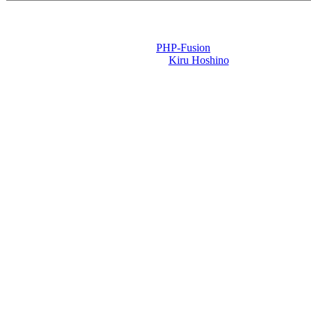
Powered by
PHP-Fusion
Design-t készítette:
Kiru Hoshino