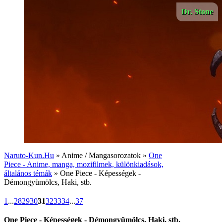
Dr. Stone
Naruto-Kun.Hu
» Anime / Mangasorozatok »
One
Piece - Anime, manga, mozifilmek, különkiadások,
általános témák
» One Piece - Képességek -
Démongyümölcs, Haki, stb.
1
...
28
29
30
31
32
33
34
...
37
One Piece - Képességek - Démongyümölcs, Haki, stb.