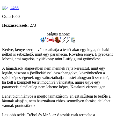
#463
Csilla1050
Hozzászólások:
273
Mágus tanonc
Kedve, kénye szerint változtathatja a testét akár egy logia, de haki
nélkül is sebezhető, mint egy paramecia. Röviden ennyi. Egyébként
Mochi, ami ragadós, nyúlékony mint Luffy gumi gyümölcse.
A támadások alapesetben nem mennek rajta keresztül, mint egy
logián, viszont a jövőbelátással összehangolva, köszönhetően a
spéci képességének úgy változtathatja a testét ahogyan ő szeretné,
ha kell a komplett testét mochivá változtatja, amire ugye egy
paramecia elméletileg nem lehetne képes, Katakuri viszont igen.
Lehet picit hiányos a megfogalmazásom, én ezt szűrtem le belőle a
látottak alapján, nem használtam ehhez semmilyen forrást, de lehet
vannak pontosítások.
Legjobb példa Trébol és Mr.3, az ő testük csak termelte a