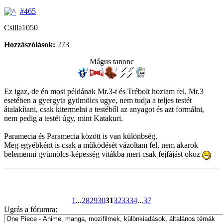
#465
Csilla1050
Hozzászólások:
273
Mágus tanonc
Ez igaz, de én most példának Mr.3-t és Trébolt hoztam fel. Mr.3
esetében a gyergyta gyümölcs ugye, nem tudja a teljes testét
átalakítani, csak kitermelni a testéből az anyagot és azt formálni,
nem pedig a testét úgy, mint Katakuri.
Paramecia és Paramecia között is van különbség.
Meg egyébként is csak a működését vázoltam fel, nem akarok
belemenni gyümölcs-képesség vitákba mert csak fejfájást okoz
1
...
28
29
30
31
32
33
34
...
37
Ugrás a fórumra: