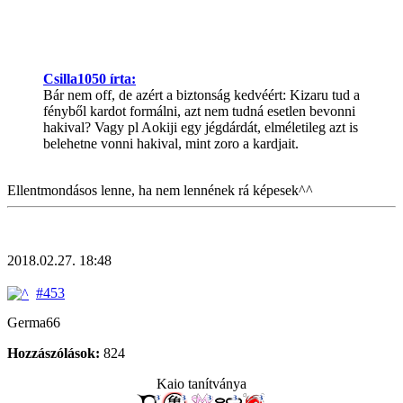
Csilla1050 írta:
Bár nem off, de azért a biztonság kedvéért: Kizaru tud a
fényből kardot formálni, azt nem tudná esetlen bevonni
hakival? Vagy pl Aokiji egy jégdárdát, elméletileg azt is
belehetne vonni hakival, mint zoro a kardjait.
Ellentmondásos lenne, ha nem lennének rá képesek^^
2018.02.27. 18:48
#453
Germa66
Hozzászólások:
824
Kaio tanítványa