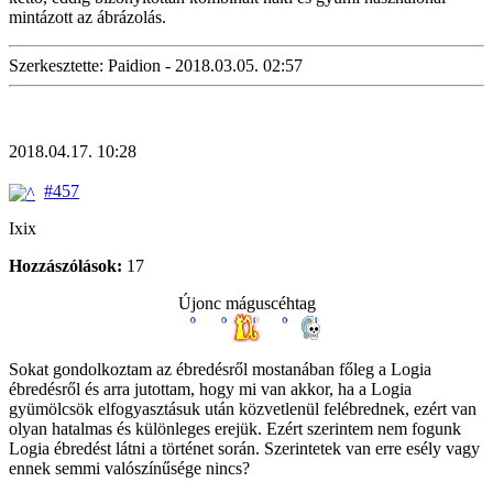
mintázott az ábrázolás.
Szerkesztette: Paidion - 2018.03.05. 02:57
2018.04.17. 10:28
#457
Ixix
Hozzászólások:
17
Újonc máguscéhtag
Sokat gondolkoztam az ébredésről mostanában főleg a Logia
ébredésről és arra jutottam, hogy mi van akkor, ha a Logia
gyümölcsök elfogyasztásuk után közvetlenül felébrednek, ezért van
olyan hatalmas és különleges erejük. Ezért szerintem nem fogunk
Logia ébredést látni a történet során. Szerintetek van erre esély vagy
ennek semmi valószínűsége nincs?