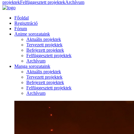
projektek
Felfüggesztett projektek
Archívum
Főoldal
Regisztráció
Fórum
Anime sorozataink
Aktuális projektek
Tervezett projektek
Befejezett projektek
Felfüggesztett projektek
Archívum
Manga sorozataink
Aktuális projektek
Tervezett projektek
Befejezett projektek
Felfüggesztett projektek
Archívum