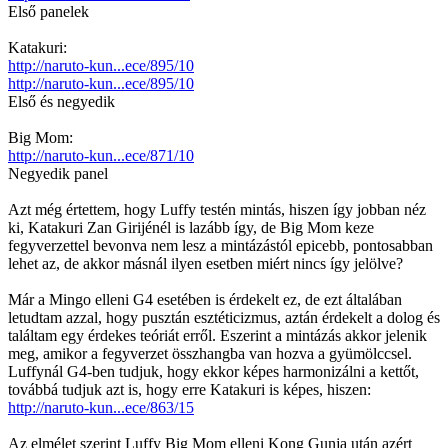
Első panelek
Katakuri:
http://naruto-kun...ece/895/10
http://naruto-kun...ece/895/10
Első és negyedik
Big Mom:
http://naruto-kun...ece/871/10
Negyedik panel
Azt még értettem, hogy Luffy testén mintás, hiszen így jobban néz
ki, Katakuri Zan Girijénél is lazább így, de Big Mom keze
fegyverzettel bevonva nem lesz a mintázástól epicebb, pontosabban
lehet az, de akkor másnál ilyen esetben miért nincs így jelölve?
Már a Mingo elleni G4 esetében is érdekelt ez, de ezt általában
letudtam azzal, hogy pusztán esztéticizmus, aztán érdekelt a dolog és
találtam egy érdekes teóriát erről. Eszerint a mintázás akkor jelenik
meg, amikor a fegyverzet összhangba van hozva a gyümölccsel.
Luffynál G4-ben tudjuk, hogy ekkor képes harmonizálni a kettőt,
továbbá tudjuk azt is, hogy erre Katakuri is képes, hiszen:
http://naruto-kun...ece/863/15
Az elmélet szerint Luffy Big Mom elleni Kong Gunja után azért