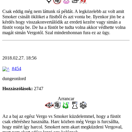
Csak eddig még nem láttunk rá példát. A legközelebb az volt amit
Smoker csinált öklöket a füstből és azt vonta be. Ilyenkor jön be a
kérdés hogy visszakonvertálódik az eredeti kezére vagy simán a
füstöt vonja be. De ha a füstöt be tudta volna akkor védhette volna
magát simán Vergotól. Szal mindenhonnan fura ez az ügy.
2018.02.27. 18:56
#454
dungeonlord
Hozzászólások:
2747
Arrancar
Az a baj az egész Vergo vs Smoker küzdelemmel, hogy a füstöt
csak eltéréshez használta. Harc közben még Vergo is furcsállta,
hogy miért így harcol. Smokert nem akart megküzdeni Vergoval,