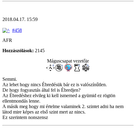
2018.04.17. 15:59
#458
AFR
Hozzászólások:
2145
Máguscsapat vezetője
Semmi.
Az lehet hogy nincs Ébredésük bár ez is valószínűtlen.
De hogy fogyasztás által fel is Ébredjen?
Az Ébredéshez elvileg ki kell ismerned a gyümid ez rögtön
ellentmondás lenne.
A másik meg hogy mi értelme valaminek 2. szintet adni ha nem
látod mire képes az első szint mert az nincs.
Ez szerintem nonszensz