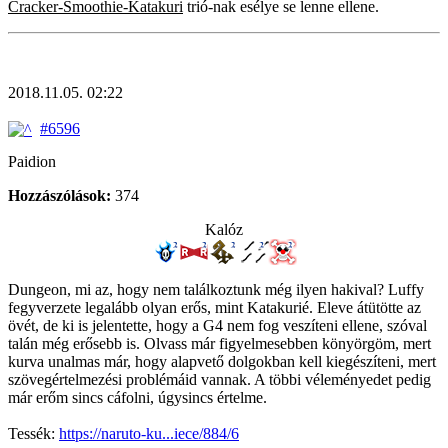
Cracker-Smoothie-Katakuri
trió-nak esélye se lenne ellene.
2018.11.05. 02:22
#6596
Paidion
Hozzászólások:
374
Kalóz
Dungeon, mi az, hogy nem találkoztunk még ilyen hakival? Luffy
fegyverzete legalább olyan erős, mint Katakurié. Eleve átütötte az
övét, de ki is jelentette, hogy a G4 nem fog veszíteni ellene, szóval
talán még erősebb is. Olvass már figyelmesebben könyörgöm, mert
kurva unalmas már, hogy alapvető dolgokban kell kiegészíteni, mert
szövegértelmezési problémáid vannak. A többi véleményedet pedig
már erőm sincs cáfolni, úgysincs értelme.
Tessék:
https://naruto-ku...iece/884/6