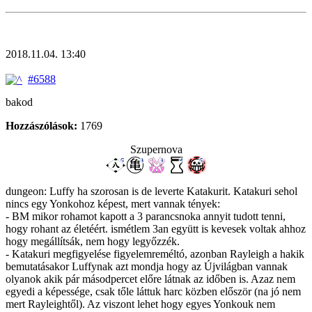
2018.11.04. 13:40
#6588
bakod
Hozzászólások:
1769
Szupernova
dungeon: Luffy ha szorosan is de leverte Katakurit. Katakuri sehol
nincs egy Yonkohoz képest, mert vannak tények:
- BM mikor rohamot kapott a 3 parancsnoka annyit tudott tenni,
hogy rohant az életéért. ismétlem 3an együtt is kevesek voltak ahhoz
hogy megállítsák, nem hogy legyőzzék.
- Katakuri megfigyelése figyelemreméltó, azonban Rayleigh a hakik
bemutatásakor Luffynak azt mondja hogy az Újvilágban vannak
olyanok akik pár másodpercet előre látnak az időben is. Azaz nem
egyedi a képessége, csak tőle láttuk harc közben először (na jó nem
mert Rayleightől). Az viszont lehet hogy egyes Yonkouk nem