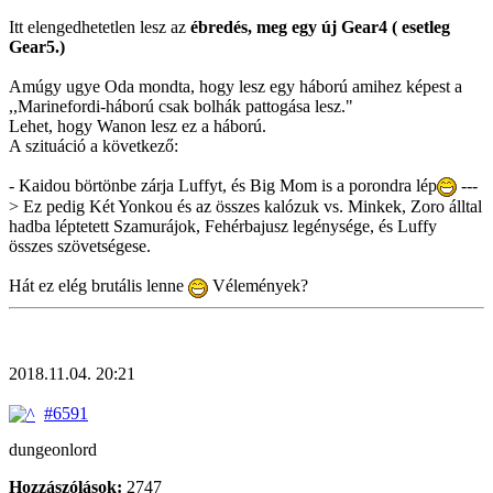
Itt elengedhetetlen lesz az
ébredés, meg egy új Gear4 ( esetleg
Gear5.)
Amúgy ugye Oda mondta, hogy lesz egy háború amihez képest a
,,Marinefordi-háború csak bolhák pattogása lesz."
Lehet, hogy Wanon lesz ez a háború.
A szituáció a következő:
- Kaidou börtönbe zárja Luffyt, és Big Mom is a porondra lép
---
> Ez pedig Két Yonkou és az összes kalózuk vs. Minkek, Zoro álltal
hadba léptetett Szamurájok, Fehérbajusz legénysége, és Luffy
összes szövetségese.
Hát ez elég brutális lenne
Vélemények?
2018.11.04. 20:21
#6591
dungeonlord
Hozzászólások:
2747