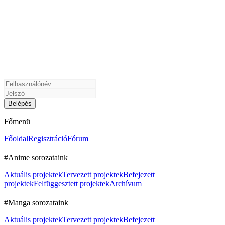
Főmenü
Főoldal
Regisztráció
Fórum
#Anime sorozataink
Aktuális projektek
Tervezett projektek
Befejezett
projektek
Felfüggesztett projektek
Archívum
#Manga sorozataink
Aktuális projektek
Tervezett projektek
Befejezett