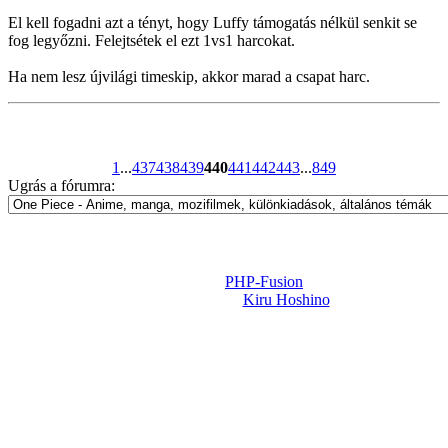
El kell fogadni azt a tényt, hogy Luffy támogatás nélkül senkit se
fog legyőzni. Felejtsétek el ezt 1vs1 harcokat.
Ha nem lesz újvilági timeskip, akkor marad a csapat harc.
1
...
437
438
439
440
441
442
443
...
849
Ugrás a fórumra:
Powered by
PHP-Fusion
Design-t készítette:
Kiru Hoshino