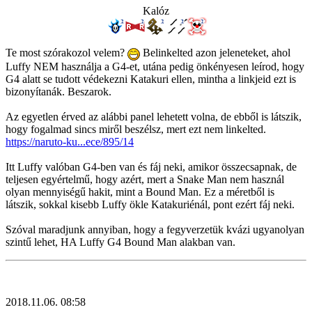
Kalóz
Te most szórakozol velem?
Belinkelted azon jeleneteket, ahol
Luffy NEM használja a G4-et, utána pedig önkényesen leírod, hogy
G4 alatt se tudott védekezni Katakuri ellen, mintha a linkjeid ezt is
bizonyítanák. Beszarok.
Az egyetlen érved az alábbi panel lehetett volna, de ebből is látszik,
hogy fogalmad sincs miről beszélsz, mert ezt nem linkelted.
https://naruto-ku...ece/895/14
Itt Luffy valóban G4-ben van és fáj neki, amikor összecsapnak, de
teljesen egyértelmű, hogy azért, mert a Snake Man nem használ
olyan mennyiségű hakit, mint a Bound Man. Ez a méretből is
látszik, sokkal kisebb Luffy ökle Katakuriénál, pont ezért fáj neki.
Szóval maradjunk annyiban, hogy a fegyverzetük kvázi ugyanolyan
szintű lehet, HA Luffy G4 Bound Man alakban van.
2018.11.06. 08:58