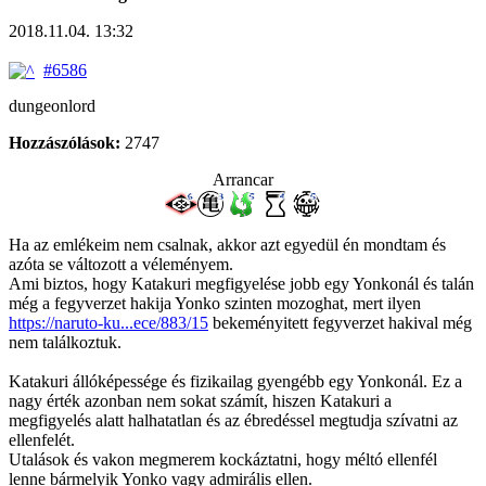
2018.11.04. 13:32
#6586
dungeonlord
Hozzászólások:
2747
Arrancar
Ha az emlékeim nem csalnak, akkor azt egyedül én mondtam és
azóta se változott a véleményem.
Ami biztos, hogy Katakuri megfigyelése jobb egy Yonkonál és talán
még a fegyverzet hakija Yonko szinten mozoghat, mert ilyen
https://naruto-ku...ece/883/15
bekeményitett fegyverzet hakival még
nem találkoztuk.
Katakuri állóképessége és fizikailag gyengébb egy Yonkonál. Ez a
nagy érték azonban nem sokat számít, hiszen Katakuri a
megfigyelés alatt halhatatlan és az ébredéssel megtudja szívatni az
ellenfelét.
Utalások és vakon megmerem kockáztatni, hogy méltó ellenfél
lenne bármelyik Yonko vagy admirális ellen.