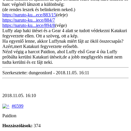
harc végénél látszott a különbség:
(de rendes leszek és belinkelem neked.)
https://naruto-ku...ece/883/15
(eleje)
https://naruto-ku...iece/884/7
https://naruto-ku...iece/894/8
(vége)
Luffy alap haki ütései és a Gear 4 alatt se tudott védekezni Katakuri
fegyverzete ellen. Ott a szöveg, ott a kép.
Ha egyenlő lenne, akkor Luffynak miért fájt az ököl összecsapás?
Azért,mert Katakuri fegyverzete erősebb.
Nézd végig a harcot Paidion, ahol Luffy első Gear 4 óta Luffy
próbálta kerülni Katakuri ütéseit,de a jobb megfigyelés miatt nem
tudta kerülni és ez fájt neki.
Szerkesztette: dungeonlord - 2018.11.05. 16:11
2018.11.05. 16:10
#6599
Paidion
Hozzászólások:
374