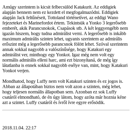
Amúgy szerintem is kicsit felbecsülöd Katakurit. Az eddigiek
alapján bennem nem ez kezdett el megfogalmazódni. Eddigiek
alapján Jack feltűnéseit, Tottoland történetívet, az eddigi Wano
fejezeteket és Marinefordot értem. Tekintsük a Yonko 3 legerősebb
emberét, akik Parancsnokok, Csapások stb. A két leggyengébb nem
igazán hiszem, hogy tudna admirálist verni. A legerősebb is inkább
maximum admirális szinten lehet, ugyanis szerintem az admirális
erőszint még a legerősebb parancsnok fölött lehet. Szóval szerintem
annak sokkal nagyobb a valószínűsége, hogy Katakuri egy
admirálist ver, minthogy egy Yonkot. Igaz még nem volt egy
normális admirális elleni harc, ami ezt bizonyítaná, de még így
látatlanba is ennek sokkal nagyobb esélye van, mint, hogy Katakuri
Yonkot verjen.
Mondhatod, hogy Luffy nem volt Katakuri szinten és ez jogos is.
Abban az állapotában biztos nem volt azon a szinten, még lehet,
hogy teljesen normális állapotban sem. Azonban ez sok Luffy
csatáról elmondható, de én úgy látom, hogy azóta már hoznia kéne
azt a szintet. Luffy csatáról és ívről ívre egyre erősödik.
2018.11.04. 22:17