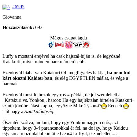
#6595
Giovanna
Hozzászólások:
693
Mágus csapat tagja
Luffy a mostani erejével ha csak hajszál-híján is, de legyőzné
Katakurit, mivel minden harc után erősebb.
Ezenkívül hiába van Katakuri OP megfigyelés hakija,
ha nem tud
kárt okozni Kaidou-ban
, és elég EGYETLEN találat, és vége a
harcnak.
Ezenkívül most felhozok egy rossz példát, de jól szemlélteti a
"Katakuri vs. Yonkou,, harcot: Ha egy hajléktalan hirtelen Katakuri-
szintű jövőbe látást kapna, legyőzné Mike Tyson-t?
Eeeeeh
Túl nagy a
Szintkülönbség
.
Őszintén szólva, tudtam, hogy egy Yonkou nagyon erős, azt
tippeltem, hogy 3-4 parancsnokkal ér fel, na de így, hogy Kaidou
egy sima mozdulattal kiütötte Gear4 Luffy-t, eszméletlen... a