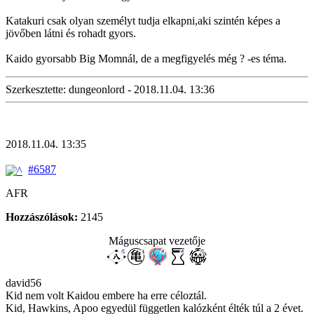
Katakuri csak olyan személyt tudja elkapni,aki szintén képes a
jövőben látni és rohadt gyors.
Kaido gyorsabb Big Momnál, de a megfigyelés még ? -es téma.
Szerkesztette: dungeonlord - 2018.11.04. 13:36
2018.11.04. 13:35
#6587
AFR
Hozzászólások:
2145
Máguscsapat vezetője
david56
Kid nem volt Kaidou embere ha erre céloztál.
Kid, Hawkins, Apoo egyedül független kalózként élték túl a 2 évet.