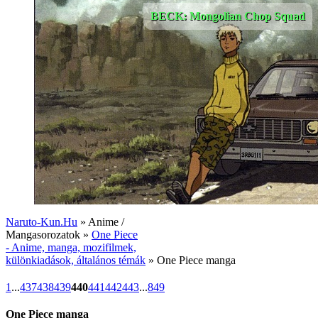
BECK: Mongolian Chop Squad
Naruto-Kun.Hu
» Anime /
Mangasorozatok »
One Piece
- Anime, manga, mozifilmek,
különkiadások, általános témák
» One Piece manga
1
...
437
438
439
440
441
442
443
...
849
One Piece manga