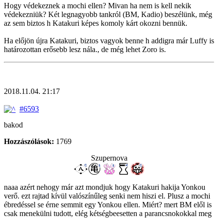
Hogy védekeznek a mochi ellen? Mivan ha nem is kell nekik
védekezniük? Két legnagyobb tankról (BM, Kadio) beszélünk, még
az sem biztos h Katakuri képes komoly kárt okozni bennük.
Ha előjön újra Katakuri, biztos vagyok benne h addigra már Luffy is
határozottan erősebb lesz nála., de még lehet Zoro is.
2018.11.04. 21:17
#6593
bakod
Hozzászólások:
1769
Szupernova
naaa azért nehogy már azt mondjuk hogy Katakuri hakija Yonkou
verő. ezt rajtad kívül valószínűleg senki nem hiszi el. Plusz a mochi
ébredéssel se érne semmit egy Yonkou ellen. Miért? mert BM elől is
csak menekülni tudott, elég kétségbeesetten a parancsnokokkal meg