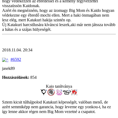
hogy védekezzen az ébredéssel és a kemény fegyverzettel
visszaüssön Kaidonak.
Azért én megnézném, hogy az izomagy Big Mom és Kaido hogyan
védekezne egy ébredő mochi ellen. Mert a haki önmagában nem
lesz elég, mert Katakuri hakija szintén op.
Új Katakuri harcstílusára kíváncsi leszek,aki már nem játssza tovább
a hátas és a szájas hülyeségét.
2018.11.04. 20:34
#6592
jasek89
Hozzászólások:
854
Kaio tanítványa
Sztem kicsit túlhájpolod Katakuri képességét, valóban menő, de
azért semmiképp nem garancia, hogy leverne egy yonkou-t, ha ez
így lenne akkor régen nem Big Mom vezetné a csapatot.