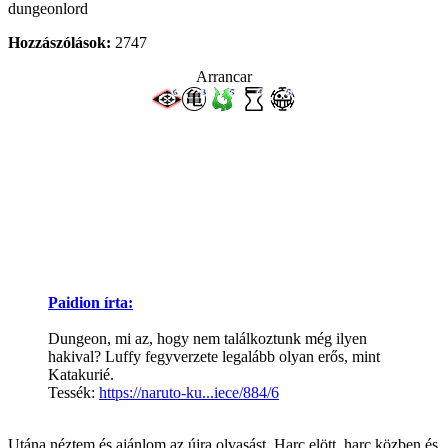
dungeonlord
Hozzászólások:
2747
Arrancar
Paidion írta:
Dungeon, mi az, hogy nem találkoztunk még ilyen
hakival? Luffy fegyverzete legalább olyan erős, mint
Katakurié.
Tessék:
https://naruto-ku...iece/884/6
Utána néztem és ajánlom az újra olvasást. Harc elött, harc közben és