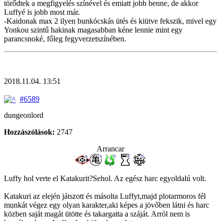
törődtek a megfigyelés színével és emiatt jobb benne, de akkor
Luffyé is jobb most már.
-Kaidonak max 2 ilyen bunkócskás ütés és kiütve fekszik, mivel egy
Yonkou szintű hakinak magasabban kéne lennie mint egy
parancsnoké, főleg fegyverzetszínében.
2018.11.04. 13:51
#6589
dungeonlord
Hozzászólások:
2747
Arrancar
Luffy hol verte el Katakurit?Sehol. Az egész harc egyoldalú volt.
Katakuri az elején játszott és másolta Luffyt,majd plotarmoros fél
munkát végez egy olyan karakter,aki képes a jövőben látni és harc
közben saját magát ütötte és takargatta a száját. Arról nem is