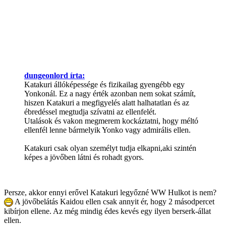
dungeonlord írta:
Katakuri állóképessége és fizikailag gyengébb egy
Yonkonál. Ez a nagy érték azonban nem sokat számít,
hiszen Katakuri a megfigyelés alatt halhatatlan és az
ébredéssel megtudja szívatni az ellenfelét.
Utalások és vakon megmerem kockáztatni, hogy méltó
ellenfél lenne bármelyik Yonko vagy admirális ellen.
Katakuri csak olyan személyt tudja elkapni,aki szintén
képes a jövőben látni és rohadt gyors.
Persze, akkor ennyi erővel Katakuri legyőzné WW Hulkot is nem?
A jövőbelátás Kaidou ellen csak annyit ér, hogy 2 másodpercet
kibírjon ellene. Az még mindig édes kevés egy ilyen berserk-állat
ellen.