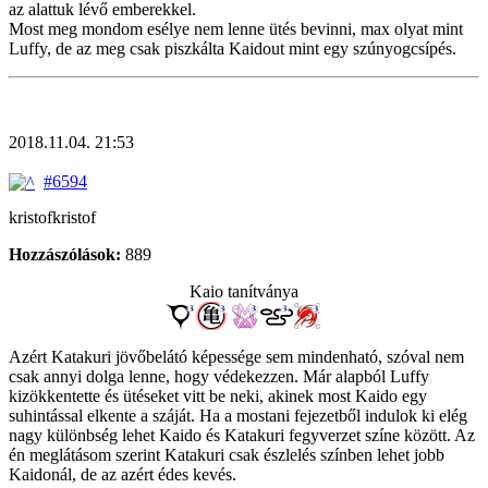
az alattuk lévő emberekkel.
Most meg mondom esélye nem lenne ütés bevinni, max olyat mint
Luffy, de az meg csak piszkálta Kaidout mint egy szúnyogcsípés.
2018.11.04. 21:53
#6594
kristofkristof
Hozzászólások:
889
Kaio tanítványa
Azért Katakuri jövőbelátó képessége sem mindenható, szóval nem
csak annyi dolga lenne, hogy védekezzen. Már alapból Luffy
kizökkentette és ütéseket vitt be neki, akinek most Kaido egy
suhintással elkente a száját. Ha a mostani fejezetből indulok ki elég
nagy különbség lehet Kaido és Katakuri fegyverzet színe között. Az
én meglátásom szerint Katakuri csak észlelés színben lehet jobb
Kaidonál, de az azért édes kevés.