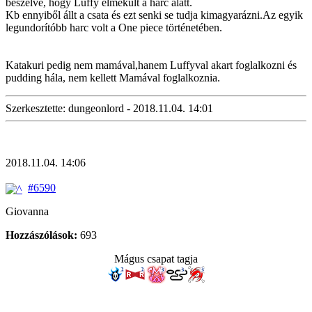
beszélve, hogy Luffy elmekült a harc alatt.
Kb ennyiből állt a csata és ezt senki se tudja kimagyarázni.Az egyik
legundorítóbb harc volt a One piece történetében.
Katakuri pedig nem mamával,hanem Luffyval akart foglalkozni és
pudding hála, nem kellett Mamával foglalkoznia.
Szerkesztette: dungeonlord - 2018.11.04. 14:01
2018.11.04. 14:06
#6590
Giovanna
Hozzászólások:
693
Mágus csapat tagja