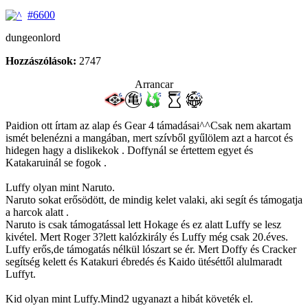
#6600
dungeonlord
Hozzászólások:
2747
Arrancar
Paidion ott írtam az alap és Gear 4 támadásai^^Csak nem akartam
ismét belenézni a mangában, mert szívből gyűlölem azt a harcot és
hidegen hagy a dislikekok . Doffynál se értettem egyet és
Katakaruinál se fogok .
Luffy olyan mint Naruto.
Naruto sokat erősödött, de mindig kelet valaki, aki segít és támogatja
a harcok alatt .
Naruto is csak támogatással lett Hokage és ez alatt Luffy se lesz
kivétel. Mert Roger 3?lett kalózkirály és Luffy még csak 20.éves.
Luffy erős,de támogatás nélkül lószart se ér. Mert Doffy és Cracker
segítség kelett és Katakuri ébredés és Kaido ütéséttől alulmaradt
Luffyt.
Kid olyan mint Luffy.Mind2 ugyanazt a hibát követék el.