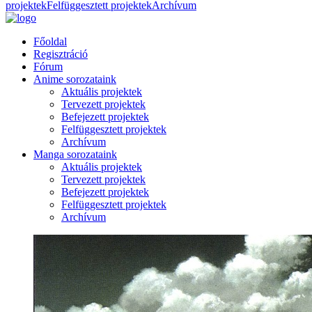
projektek
Felfüggesztett projektek
Archívum
Főoldal
Regisztráció
Fórum
Anime sorozataink
Aktuális projektek
Tervezett projektek
Befejezett projektek
Felfüggesztett projektek
Archívum
Manga sorozataink
Aktuális projektek
Tervezett projektek
Befejezett projektek
Felfüggesztett projektek
Archívum