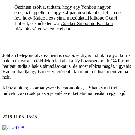
Őszintén szólva, tudtam, hogy egy Yonkou nagyon
erős, azt tippeltem, hogy 3-4 parancsnokkal ér fel, na de
így, hogy Kaidou egy sima mozdulattal kiütötte Gear4
Luffy-t, eszméletlen... a
Cracker-Smoothie-Katakuri
trió-nak esélye se lenne ellene.
Jobban belegondolva ez nem is csoda, eddig is tudtuk h a yonkou-k
hakija magasan a többiek felett áll, Luffy hozzászokott h G4 formon
hárítani tudja a hakis támadásokat is, de most elbízta magát, ugyanis
Kadiou hakija így is messze erősebb, kb mintha falnak ment volna
neki.
Kiráz a hideg, akárhányszor belegondolok, h Shanks mit tudna
művelni, aki csak puszta jelenlétével kettétudna hasítani egy hajót.
2018.11.05. 15:45
#6598