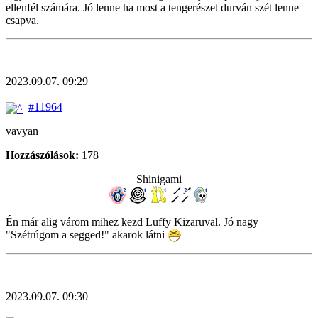
ellenfél számára. Jó lenne ha most a tengerészet durván szét lenne
csapva.
2023.09.07. 09:29
#11964
vavyan
Hozzászólások:
178
Shinigami
Én már alig várom mihez kezd Luffy Kizaruval. Jó nagy
"Szétrúgom a segged!" akarok látni
2023.09.07. 09:30