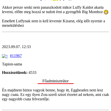
Akkor persze senki nem panaszkodott mikor Luffy Kaidot akarta
leverni, előtte meg hozzá se tudott érni a gyengébb Big Momhoz
Emellett Luffynak nem is kell levernie Kizarut, elég időt nyernie a
meneküléshez
2023.09.07. 12:33
#11967
Tapion-sama
Hozzászólások:
4533
Főadminisztrátor
Én majdnem biztos vagyok benne, hogy itt, Eggheaden nem lesz
nagy csata. Ez egy ilyen Zou-szerű sztori érzetet ad nekem, ami csak
egy nagyobb csata felvezetője.