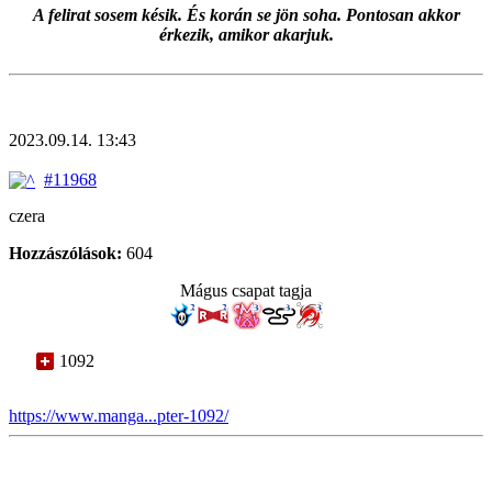
A felirat sosem késik. És korán se jön soha. Pontosan akkor
érkezik, amikor akarjuk.
2023.09.14. 13:43
#11968
czera
Hozzászólások:
604
Mágus csapat tagja
1092
https://www.manga...pter-1092/