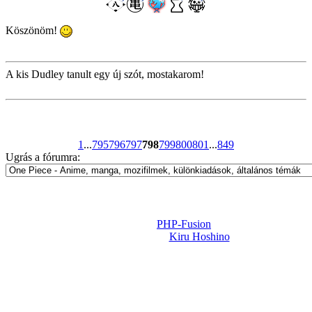
Köszönöm!
A kis Dudley tanult egy új szót, mostakarom!
1
...
795
796
797
798
799
800
801
...
849
Ugrás a fórumra:
Powered by
PHP-Fusion
Design-t készítette:
Kiru Hoshino