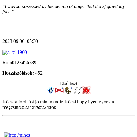
"I was so possessed by the demon of anger that it disfigured my
face."
2023.09.06. 05:30
#11960
Robi0123456789
Hozzászólások:
452
Első tiszt
Köszi a forditást jo mint mindig,Köszi hogy ilyen gyorsan
megcsin&#224;lt&#224;tok.