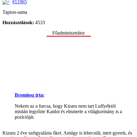
#11965
Tapion-sama
Hozzászólások:
4533
Főadminisztrátor
Bromiosz írta:
Nekem az a furcsa, hogy Kizaru nem tart Luffyéktól
miután legyőzte Kaidot és elismerte a világkormány is a
pozícióját.
Kizaru 2 éve szétgyalázta őket. Amúgy is lebecsüli, mert gyerek, és