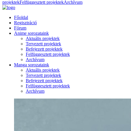
projektek
Felfüggesztett projektek
Archívum
Főoldal
Regisztráció
Fórum
Anime sorozataink
Aktuális projektek
Tervezett projektek
Befejezett projektek
Felfüggesztett projektek
Archívum
Manga sorozataink
Aktuális projektek
Tervezett projektek
Befejezett projektek
Felfüggesztett projektek
Archívum