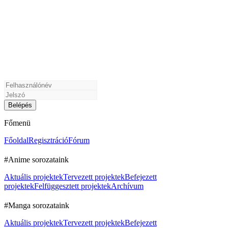
Főmenü
Főoldal
Regisztráció
Fórum
#Anime sorozataink
Aktuális projektek
Tervezett projektek
Befejezett
projektek
Felfüggesztett projektek
Archívum
#Manga sorozataink
Aktuális projektek
Tervezett projektek
Befejezett