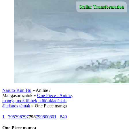
Stellar Transformation
Naruto-Kun.Hu
» Anime /
Mangasorozatok »
One Piece - Anime,
manga, mozifilmek, különkiadások,
általános témák
» One Piece manga
1
...
795
796
797
798
799
800
801
...
849
One Piece manga