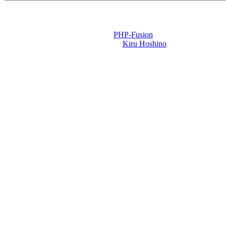
Powered by
PHP-Fusion
Design-t készítette:
Kiru Hoshino