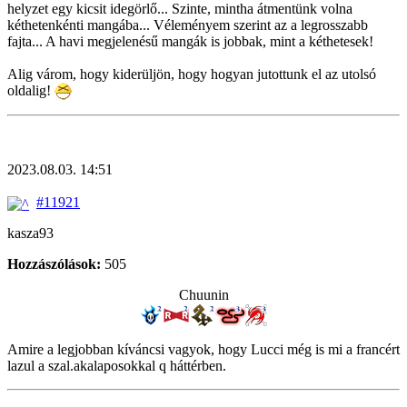
helyzet egy kicsit idegörlő... Szinte, mintha átmentünk volna
kéthetenkénti mangába... Véleményem szerint az a legrosszabb
fajta... A havi megjelenésű mangák is jobbak, mint a kéthetesek!
Alig várom, hogy kiderüljön, hogy hogyan jutottunk el az utolsó
oldalig!
2023.08.03. 14:51
#11921
kasza93
Hozzászólások:
505
Chuunin
Amire a legjobban kíváncsi vagyok, hogy Lucci még is mi a francért
lazul a szal.akalaposokkal q háttérben.