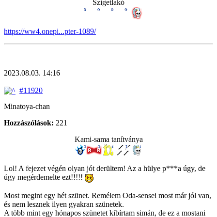
Szigetlakó
https://ww4.onepi...pter-1089/
2023.08.03. 14:16
#11920
Minatoya-chan
Hozzászólások:
221
Kami-sama tanítványa
Lol! A fejezet végén olyan jót derültem! Az a hülye p***a úgy, de
úgy megérdemelte ezt!!!!!
Most megint egy hét szünet. Remélem Oda-sensei most már jól van,
és nem lesznek ilyen gyakran szünetek.
A több mint egy hónapos szünetet kibírtam simán, de ez a mostani