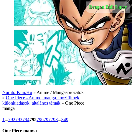
Dragon Ball Super
Naruto-Kun.Hu
» Anime / Mangasorozatok
»
One Piece - Anime, manga, mozifilmek,
különkiadások, általános témák
» One Piece
manga
1
...
792
793
794
795
796
797
798
...
849
One Piece manga