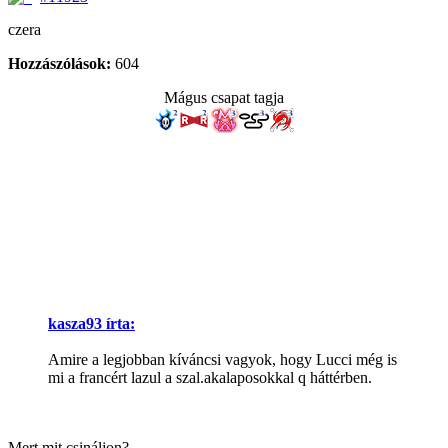
czera
Hozzászólások:
604
Mágus csapat tagja
kasza93 írta:
Amire a legjobban kíváncsi vagyok, hogy Lucci még is
mi a francért lazul a szal.akalaposokkal q háttérben.
Mert mit csináljon?