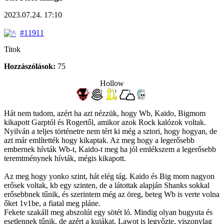
2023.07.24. 17:10
#11911
Titok
Hozzászólások:
75
Hollow
Hát nem tudom, azért ha azt nézzük, hogy Wb, Kaido, Bigmom
kikapott Garptól és Rogertől, amikor azok Rock kalózok voltak.
Nyilván a teljes történetre nem tért ki még a sztori, hogy hogyan, de
azt már említették hogy kikaptak. Az meg hogy a legerősebb
embernek hívták Wb-t, Kaido-t meg ha jól emlékszem a legerősebb
teremtménynek hívták, mégis kikapott.
Az meg hogy yonko szint, hát elég tág. Kaido és Big mom nagyon
erősek voltak, kb egy szinten, de a látottak alapján Shanks sokkal
erősebbnek tűnik, és szerintem még az öreg, beteg Wb is verte volna
őket 1v1be, a fiatal meg pláne.
Fekete szakáll meg abszolút egy sötét ló. Mindig olyan bugyuta és
esetlennek tűnik, de azért a kujákat, Lawot is legyőzte, viszonylag