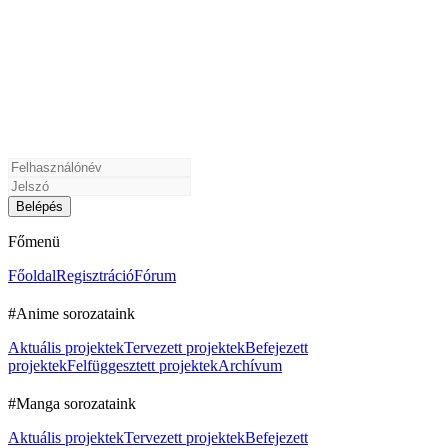
Főmenü
Főoldal
Regisztráció
Fórum
#Anime sorozataink
Aktuális projektek
Tervezett projektek
Befejezett
projektek
Felfüggesztett projektek
Archívum
#Manga sorozataink
Aktuális projektek
Tervezett projektek
Befejezett