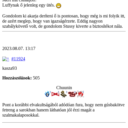
Luffynak ő jelenleg egy ütés.
Gondolom ki akarja deríteni ő is pontosan, hogy még is mi folyik itt,
de azért meglep, hogy van igazságérzete. Eddig nagyon
szabálykövető volt, de gondolom Stussy kiverte a biztosítékot nála.
2023.08.07. 13:17
#11924
kasza93
Hozzászólások:
505
Chuunin
Pont a korábbi elvakultságából adódóan fura, hogy nem gúsbakötve
fetreng a sarokban hanem láthatóan jól érzi magát a
szalmakalaposokkal.