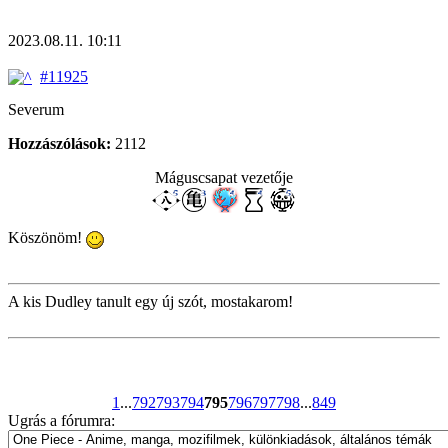
2023.08.11. 10:11
#11925
Severum
Hozzászólások:
2112
Máguscsapat vezetője
Köszönöm!
A kis Dudley tanult egy új szót, mostakarom!
1
...
792
793
794
795
796
797
798
...
849
Ugrás a fórumra: