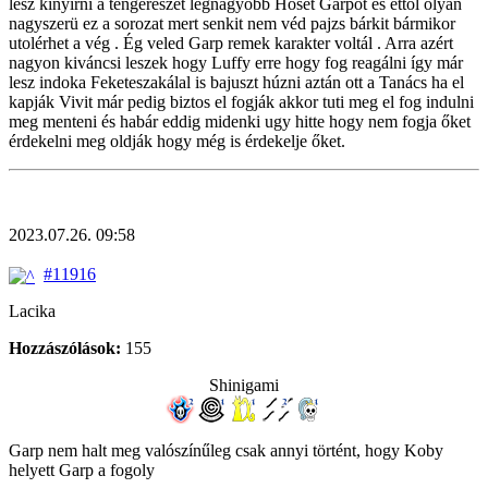
lesz kinyirni a tengéreszet legnagyobb Hősét Garpot és ettől olyan
nagyszerü ez a sorozat mert senkit nem véd pajzs bárkit bármikor
utolérhet a vég . Ég veled Garp remek karakter voltál . Arra azért
nagyon kiváncsi leszek hogy Luffy erre hogy fog reagálni így már
lesz indoka Feketeszakálal is bajuszt húzni aztán ott a Tanács ha el
kapják Vivit már pedig biztos el fogják akkor tuti meg el fog indulni
meg menteni és habár eddig midenki ugy hitte hogy nem fogja őket
érdekelni meg oldják hogy még is érdekelje őket.
2023.07.26. 09:58
#11916
Lacika
Hozzászólások:
155
Shinigami
Garp nem halt meg valószínűleg csak annyi történt, hogy Koby
helyett Garp a fogoly