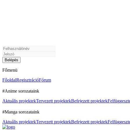
Főmenü
Főoldal
Regisztráció
Fórum
#Anime sorozataink
Aktuális projektek
Tervezett projektek
Befejezett projektek
Felfüggeszte
#Manga sorozataink
Aktuális projektek
Tervezett projektek
Befejezett projektek
Felfüggeszte