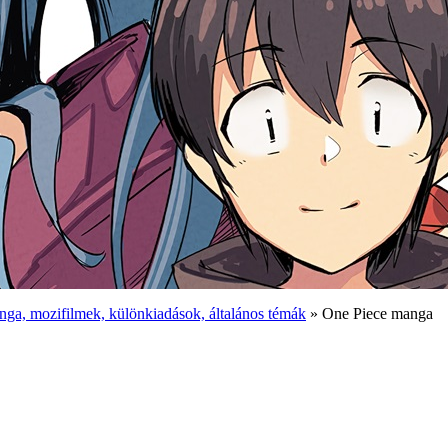
ga, mozifilmek, különkiadások, általános témák
» One Piece manga