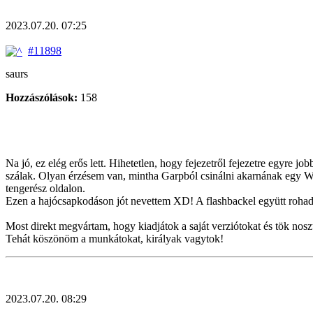
2023.07.20. 07:25
#11898
saurs
Hozzászólások:
158
Na jó, ez elég erős lett. Hihetetlen, hogy fejezetről fejezetre egyre
szálak. Olyan érzésem van, mintha Garpból csinálni akarnának egy WB
tengerész oldalon.
Ezen a hajócsapkodáson jót nevettem XD! A flashbackel együtt rohadt 
Most direkt megvártam, hogy kiadjátok a saját verziótokat és tök noszta
Tehát köszönöm a munkátokat, királyak vagytok!
2023.07.20. 08:29