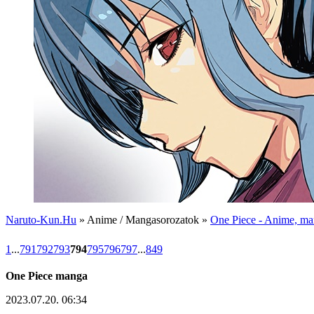
Naruto-Kun.Hu
» Anime / Mangasorozatok »
One Piece - Anime, man
1
...
791
792
793
794
795
796
797
...
849
One Piece manga
2023.07.20. 06:34