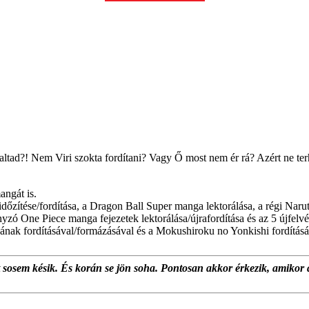
ltad?! Nem Viri szokta fordítani? Vagy Ő most nem ér rá? Azért ne ter
angát is.
dőzítése/fordítása, a Dragon Ball Super manga lektorálása, a régi Narut
iányzó One Piece manga fejezetek lektorálása/újrafordítása és az 5 újfel
sának fordításával/formázásával és a Mokushiroku no Yonkishi fordítás
at sosem késik. És korán se jön soha. Pontosan akkor érkezik, amikor 