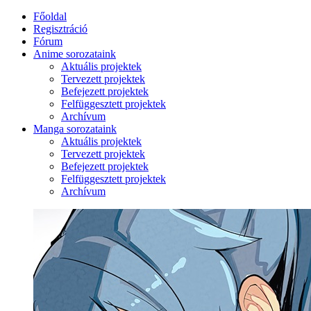
Főoldal
Regisztráció
Fórum
Anime sorozataink
Aktuális projektek
Tervezett projektek
Befejezett projektek
Felfüggesztett projektek
Archívum
Manga sorozataink
Aktuális projektek
Tervezett projektek
Befejezett projektek
Felfüggesztett projektek
Archívum