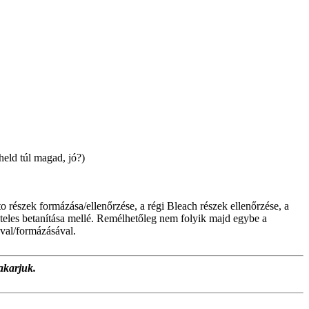
held túl magad, jó?)
o részek formázása/ellenőrzése, a régi Bleach részek ellenőrzése, a
vételes betanítása mellé. Remélhetőleg nem folyik majd egybe a
ával/formázásával.
akarjuk.