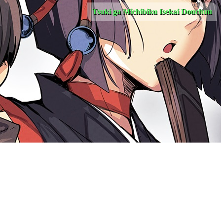
Tsuki ga Michibiku Isekai Douchuu