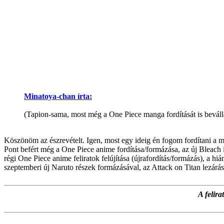
Minatoya-chan írta:
(Tapion-sama, most még a One Piece manga fordítását is beválla
Köszönöm az észrevételt. Igen, most egy ideig én fogom fordítani a m
Pont befért még a One Piece anime fordítása/formázása, az új Bleach i
régi One Piece anime feliratok felújítása (újrafordítás/formázás), a h
szeptemberi új Naruto részek formázásával, az Attack on Titan lezárá
A felir