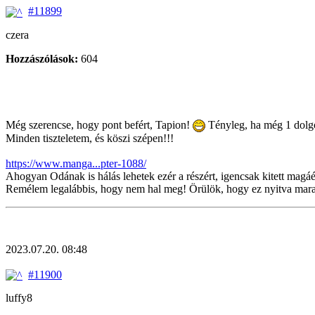
#11899
czera
Hozzászólások:
604
Még szerencse, hogy pont befért, Tapion!
Tényleg, ha még 1 dolgot
Minden tiszteletem, és köszi szépen!!!
https://www.manga...pter-1088/
Ahogyan Odának is hálás lehetek ezér a részért, igencsak kitett mag
Remélem legalábbis, hogy nem hal meg! Örülök, hogy ez nyitva maradt
2023.07.20. 08:48
#11900
luffy8