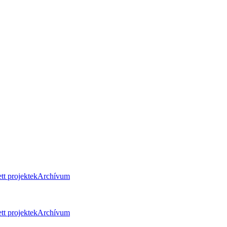
tt projektek
Archívum
tt projektek
Archívum