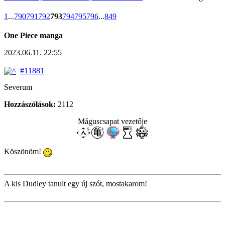
1
...
790
791
792
793
794
795
796
...
849
One Piece manga
2023.06.11. 22:55
#11881
Severum
Hozzászólások:
2112
Máguscsapat vezetője
Köszönöm!
A kis Dudley tanult egy új szót, mostakarom!