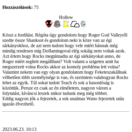
Hozzászólások:
75
Hollow
Köszi a fordítást. Régóta úgy gondolom hogy Roger God Valleyről
szedte össze Shanksot és gondolom neki is köze van az égi
sárkányokhoz, de azt nem tudom hogy vele miért bánnak még
mindig rendesen míg Doflamingoval elég sokáig nem voltak azok.
Azt értem hogy Rocks megtámadta az égi sárkányokat anno, de
Roger miért segített megállítani? Volt valami a szigeten amit ha
megszerzett volna Rocks akkor az komoly probléma lett volna?
Valamint nekem van egy olyan gondolatom hogy Feketeszakállnak
vélhetően több személyisége is van, és szerintem valahogyan Rocks
lehet az egyik. Túl sokat tudott Teach és sok a hasonlóság is
közöttük. Persze ez csak az én elméletem, nagyon várom a
folytatást, kíváncsi leszek mikor tudunk meg még többet.
Eddig nagyon jók a fejezetek, a sok unalmas Wano fejezetek után
igazán élvezhető.
2023.06.23. 10:13