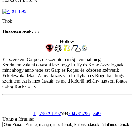
2023.07.16. 22:53
#11895
Titok
Hozzászólások:
75
Hollow
Én szeretem Garpot, de szerintem még nem hal meg.
Szerintem valami olyasmi lesz hogy Luffy és Koby összefognak
mint ahogy anno tette azt Garp és Roger, és közösen szétverik
Feketeszakállékat. Annyi közös van Luffyban és Rogerban hogy
szerintem ezt is megjátszák, és majd kiderül néhány nagyon fontos
dolog Rocksrol is.
1
...
790
791
792
793
794
795
796
...
849
Ugrás a fórumra: