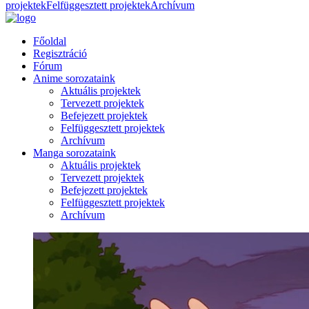
projektek
Felfüggesztett projektek
Archívum
Főoldal
Regisztráció
Fórum
Anime sorozataink
Aktuális projektek
Tervezett projektek
Befejezett projektek
Felfüggesztett projektek
Archívum
Manga sorozataink
Aktuális projektek
Tervezett projektek
Befejezett projektek
Felfüggesztett projektek
Archívum