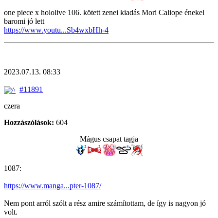
one piece x hololive 106. kötett zenei kiadás Mori Caliope énekel
baromi jó lett
https://www.youtu...Sb4wxbHh-4
2023.07.13. 08:33
#11891
czera
Hozzászólások:
604
Mágus csapat tagja
1087:
https://www.manga...pter-1087/
Nem pont arról szólt a rész amire számítottam, de így is nagyon jó
volt.