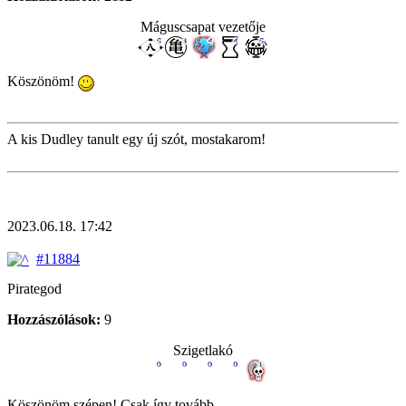
Máguscsapat vezetője
Köszönöm!
A kis Dudley tanult egy új szót, mostakarom!
2023.06.18. 17:42
#11884
Pirategod
Hozzászólások:
9
Szigetlakó
Köszönöm szépen! Csak így tovább.