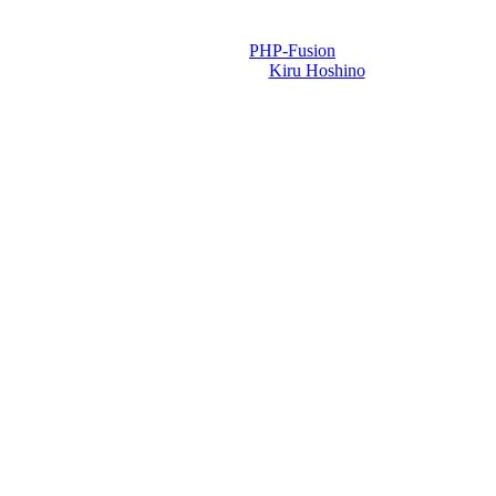
Powered by
PHP-Fusion
Design-t készítette:
Kiru Hoshino