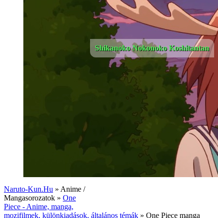
Shikanoko Nokonoko Koshitantan
Naruto-Kun.Hu
» Anime /
Mangasorozatok »
One
Piece - Anime, manga,
mozifilmek, különkiadások, általános témák
» One Piece manga