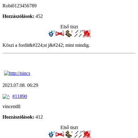
Robi0123456789
Hozzászólások:
452
Első tiszt
Köszi a fordit&#224;st j&#242; mint mindig.
2023.07.08. 06:29
#11890
vincentlll
Hozzászólások:
412
Első tiszt