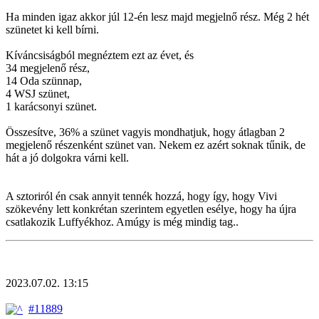
Ha minden igaz akkor júl 12-én lesz majd megjelnő rész. Még 2 hét
szünetet ki kell bírni.
Kíváncsiságból megnéztem ezt az évet, és
34 megjelenő rész,
14 Oda szünnap,
4 WSJ szünet,
1 karácsonyi szünet.
Összesítve, 36% a szünet vagyis mondhatjuk, hogy átlagban 2
megjelenő részenként szünet van. Nekem ez azért soknak tűnik, de
hát a jó dolgokra várni kell.
A sztoriról én csak annyit tennék hozzá, hogy így, hogy Vivi
szökevény lett konkrétan szerintem egyetlen esélye, hogy ha újra
csatlakozik Luffyékhoz. Amúgy is még mindig tag..
2023.07.02. 13:15
#11889