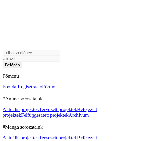
Főmenü
Főoldal
Regisztráció
Fórum
#Anime sorozataink
Aktuális projektek
Tervezett projektek
Befejezett
projektek
Felfüggesztett projektek
Archívum
#Manga sorozataink
Aktuális projektek
Tervezett projektek
Befejezett