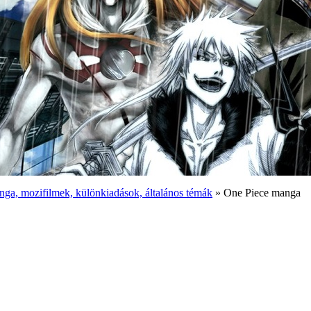
ga, mozifilmek, különkiadások, általános témák
» One Piece manga