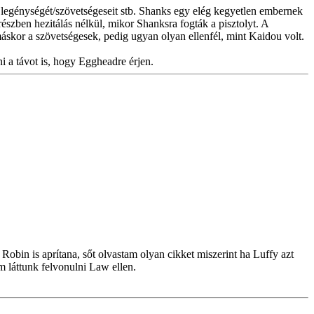
 a legénységét/szövetségeseit stb. Shanks egy elég kegyetlen embernek
észben hezitálás nélkül, mikor Shanksra fogták a pisztolyt. A
skor a szövetségesek, pedig ugyan olyan ellenfél, mint Kaidou volt.
ni a távot is, hogy Eggheadre érjen.
Robin is aprítana, sőt olvastam olyan cikket miszerint ha Luffy azt
m láttunk felvonulni Law ellen.