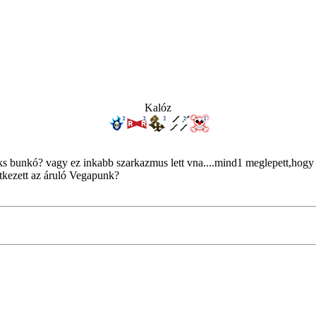
Kalóz
s bunkó? vagy ez inkabb szarkazmus lett vna....mind1 meglepett,hogy il
tkezett az áruló Vegapunk?