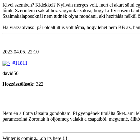
Kivel szemben? Kidékkel? Nyílván mérges volt, mert el akart sütni egy
tűnik. Szerintem csak ahhoz vagyunk szokva, hogy Luffy sosem bántja v
Szalmakalaposoknál nem tudnék olyat mondani, aki hezitálás nélkül ö
Ha visszaolvasol pár oldalt itt is volt téma, hogy lehet nem BB az, ha
2023.04.05. 22:10
#11811
david56
Hozzászólások:
322
Nem én a flotta társaira gondoltam. Pl gyengének titulálta őket..ami l
paramcsolná Zoronak h öljönmeg valakit a csapatból, megtenné, állítól
Winter is coming....oh its here !!!