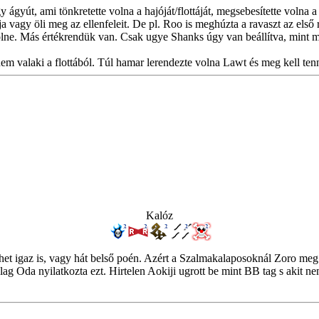
 ágyút, ami tönkretette volna a hajóját/flottáját, megsebesítette volna
agy öli meg az ellenfeleit. De pl. Roo is meghúzta a ravaszt az első r
lne. Más értékrendük van. Csak ugye Shanks úgy van beállítva, mint má
nem valaki a flottából. Túl hamar lerendezte volna Lawt és meg kell ten
Kalóz
ehet igaz is, vagy hát belső poén. Azért a Szalmakalaposoknál Zoro meg 
ag Oda nyilatkozta ezt. Hirtelen Aokiji ugrott be mint BB tag s akit ne