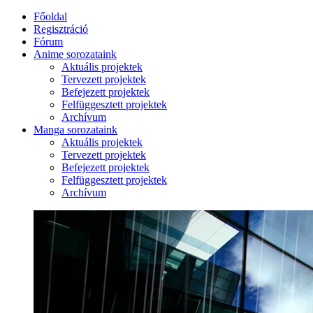
Főoldal
Regisztráció
Fórum
Anime sorozataink
Aktuális projektek
Tervezett projektek
Befejezett projektek
Felfüggesztett projektek
Archívum
Manga sorozataink
Aktuális projektek
Tervezett projektek
Befejezett projektek
Felfüggesztett projektek
Archívum