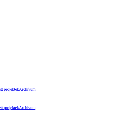
tt projektek
Archívum
tt projektek
Archívum