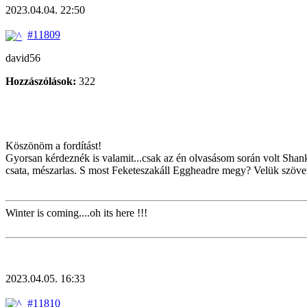
2023.04.04. 22:50
#11809
david56
Hozzászólások:
322
Köszönöm a fordítást!
Gyorsan kérdeznék is valamit...csak az én olvasásom során volt Shank
csata, mészarlas. S most Feketeszakáll Eggheadre megy? Velük szöve
Winter is coming....oh its here !!!
2023.04.05. 16:33
#11810