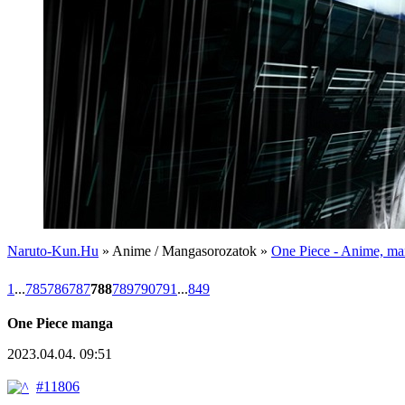
Naruto-Kun.Hu
» Anime / Mangasorozatok »
One Piece - Anime, man
1
...
785
786
787
788
789
790
791
...
849
One Piece manga
2023.04.04. 09:51
#11806