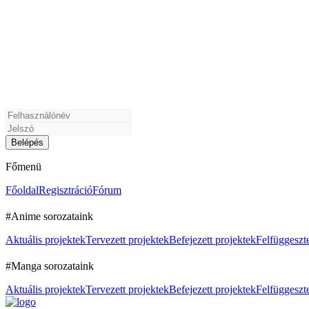
Főmenü
Főoldal
Regisztráció
Fórum
#Anime sorozataink
Aktuális projektek
Tervezett projektek
Befejezett projektek
Felfüggeszte
#Manga sorozataink
Aktuális projektek
Tervezett projektek
Befejezett projektek
Felfüggeszte