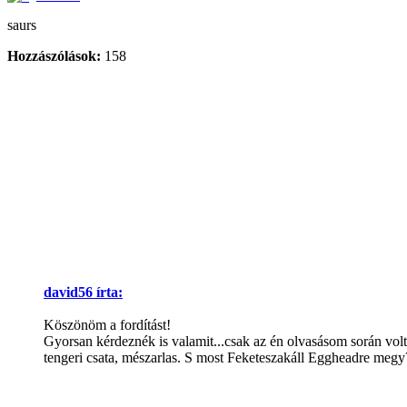
saurs
Hozzászólások:
158
david56 írta:
Köszönöm a fordítást!
Gyorsan kérdeznék is valamit...csak az én olvasásom során volt
tengeri csata, mészarlas. S most Feketeszakáll Eggheadre meg