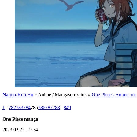
Naruto-Kun.Hu
» Anime / Mangasorozatok »
One Piece - Anime, man
1
...
782
783
784
785
786
787
788
...
849
One Piece manga
2023.02.22. 19:34