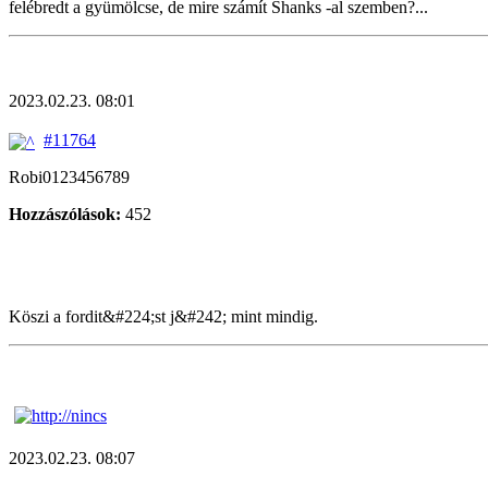
felébredt a gyümölcse, de mire számít Shanks -al szemben?...
2023.02.23. 08:01
#11764
Robi0123456789
Hozzászólások:
452
Köszi a fordit&#224;st j&#242; mint mindig.
2023.02.23. 08:07