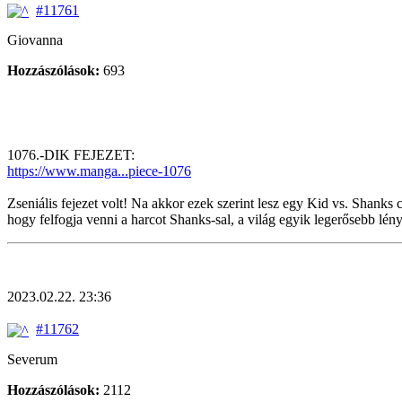
#11761
Giovanna
Hozzászólások:
693
1076.-DIK FEJEZET:
https://www.manga...piece-1076
Zseniális fejezet volt! Na akkor ezek szerint lesz egy Kid vs. Shanks
hogy felfogja venni a harcot Shanks-sal, a világ egyik legerősebb lény
2023.02.22. 23:36
#11762
Severum
Hozzászólások:
2112