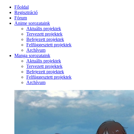
Főoldal
Regisztráció
Fórum
Anime sorozataink
Aktuális projektek
Tervezett projektek
Befejezett projektek
Felfüggesztett projektek
Archívum
Manga sorozataink
Aktuális projektek
Tervezett projektek
Befejezett projektek
Felfüggesztett projektek
Archívum