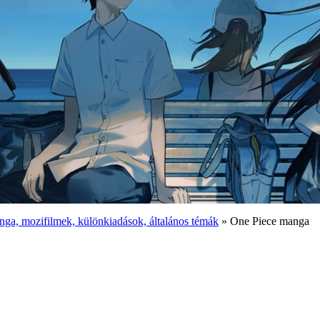
ga, mozifilmek, különkiadások, általános témák
» One Piece manga