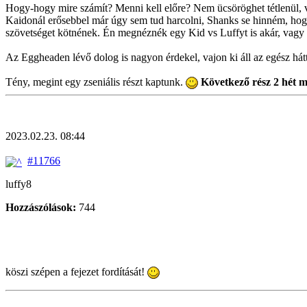
Hogy-hogy mire számít? Menni kell előre? Nem ücsöröghet tétlenül, va
Kaidonál erősebbel már úgy sem tud harcolni, Shanks se hinném, hog
szövetséget kötnének. Én megnéznék egy Kid vs Luffyt is akár, vagy 
Az Eggheaden lévő dolog is nagyon érdekel, vajon ki áll az egész hátt
Tény, megint egy zseniális részt kaptunk.
Következő rész 2 hét m
2023.02.23. 08:44
#11766
luffy8
Hozzászólások:
744
köszi szépen a fejezet fordítását!