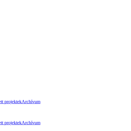
tt projektek
Archívum
tt projektek
Archívum