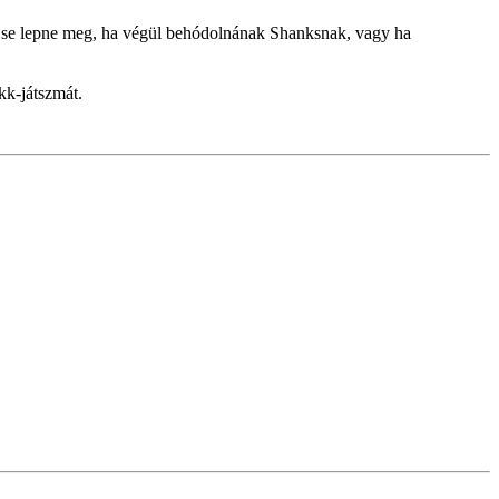
z se lepne meg, ha végül behódolnának Shanksnak, vagy ha
kk-játszmát.