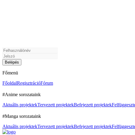
Főmenü
Főoldal
Regisztráció
Fórum
#Anime sorozataink
Aktuális projektek
Tervezett projektek
Befejezett projektek
Felfüggeszte
#Manga sorozataink
Aktuális projektek
Tervezett projektek
Befejezett projektek
Felfüggeszte