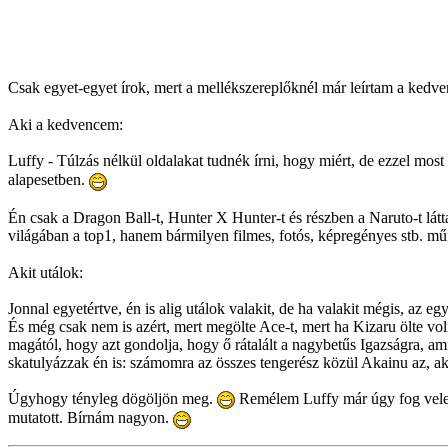
Csak egyet-egyet írok, mert a mellékszereplőknél már leírtam a kedv
Aki a kedvencem:
Luffy - Túlzás nélkül oldalakat tudnék írni, hogy miért, de ezzel mo
alapesetben.
Én csak a Dragon Ball-t, Hunter X Hunter-t és részben a Naruto-t 
világában a top1, hanem bármilyen filmes, fotós, képregényes stb. m
Akit utálok:
Jonnal egyetértve, én is alig utálok valakit, de ha valakit mégis, a
És még csak nem is azért, mert megölte Ace-t, mert ha Kizaru ölte vo
magától, hogy azt gondolja, hogy ő rátalált a nagybetűs Igazságra, a
skatulyázzak én is: számomra az összes tengerész közül Akainu az, a
Úgyhogy tényleg dögöljön meg.
Remélem Luffy már úgy fog vele ö
mutatott. Bírnám nagyon.