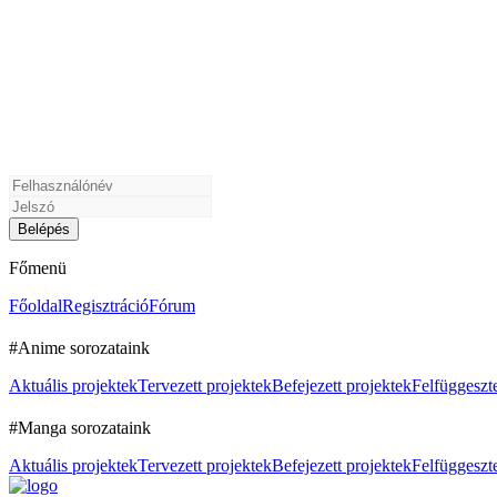
Főmenü
Főoldal
Regisztráció
Fórum
#Anime sorozataink
Aktuális projektek
Tervezett projektek
Befejezett projektek
Felfüggeszte
#Manga sorozataink
Aktuális projektek
Tervezett projektek
Befejezett projektek
Felfüggeszte