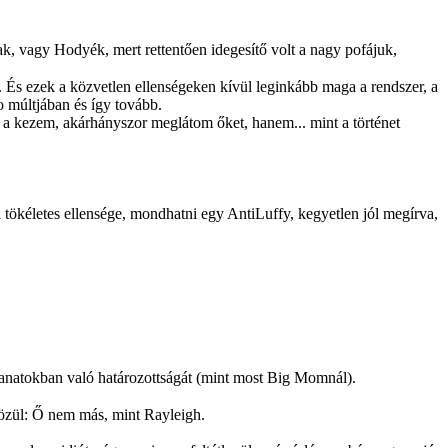
tak, vagy Hodyék, mert rettentően idegesítő volt a nagy pofájuk,
. És ezek a közvetlen ellenségeken kívül leginkább maga a rendszer, a
 múltjában és így tovább.
 a kezem, akárhányszor meglátom őket, hanem... mint a történet
tökéletes ellensége, mondhatni egy AntiLuffy, kegyetlen jól megírva,
lanatokban való határozottságát (mint most Big Momnál).
 közül: Ő nem más, mint Rayleigh.