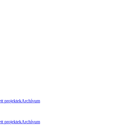
tt projektek
Archívum
tt projektek
Archívum