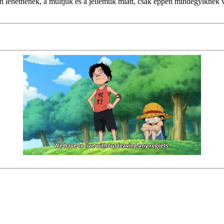
n lehetnének, a múltjuk és a jellemük miatt, csak éppen mindegyiknek v