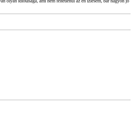
an olyan idiótasága, ami nem feltétlenül az én ízlésem, bár nagyon jó