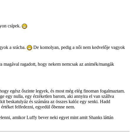
gyon csípek.
agyok a srácba.
De komolyan, pedig a női nem kedvelője vagyok
yira magával ragadott, hogy nekem nemcsak az animék/mangák
m, hogy egész őszinte legyek, és most még elég finoman fogalmaztam.
e egy nulla, egy érzéketlen barom, aki annyira el van szállva
nkit beskatulyáz és számára az összes kalóz egy senki. Hadd
 értéket felfedezni, egyedül őbenne nem.
enni, amikor Luffy bever neki egyet mint amit Shanks láttán