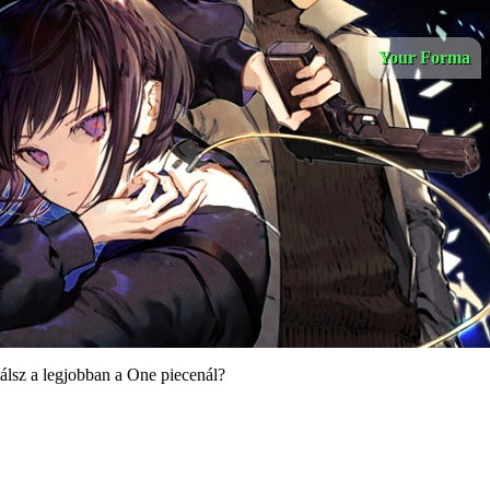
Your Forma
utálsz a legjobban a One piecenál?