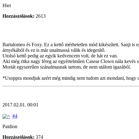
Hiei
Hozzászólások:
2613
Bartalomeo és Foxy. Ez a kettő mérhetetlen mód kikészített. Sanji is 
árnyékából és ez is már unalmassá válik és idegesítő.
Utolsó kettő pedig az egyik kedvencem volt, de hát ez van.
Aki még ritka nagy féreg az egyértelműen Casear Clown nála kevés 
Moriát egyszerűen szánalmasnak tartom, de nem utálom igazából.
*Usoppra mondjuk azért még mindig nem tudom azt mondani, hogy u
2017.02.01. 00:01
#4
Paidion
Hozzászólások:
374