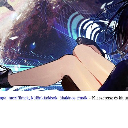
ga, mozifilmek, különkiadások, általános témák
» Kit szeretsz és kit 