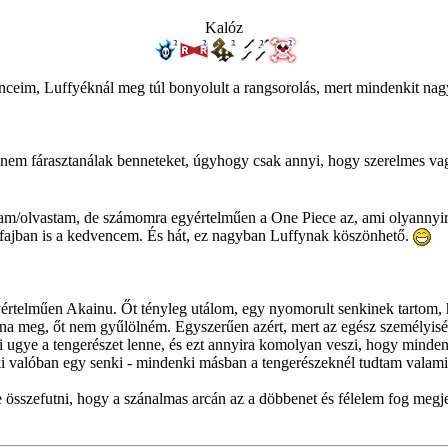
Kalóz
enceim, Luffyéknál meg túl bonyolult a rangsorolás, mert mindenkit na
st nem fárasztanálak benneteket, úgyhogy csak annyi, hogy szerelmes v
láttam/olvastam, de számomra egyértelműen a One Piece az, ami olyann
űfajban is a kedvencem. És hát, ez nagyban Luffynak köszönhető.
z egyértelműen Akainu. Őt tényleg utálom, egy nyomorult senkinek tarto
lna meg, őt nem gyűlölném. Egyszerűen azért, mert az egész személyiség
mi ugye a tengerészet lenne, és ezt annyira komolyan veszi, hogy minde
ki valóban egy senki - mindenki másban a tengerészeknél tudtam valami
sszefutni, hogy a szánalmas arcán az a döbbenet és félelem fog megjel