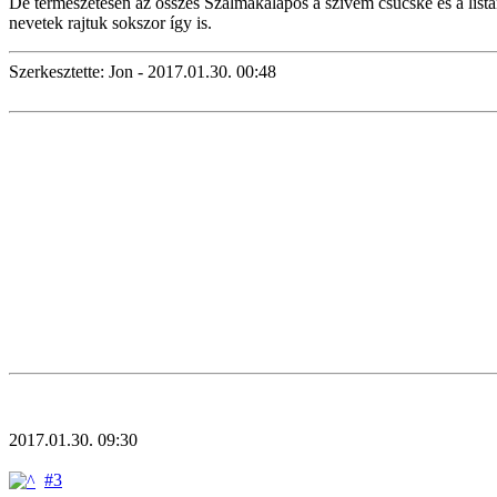
De természetesen az összes Szalmakalapos a szívem csücske és a listá
nevetek rajtuk sokszor így is.
Szerkesztette: Jon - 2017.01.30. 00:48
2017.01.30. 09:30
#3