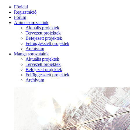
Főoldal
Regisztráció
Fórum
Anime sorozataink
Aktuális projektek
Tervezett projektek
Befejezett projektek
Felfüggesztett projektek
Archívum
Manga sorozataink
Aktuális projektek
Tervezett projektek
Befejezett projektek
Felfüggesztett projektek
Archívum