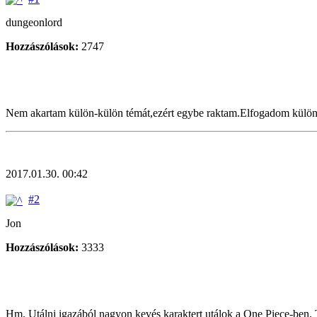
dungeonlord
Hozzászólások:
2747
Nem akartam külön-külön témát,ezért egybe raktam.Elfogadom külön a n
2017.01.30. 00:42
#2
Jon
Hozzászólások:
3333
Hm. Utálni igazából nagyon kevés karaktert utálok a One Piece-ben.