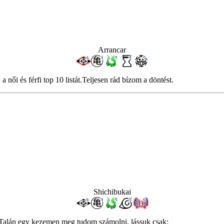
Arrancar
ői és férfi top 10 listát.Teljesen rád bízom a döntést.
Shichibukai
 Talán egy kezemen meg tudom számolni, lássuk csak: