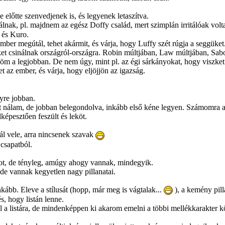
lőtte szenvedjenek is, és legyenek letaszítva.
tálnak, pl. majdnem az egész Doffy család, mert szimplán irritálóak vol
 és Kuro.
er megútál, tehet akármit, és várja, hogy Luffy szét rúgja a seggüket
et csinálnak országról-országra. Robin múltjában, Law múltjában, Sabo
m a legjobban. De nem úgy, mint pl. az égi sárkányokat, hogy viszket
t az ember, és várja, hogy eljöjjön az igazság.
gyre jobban.
t nálam, de jobban belegondolva, inkább első kéne legyen. Számomra a 
képesztően feszült és leköt.
l vele, arra nincsenek szavak
 csapatból.
t, de tényleg, amúgy ahogy vannak, mindegyik.
de vannak kegyetlen nagy pillanatai.
kább. Eleve a stílusát (hopp, már meg is vágtalak...
), a kemény pil
, hogy listán lenne.
 fel a listára, de mindenképpen ki akarom emelni a többi mellékkarakter