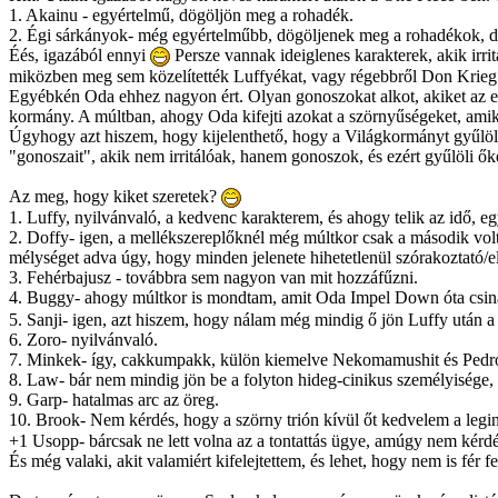
1. Akainu - egyértelmű, dögöljön meg a rohadék.
2. Égi sárkányok- még egyértelműbb, dögöljenek meg a rohadékok, de e
Éés, igazából ennyi
Persze vannak ideiglenes karakterek, akik irri
miközben meg sem közelítették Luffyékat, vagy régebbről Don Krieg
Egyébkén Oda ehhez nagyon ért. Olyan gonoszokat alkot, akiket az emb
kormány. A múltban, ahogy Oda kifejti azokat a szörnyűségeket, amik
Úgyhogy azt hiszem, hogy kijelenthető, hogy a Világkormányt gyűlölö
"gonoszait", akik nem irritálóak, hanem gonoszok, és ezért gyűlöli őke
Az meg, hogy kiket szeretek?
1. Luffy, nyilvánvaló, a kedvenc karakterem, és ahogy telik az idő, e
2. Doffy- igen, a mellékszereplőknél még múltkor csak a második vol
mélységet adva úgy, hogy minden jelenete hihetetlenül szórakoztató/el
3. Fehérbajusz - továbbra sem nagyon van mit hozzáfűzni.
4. Buggy- ahogy múltkor is mondtam, amit Oda Impel Down óta csiná
5. Sanji- igen, azt hiszem, hogy nálam még mindig ő jön Luffy után a
6. Zoro- nyilvánvaló.
7. Minkek- így, cakkumpakk, külön kiemelve Nekomamushit és Pedro
8. Law- bár nem mindig jön be a folyton hideg-cinikus személyisége, 
9. Garp- hatalmas arc az öreg.
10. Brook- Nem kérdés, hogy a szörny trión kívül őt kedvelem a legin
+1 Usopp- bárcsak ne lett volna az a tontattás ügye, amúgy nem kérdés
És még valaki, akit valamiért kifelejtettem, és lehet, hogy nem is fér