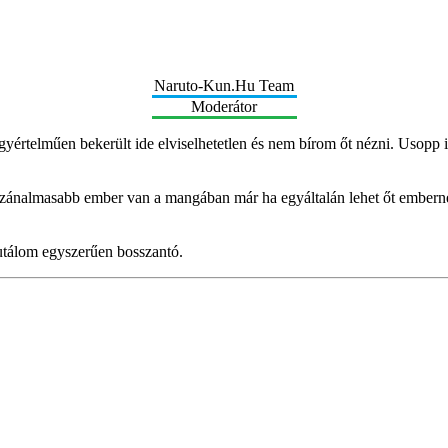
Naruto-Kun.Hu Team
Moderátor
egyértelműen bekerült ide elviselhetetlen és nem bírom őt nézni. Usopp 
szánalmasabb ember van a mangában már ha egyáltalán lehet őt embern
tálom egyszerűen bosszantó.