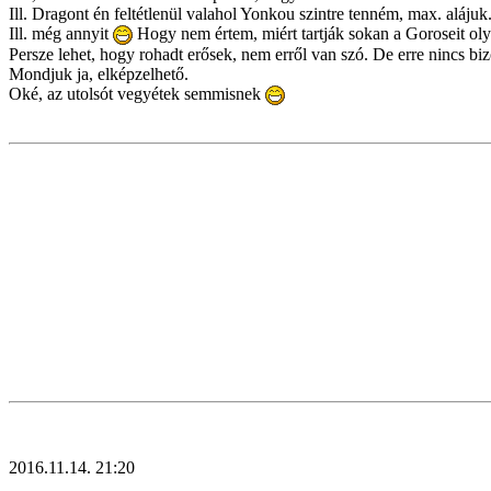
Ill. Dragont én feltétlenül valahol Yonkou szintre tenném, max. aláj
Ill. még annyit
Hogy nem értem, miért tartják sokan a Goroseit olya
Persze lehet, hogy rohadt erősek, nem erről van szó. De erre nincs biz
Mondjuk ja, elképzelhető.
Oké, az utolsót vegyétek semmisnek
2016.11.14. 21:20