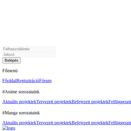
Főmenü
Főoldal
Regisztráció
Fórum
#Anime sorozataink
Aktuális projektek
Tervezett projektek
Befejezett projektek
Felfüggeszte
#Manga sorozataink
Aktuális projektek
Tervezett projektek
Befejezett projektek
Felfüggeszte