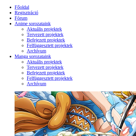
Főoldal
Regisztráció
Fórum
Anime sorozataink
Aktuális projektek
Tervezett projektek
Befejezett projektek
Felfüggesztett projektek
Archívum
Manga sorozataink
Aktuális projektek
Tervezett projektek
Befejezett projektek
Felfüggesztett projektek
Archívum