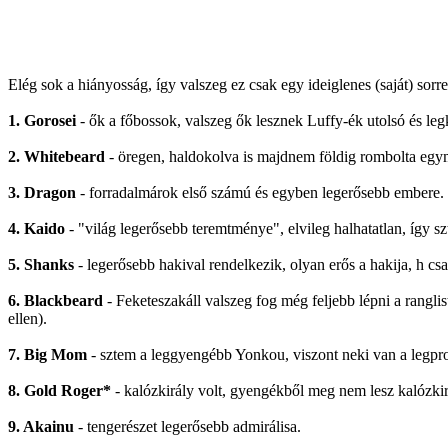
Elég sok a hiányosság, így valszeg ez csak egy ideiglenes (saját) sor
1. Gorosei
- ők a főbossok, valszeg ők lesznek Luffy-ék utolsó és le
2. Whitebeard
- öregen, haldokolva is majdnem földig rombolta egym
3. Dragon
- forradalmárok első számú és egyben legerősebb embere.
4. Kaido
- "világ legerősebb teremtménye", elvileg halhatatlan, így sz
5. Shanks
- legerősebb hakival rendelkezik, olyan erős a hakija, h cs
6. Blackbeard
- Feketeszakáll valszeg fog még feljebb lépni a rangl
ellen).
7. Big Mom
- sztem a leggyengébb Yonkou, viszont neki van a legpr
8. Gold Roger*
- kalózkirály volt, gyengékből meg nem lesz kalózkir
9. Akainu
- tengerészet legerősebb admirálisa.