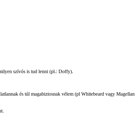
lyen szívós is tud lenni (pl.: Doffy).
talatlannak és túl magabiztosnak vélem (pl Whitebeard vagy Magellan
t.