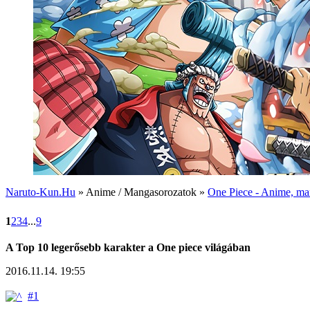
Naruto-Kun.Hu
» Anime / Mangasorozatok »
One Piece - Anime, man
1
2
3
4
...
9
A Top 10 legerősebb karakter a One piece világában
2016.11.14. 19:55
#1