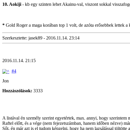
10. Aokiji
- kb egy szinten lehet Akainu-val, viszont sokkal visszafo
*
Gold Roger a maga korában top 1 volt, de azóta erősebbek lettek a k
Szerkesztette: jasek89 - 2016.11.14. 23:14
2016.11.14. 21:15
#4
Jon
Hozzászólások:
3333
A listával én személy szerint egyetértek, max. annyi, hogy szerintem
Raftel előtt, és a vége (nem fejezetszámban, hanem időben nézve) má
Sőt, én már azt is el tudom képzelni, hogy ha nem lazsálással töltötte 