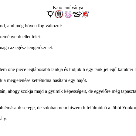
Kaio tanítványa
rend, ami még bőven fog változni:
gkeményebb ellenfelei.
aga az egész tengerészetet.
tem one piece legtáposabb tankja és tudjuk h egy tank jellegű karakter mi
ak a megjelenése kettétudna hasítani egy hajót.
istán, ahogy szokja majd a gyümik képességeit, de egyelőre még tapasz
oblémásabb serege, de soloban nem hiszem h felülmúlná a többi Yonkou
ály.