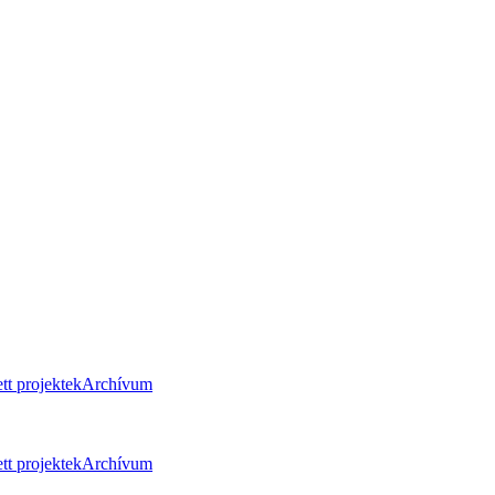
tt projektek
Archívum
tt projektek
Archívum