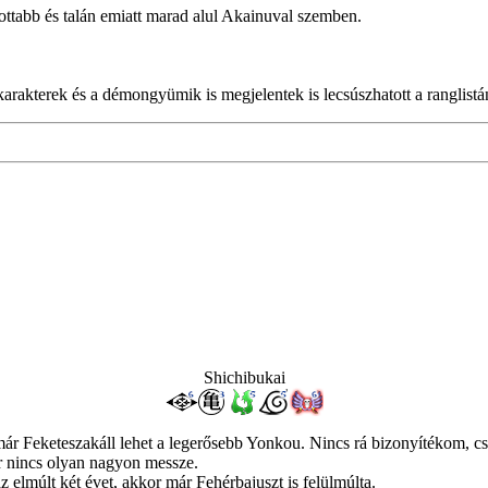
gottabb és talán emiatt marad alul Akainuval szemben.
arakterek és a démongyümik is megjelentek is lecsúszhatott a ranglistán
Shichibukai
 már Feketeszakáll lehet a legerősebb Yonkou. Nincs rá bizonyítékom, cs
r nincs olyan nagyon messze.
az elmúlt két évet, akkor már Fehérbajuszt is felülmúlta.