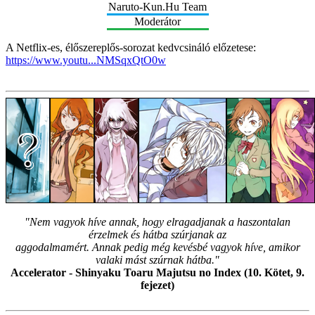
Naruto-Kun.Hu Team
Moderátor
A Netflix-es, élőszereplős-sorozat kedvcsináló előzetese:
https://www.youtu...NMSqxQtO0w
"Nem vagyok híve annak, hogy elragadjanak a haszontalan
érzelmek és hátba szúrjanak az
aggodalmamért. Annak pedig még kevésbé vagyok híve, amikor
valaki mást szúrnak hátba."
Accelerator - Shinyaku Toaru Majutsu no Index (10. Kötet, 9.
fejezet)