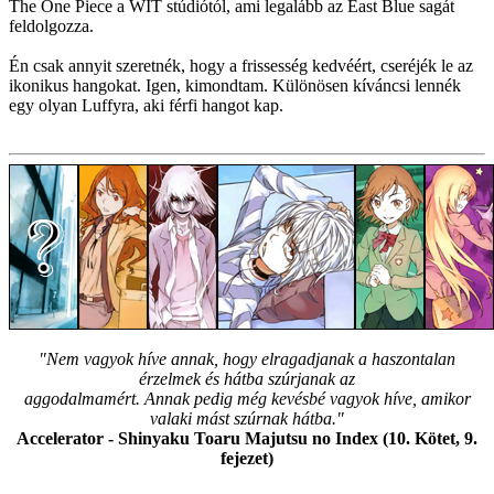
The One Piece a WIT stúdiótól, ami legalább az East Blue sagát
feldolgozza.
Én csak annyit szeretnék, hogy a frissesség kedvéért, cseréjék le az
ikonikus hangokat. Igen, kimondtam. Különösen kíváncsi lennék
egy olyan Luffyra, aki férfi hangot kap.
"Nem vagyok híve annak, hogy elragadjanak a haszontalan
érzelmek és hátba szúrjanak az
aggodalmamért. Annak pedig még kevésbé vagyok híve, amikor
valaki mást szúrnak hátba."
Accelerator - Shinyaku Toaru Majutsu no Index (10. Kötet, 9.
fejezet)