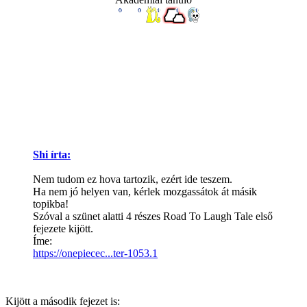
Shi írta:
Nem tudom ez hova tartozik, ezért ide teszem.
Ha nem jó helyen van, kérlek mozgassátok át másik
topikba!
Szóval a szünet alatti 4 részes Road To Laugh Tale első
fejezete kijött.
Íme:
https://onepiecec...ter-1053.1
Kijött a második fejezet is: