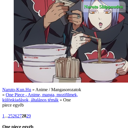
Naruto Shippuuden
Naruto-Kun.Hu
» Anime / Mangasorozatok
»
One Piece - Anime, manga, mozifilmek,
különkiadások, általános témák
» One
piece egyéb
1
...
25
26
27
28
29
One piece egyéb