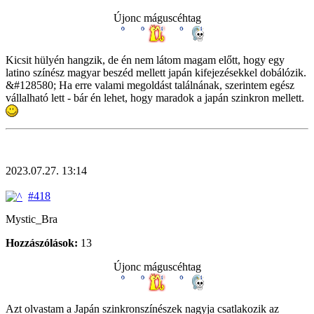
Újonc máguscéhtag
Kicsit hülyén hangzik, de én nem látom magam előtt, hogy egy
latino színész magyar beszéd mellett japán kifejezésekkel dobálózik.
&#128580; Ha erre valami megoldást találnának, szerintem egész
vállalható lett - bár én lehet, hogy maradok a japán szinkron mellett.
2023.07.27. 13:14
#418
Mystic_Bra
Hozzászólások:
13
Újonc máguscéhtag
Azt olvastam a Japán szinkronszínészek nagyja csatlakozik az