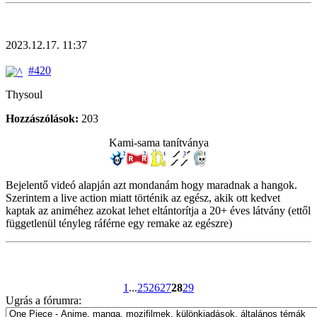
2023.12.17. 11:37
#420
Thysoul
Hozzászólások:
203
Kami-sama tanítványa
Bejelentő videó alapján azt mondanám hogy maradnak a hangok.
Szerintem a live action miatt történik az egész, akik ott kedvet
kaptak az animéhez azokat lehet eltántorítja a 20+ éves látvány (ettől
függetlenül tényleg ráférne egy remake az egészre)
1
...
25
26
27
28
29
Ugrás a fórumra: