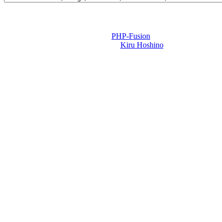
Powered by
PHP-Fusion
Design-t készítette:
Kiru Hoshino