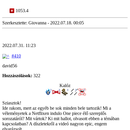
1053.4
Szerkesztette: Giovanna - 2022.07.18. 00:05
2022.07.31. 11:23
#410
david56
Hozzászólások:
322
Kalóz
Sziasztok!
Ide rakom, mert az egyéb be sok minden bele tartozik! Mi a
véleményetek a Netflixen indulo One piece élő szereplős
sorozatáról? Mit vártok? Ki mit hallot, olvasott ebben a témában
kapcsolatban? A díszletekről a videó nagyon epic, engem
elvarázsolt.