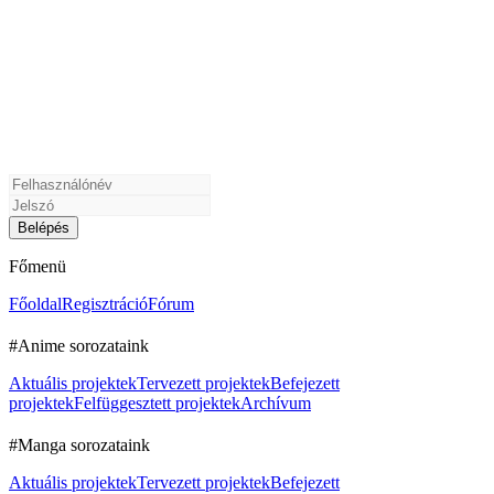
Főmenü
Főoldal
Regisztráció
Fórum
#Anime sorozataink
Aktuális projektek
Tervezett projektek
Befejezett
projektek
Felfüggesztett projektek
Archívum
#Manga sorozataink
Aktuális projektek
Tervezett projektek
Befejezett