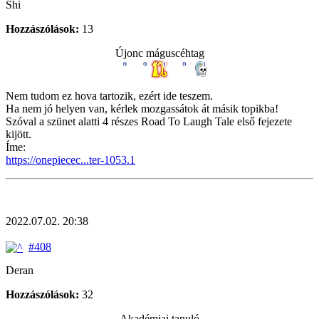
Shi
Hozzászólások:
13
Újonc máguscéhtag
Nem tudom ez hova tartozik, ezért ide teszem.
Ha nem jó helyen van, kérlek mozgassátok át másik topikba!
Szóval a szünet alatti 4 részes Road To Laugh Tale első fejezete
kijött.
Íme:
https://onepiecec...ter-1053.1
2022.07.02. 20:38
#408
Deran
Hozzászólások:
32
Akadémiai tanuló