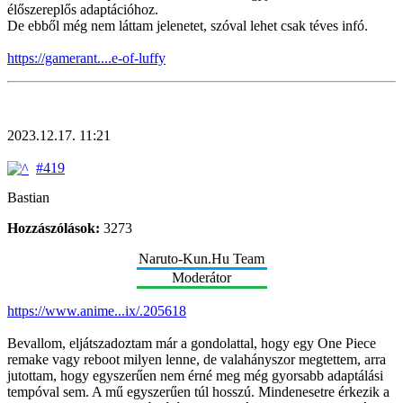
élőszereplős adaptációhoz.
De ebből még nem láttam jelenetet, szóval lehet csak téves infó.
https://gamerant....e-of-luffy
2023.12.17. 11:21
#419
Bastian
Hozzászólások:
3273
Naruto-Kun.Hu Team
Moderátor
https://www.anime...ix/.205618
Bevallom, eljátszadoztam már a gondolattal, hogy egy One Piece
remake vagy reboot milyen lenne, de valahányszor megtettem, arra
jutottam, hogy egyszerűen nem érné meg még gyorsabb adaptálási
tempóval sem. A mű egyszerűen túl hosszú. Mindenesetre érkezik a