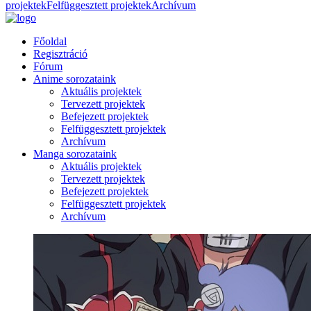
projektek
Felfüggesztett projektek
Archívum
Főoldal
Regisztráció
Fórum
Anime sorozataink
Aktuális projektek
Tervezett projektek
Befejezett projektek
Felfüggesztett projektek
Archívum
Manga sorozataink
Aktuális projektek
Tervezett projektek
Befejezett projektek
Felfüggesztett projektek
Archívum