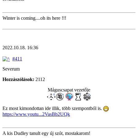
Winter is coming....oh its here !!!
2022.10.18. 16:36
#411
Severum
Hozzászólások:
2112
Máguscsapat vezetője
Ez most kimondottan ide illik, több szempontból is.
https://www.youtu...2VasBb2UQk
A kis Dudley tanult egy új szót, mostakarom!