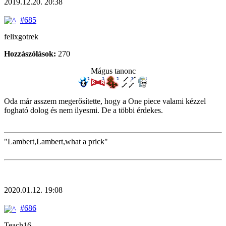
2019.12.20. 20:38
#685
felixgotrek
Hozzászólások:
270
Mágus tanonc
Oda már asszem megerősítette, hogy a One piece valami kézzel
fogható dolog és nem ilyesmi. De a többi érdekes.
"Lambert,Lambert,what a prick"
2020.01.12. 19:08
#686
Teach16