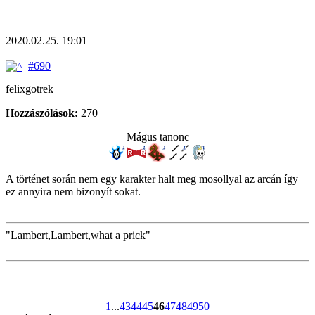
2020.02.25. 19:01
#690
felixgotrek
Hozzászólások:
270
Mágus tanonc
A történet során nem egy karakter halt meg mosollyal az arcán így
ez annyira nem bizonyít sokat.
"Lambert,Lambert,what a prick"
1
...
43
44
45
46
47
48
49
50