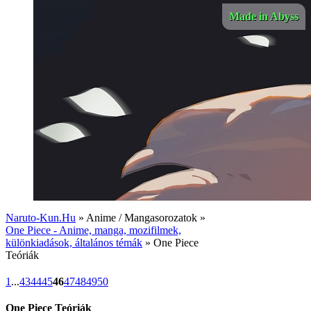
Made in Abyss
Naruto-Kun.Hu
» Anime / Mangasorozatok »
One Piece - Anime, manga, mozifilmek,
különkiadások, általános témák
» One Piece
Teóriák
1
...
43
44
45
46
47
48
49
50
One Piece Teóriák