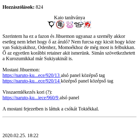
Hozzászólások:
824
Kaio tanítványa
Szerintem ha ez a fazon és Jibuemon ugyanaz a személy akkor
esetleg nem lehet hogy ő az áruló? Nem furcsa egy kicsit hogy köze
van Sukiyakihoz, Odenhez, Momoékhoz de még most is felbukkan.
Ő az egyetlen korábbi retainer akit ismerünk. Simán szövetkezhetett
a Kurozumikkal már Sukiyakinál is.
Mostani Jibuemon:
https://naruto-ku...ece/920/13
alsó panel középső tag
https://naruto-ku...ece/920/14
középső panel középső tag
Visszaemlékezés kori (?):
https://naruto-ku...iece/960/9
alsó panel
A mostani fejezetben is láttuk a csókát Tokiékkal.
2020.02.25. 18:22