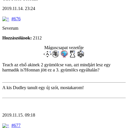
2019.11.14. 23:24
#676
Severum
Hozzászólások:
2112
Máguscsapat vezetője
Teach az első akinek 2 gyümölcse van, azt mindjárt lesz egy
harmadik is?Honnan jött ez a 3. gyümölcs egyáltalán?
A kis Dudley tanult egy új szót, mostakarom!
2019.11.15. 09:18
#677