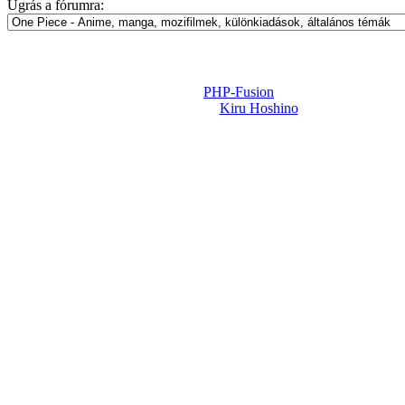
Ugrás a fórumra:
Powered by
PHP-Fusion
Design-t készítette:
Kiru Hoshino