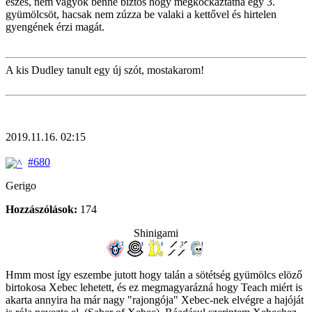
eszes, nem vagyok benne biztos hogy megkockáztatna egy 3.
gyümölcsöt, hacsak nem zúzza be valaki a kettővel és hirtelen
gyengének érzi magát.
A kis Dudley tanult egy új szót, mostakarom!
2019.11.16. 02:15
#680
Gerigo
Hozzászólások:
174
Shinigami
Hmm most így eszembe jutott hogy talán a sötétség gyümölcs elöző
birtokosa Xebec lehetett, és ez megmagyarázná hogy Teach miért is
akarta annyira ha már nagy "rajongója" Xebec-nek elvégre a hajóját