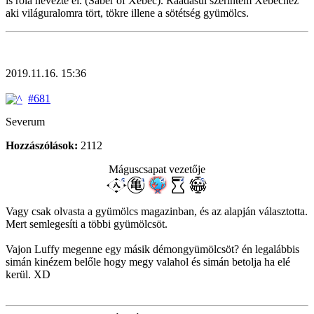
is róla nevezte el. (Saber of Xebec). Ráadásul szerintem Xebechez
aki világuralomra tört, tökre illene a sötétség gyümölcs.
2019.11.16. 15:36
#681
Severum
Hozzászólások:
2112
Máguscsapat vezetője
Vagy csak olvasta a gyümölcs magazinban, és az alapján választotta.
Mert semlegesíti a többi gyümölcsöt.
Vajon Luffy megenne egy másik démongyümölcsöt? én legalábbis
simán kinézem belőle hogy megy valahol és simán betolja ha elé
kerül. XD