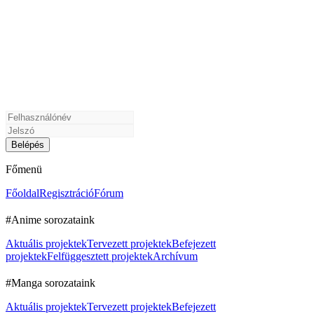
Főmenü
Főoldal
Regisztráció
Fórum
#Anime sorozataink
Aktuális projektek
Tervezett projektek
Befejezett
projektek
Felfüggesztett projektek
Archívum
#Manga sorozataink
Aktuális projektek
Tervezett projektek
Befejezett