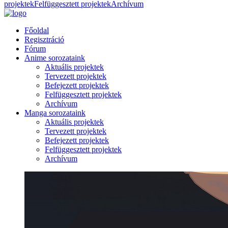
projektek
Felfüggesztett projektek
Archívum
Főoldal
Regisztráció
Fórum
Anime sorozataink
Aktuális projektek
Tervezett projektek
Befejezett projektek
Felfüggesztett projektek
Archívum
Manga sorozataink
Aktuális projektek
Tervezett projektek
Befejezett projektek
Felfüggesztett projektek
Archívum