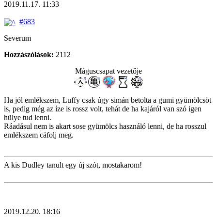
2019.11.17. 11:33
#683
Severum
Hozzászólások:
2112
Máguscsapat vezetője
Ha jól emlékszem, Luffy csak úgy simán betolta a gumi gyümölcsöt
is, pedig még az íze is rossz volt, tehát de ha kajáról van szó igen
hülye tud lenni.
Ráadásul nem is akart sose gyümölcs használó lenni, de ha rosszul
emlékszem cáfolj meg.
A kis Dudley tanult egy új szót, mostakarom!
2019.12.20. 18:16