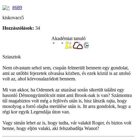
#689
kiskovacs5
Hozzászólások:
34
Akadémiai tanuló
Sziasztok
Nem olvastam sehol sem, csupán felmerült bennem egy gondolat,
ami az utóbbi fejezetek olvasása közben, és ezek közül is az utolsó
volt az, ahol körvonalazódott bennem.
Mi van akkor, ha Odennek az utazásai során sikerült találni egy
hasonló Démongyümölcsöt mint ami Brook-nak is van? Számomra
túl magabiztos volt még a fejlövés után is, hisz látszik rajta, hogy
mosolyog a forró olajba merülése után is. Itt arra gondolok, hogy a
régi kor egyik Legendája úton van.
Vagy simán lehet az is, hogy tudta, vár valakit Roger, és biztos volt
benne, hogy eljön valaki, aki felszabadítja Wanot?