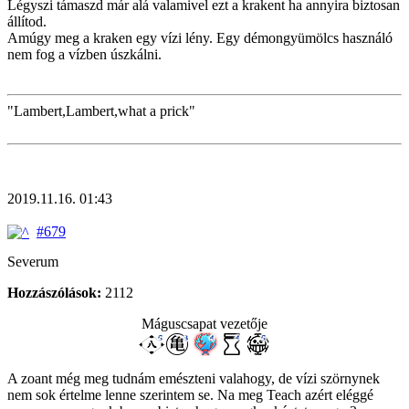
Légyszi támaszd már alá valamivel ezt a krakent ha annyira biztosan
állítod.
Amúgy meg a kraken egy vízi lény. Egy démongyümölcs használó
nem fog a vízben úszkálni.
"Lambert,Lambert,what a prick"
2019.11.16. 01:43
#679
Severum
Hozzászólások:
2112
Máguscsapat vezetője
A zoant még meg tudnám emészteni valahogy, de vízi szörnynek
nem sok értelme lenne szerintem se. Na meg Teach azért eléggé