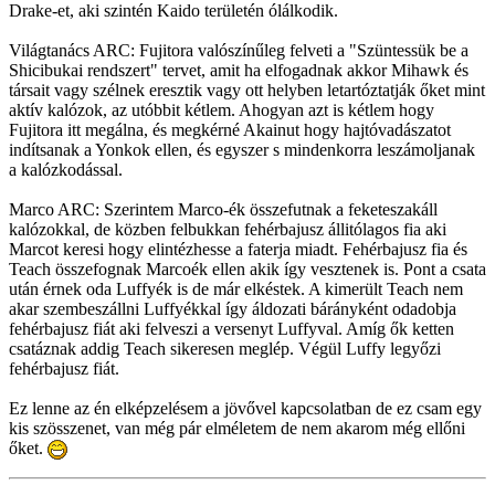
Drake-et, aki szintén Kaido területén ólálkodik.
Világtanács ARC: Fujitora valószínűleg felveti a "Szüntessük be a
Shicibukai rendszert" tervet, amit ha elfogadnak akkor Mihawk és
társait vagy szélnek eresztik vagy ott helyben letartóztatják őket mint
aktív kalózok, az utóbbit kétlem. Ahogyan azt is kétlem hogy
Fujitora itt megálna, és megkérné Akainut hogy hajtóvadászatot
indítsanak a Yonkok ellen, és egyszer s mindenkorra leszámoljanak
a kalózkodással.
Marco ARC: Szerintem Marco-ék összefutnak a feketeszakáll
kalózokkal, de közben felbukkan fehérbajusz állitólagos fia aki
Marcot keresi hogy elintézhesse a faterja miadt. Fehérbajusz fia és
Teach összefognak Marcoék ellen akik így vesztenek is. Pont a csata
után érnek oda Luffyék is de már elkéstek. A kimerült Teach nem
akar szembeszállni Luffyékkal így áldozati bárányként odadobja
fehérbajusz fiát aki felveszi a versenyt Luffyval. Amíg ők ketten
csatáznak addig Teach sikeresen meglép. Végül Luffy legyőzi
fehérbajusz fiát.
Ez lenne az én elképzelésem a jövővel kapcsolatban de ez csam egy
kis szösszenet, van még pár elméletem de nem akarom még ellőni
őket.