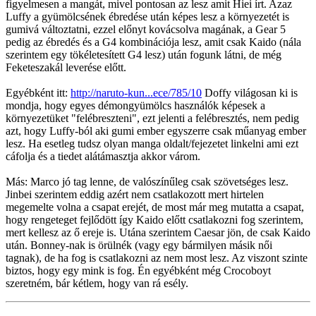
figyelmesen a mangát, mivel pontosan az lesz amit Hiei írt. Azaz
Luffy a gyümölcsének ébredése után képes lesz a környezetét is
gumivá változtatni, ezzel előnyt kovácsolva magának, a Gear 5
pedig az ébredés és a G4 kombinációja lesz, amit csak Kaido (nála
szerintem egy tökéletesített G4 lesz) után fogunk látni, de még
Feketeszakál leverése előtt.
Egyébként itt:
http://naruto-kun...ece/785/10
Doffy világosan ki is
mondja, hogy egyes démongyümölcs használók képesek a
környezetüket "felébreszteni", ezt jelenti a felébresztés, nem pedig
azt, hogy Luffy-ból aki gumi ember egyszerre csak műanyag ember
lesz. Ha esetleg tudsz olyan manga oldalt/fejezetet linkelni ami ezt
cáfolja és a tiedet alátámasztja akkor várom.
Más: Marco jó tag lenne, de valószínűleg csak szövetséges lesz.
Jinbei szerintem eddig azért nem csatlakozott mert hirtelen
megemelte volna a csapat erejét, de most már meg mutatta a csapat,
hogy rengeteget fejlődött így Kaido előtt csatlakozni fog szerintem,
mert kellesz az ő ereje is. Utána szerintem Caesar jön, de csak Kaido
után. Bonney-nak is örülnék (vagy egy bármilyen másik női
tagnak), de ha fog is csatlakozni az nem most lesz. Az viszont szinte
biztos, hogy egy mink is fog. Én egyébként még Crocoboyt
szeretném, bár kétlem, hogy van rá esély.