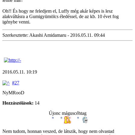
lenne már!
Oh!! És hogy ne feledjem el, Luffy még akár képes is lesz
alakváltásra a Gumigyümölcs éledéssel, de az kb. 10 évet fog
igénybe venni.
Szerkesztette: Akashi Amidamaru - 2016.05.11. 09:44
2016.05.11. 10:19
#27
NyMRooD
Hozzászólások:
14
Újonc máguscéhtag
Nem tudom, honnan veszed, de látszik, hogy nem olvastad