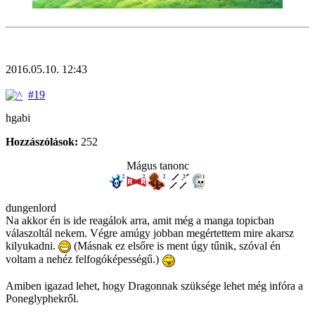
2016.05.10. 12:43
#19
hgabi
Hozzászólások:
252
Mágus tanonc
dungenlord
Na akkor én is ide reagálok arra, amit még a manga topicban
válaszoltál nekem. Végre amúgy jobban megértettem mire akarsz
kilyukadni.
(Másnak ez elsőre is ment úgy tűnik, szóval én
voltam a nehéz felfogóképességű.)
Amiben igazad lehet, hogy Dragonnak szüksége lehet még infóra a
Poneglyphekről.