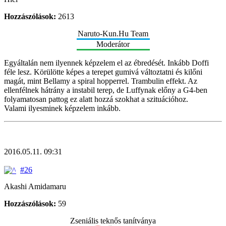
Hozzászólások:
2613
Naruto-Kun.Hu Team
Moderátor
Egyáltalán nem ilyennek képzelem el az ébredését. Inkább Doffi
féle lesz. Körülötte képes a terepet gumivá változtatni és kilőni
magát, mint Bellamy a spiral hopperrel. Trambulin effekt. Az
ellenfélnek hátrány a instabil terep, de Luffynak előny a G4-ben
folyamatosan pattog ez alatt hozzá szokhat a szituációhoz.
Valami ilyesminek képzelem inkább.
2016.05.11. 09:31
#26
Akashi Amidamaru
Hozzászólások:
59
Zseniális teknős tanítványa