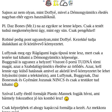
Sajnos az nem olyan, mint Doffyé, mivel a Démongyümölcs éledés
nagyban eltér egyes használóknál.
Pl. Daz Bones (Mr.1) na az egyikre se lenne képes. Csak a testét
tudná megkeményíteni úgy, mint egy sün. Csak pengékkel!
Robiné pedig pont ugyanolyan,mint Doffyé. Kezekké tudja
átalakítani az őt körülvevő környezetet.
Luffynak meg egy Rágógumi logia típusú teste lesz, mert csak a
testére tud kihatni a Démongyümölcs képessége.
Buggynál is ugyanez a helyzet! Viszont ő porrá TUDNÁ törni
magát, azaz a Szabdalógyümölcs éledése az örlődés. Azaz, kell
lennie egy külső hatásnak amivel az akörül levő környezetet be lehet
folyásolni (mint a telekinézis), ami Luffynak, Buggynak, Daz
Bonesnak és Gyémánt Jozunak NINCS és csak a testükre tud
kihatni
Szóval Luffy éledő formáját Plastic-Mannek fogják hívni, ami
bármely fokozathoz jó kis kombó lesz!
Csak képzeljétek el ahogy kapáccsá formálja a kezét. Az mekkora