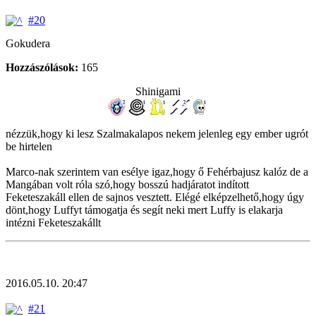
#20
Gokudera
Hozzászólások:
165
Shinigami
nézzük,hogy ki lesz Szalmakalapos nekem jelenleg egy ember ugrót
be hirtelen
Marco-nak szerintem van esélye igaz,hogy ő Fehérbajusz kalóz de a
Mangában volt róla szó,hogy bosszú hadjáratot indított
Feketeszakáll ellen de sajnos vesztett. Elégé elképzelhető,hogy úgy
dönt,hogy Luffyt támogatja és segít neki mert Luffy is elakarja
intézni Feketeszakállt
2016.05.10. 20:47
#21