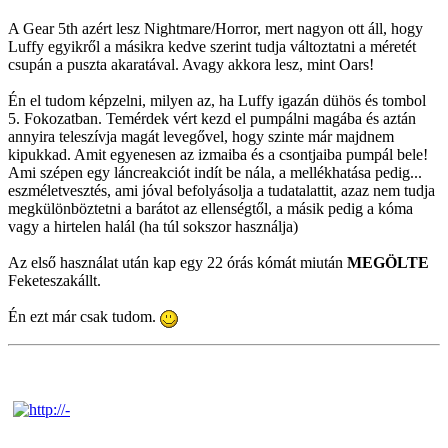
A Gear 5th azért lesz Nightmare/Horror, mert nagyon ott áll, hogy
Luffy egyikről a másikra kedve szerint tudja változtatni a méretét
csupán a puszta akaratával. Avagy akkora lesz, mint Oars!
Én el tudom képzelni, milyen az, ha Luffy igazán dühös és tombol
5. Fokozatban. Temérdek vért kezd el pumpálni magába és aztán
annyira teleszívja magát levegővel, hogy szinte már majdnem
kipukkad. Amit egyenesen az izmaiba és a csontjaiba pumpál bele!
Ami szépen egy láncreakciót indít be nála, a mellékhatása pedig...
eszméletvesztés, ami jóval befolyásolja a tudatalattit, azaz nem tudja
megkülönböztetni a barátot az ellenségtől, a másik pedig a kóma
vagy a hirtelen halál (ha túl sokszor használja)
Az első használat után kap egy 22 órás kómát miután
MEGÖLTE
Feketeszakállt.
Én ezt már csak tudom.