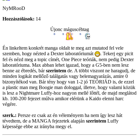
NyMRooD
Hozzászólások:
14
Újonc máguscéhtag
Én linkeltem konkrét manga oldalt te meg azt mutatod fel vele
szemben, hogy nézted a Dexter laboratóriumát
. Tekerj egy picit
fel és nézd meg a topic címét, One Piece teóriák, nem pedig Dexter
laboratóriuma. Max abban lehet igazad, hogy a G5-ben nem lesz
benne az ébredés, bár
szerintem
de. A többi viszont ne haragudj, de
minden logikát mellőző találgatás vagy belemagyarázás, amire 0
bizonyítékod van. Bár tény hogy van 1-2 jó TEÓRIÁD is, de ezzel
a plastic man meg Boogie man dologgal, illetve, hogy valami közük
is lesz a Nightmare Luffy-hoz nagyon mellé lőttél, de majd meglátod
kb. 100-200 fejezet múlva amikor elérünk a Kaido elenni harc
végére.
szerk.:
Persze ez csak az én véleményem ha nem így lesz hát
tévedtem, de a MANGA fejezetek alapján
szerintem
Luffy
képessége ebbe az irányba megy el.