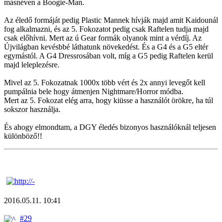
másnéven a Boogie-Man.
Az éledő formáját pedig Plastic Mannek hívják majd amit Kaidounál
fog alkalmazni, és az 5. Fokozatot pedig csak Raftelen tudja majd
csak előhívni. Mert az ú Gear formák olyanok mint a vérdíj. Az
Újvilágban kevésbbé láthatunk növekedést. És a G4 és a G5 eltér
egymástól. A G4 Dressrosában volt, míg a G5 pedig Raftelen kerül
majd leleplezésre.
Mivel az 5. Fokozatnak 1000x több vért és 2x annyi levegőt kell
pumpálnia bele hogy átmenjen Nightmare/Horror módba.
Mert az 5. Fokozat elég arra, hogy kiüsse a használót örökre, ha túl
sokszor használja.
És ahogy elmondtam, a DGY éledés bizonyos használóknál teljesen
különböző!!
2016.05.11. 10:41
#29