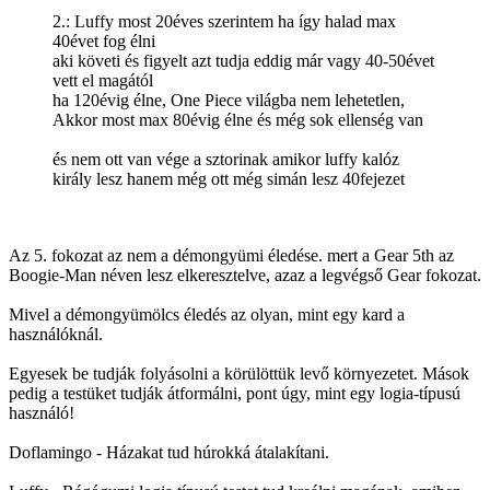
2.: Luffy most 20éves szerintem ha így halad max
40évet fog élni
aki követi és figyelt azt tudja eddig már vagy 40-50évet
vett el magától
ha 120évig élne, One Piece világba nem lehetetlen,
Akkor most max 80évig élne és még sok ellenség van
és nem ott van vége a sztorinak amikor luffy kalóz
király lesz hanem még ott még simán lesz 40fejezet
Az 5. fokozat az nem a démongyümi éledése. mert a Gear 5th az
Boogie-Man néven lesz elkeresztelve, azaz a legvégső Gear fokozat.
Mivel a démongyümölcs éledés az olyan, mint egy kard a
használóknál.
Egyesek be tudják folyásolni a körülöttük levő környezetet. Mások
pedig a testüket tudják átformálni, pont úgy, mint egy logia-típusú
használó!
Doflamingo - Házakat tud húrokká átalakítani.