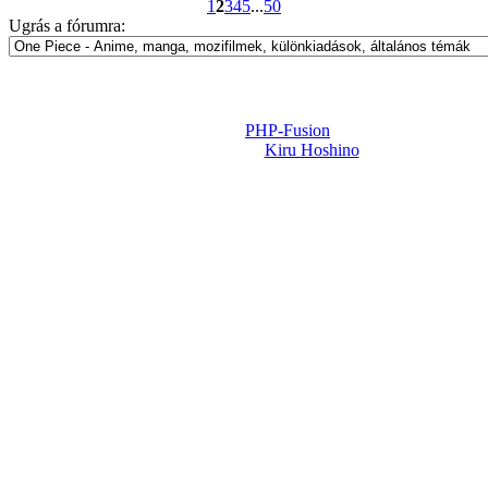
1
2
3
4
5
...
50
Ugrás a fórumra:
Powered by
PHP-Fusion
Design-t készítette:
Kiru Hoshino