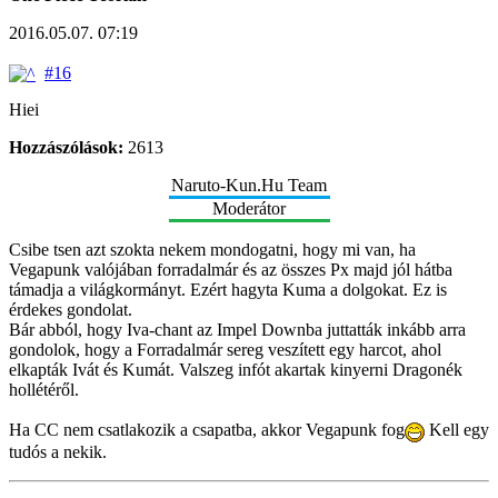
2016.05.07. 07:19
#16
Hiei
Hozzászólások:
2613
Naruto-Kun.Hu Team
Moderátor
Csibe tsen azt szokta nekem mondogatni, hogy mi van, ha
Vegapunk valójában forradalmár és az összes Px majd jól hátba
támadja a világkormányt. Ezért hagyta Kuma a dolgokat. Ez is
érdekes gondolat.
Bár abból, hogy Iva-chant az Impel Downba juttatták inkább arra
gondolok, hogy a Forradalmár sereg veszített egy harcot, ahol
elkapták Ivát és Kumát. Valszeg infót akartak kinyerni Dragonék
hollétéről.
Ha CC nem csatlakozik a csapatba, akkor Vegapunk fog
Kell egy
tudós a nekik.