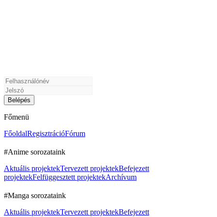
Főmenü
Főoldal
Regisztráció
Fórum
#Anime sorozataink
Aktuális projektek
Tervezett projektek
Befejezett
projektek
Felfüggesztett projektek
Archívum
#Manga sorozataink
Aktuális projektek
Tervezett projektek
Befejezett