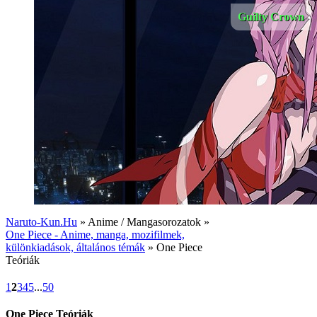
Guilty Crown
Naruto-Kun.Hu
» Anime / Mangasorozatok »
One Piece - Anime, manga, mozifilmek,
különkiadások, általános témák
» One Piece
Teóriák
1
2
3
4
5
...
50
One Piece Teóriák