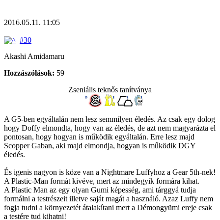
2016.05.11. 11:05
#30
Akashi Amidamaru
Hozzászólások:
59
Zseniális teknős tanítványa
A G5-ben egyáltalán nem lesz semmilyen éledés. Az csak egy dolog
hogy Doffy elmondta, hogy van az éledés, de azt nem magyarázta el
pontosan, hogy hogyan is működik egyáltalán. Erre lesz majd
Scopper Gaban, aki majd elmondja, hogyan is működik DGY
éledés.
És igenis nagyon is köze van a Nightmare Luffyhoz a Gear 5th-nek!
A Plastic-Man formát kivéve, mert az mindegyik formára kihat.
A Plastic Man az egy olyan Gumi képesség, ami tárggyá tudja
formálni a testrészeit illetve saját magát a használó. Azaz Luffy nem
fogja tudni a környezetét átalakítani mert a Démongyümi ereje csak
a testére tud kihatni!