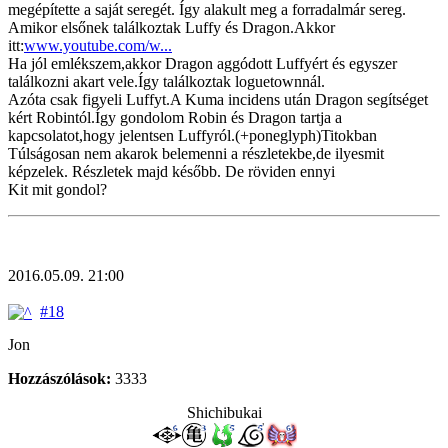
megépítette a saját seregét. Így alakult meg a forradalmár sereg.
Amikor elsőnek találkoztak Luffy és Dragon.Akkor
itt:
www.youtube.com/w...
Ha jól emlékszem,akkor Dragon aggódott Luffyért és egyszer
találkozni akart vele.Így találkoztak loguetownnál.
Azóta csak figyeli Luffyt.A Kuma incidens után Dragon segítséget
kért Robintól.Így gondolom Robin és Dragon tartja a
kapcsolatot,hogy jelentsen Luffyról.(+poneglyph)Titokban
Túlságosan nem akarok belemenni a részletekbe,de ilyesmit
képzelek. Részletek majd később. De röviden ennyi
Kit mit gondol?
2016.05.09. 21:00
#18
Jon
Hozzászólások:
3333
Shichibukai