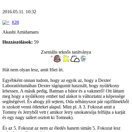
2016.05.11. 10:32
#28
Akashi Amidamaru
Hozzászólások:
59
Zseniális teknős tanítványa
Hát nem olyan lesz, amit Hiei írt.
Egyébként onnan tudom, hogy az egyik az, hogy a Dexter
Laboratóriumában Dexter rágógumit használt, hogy nyúlékony
lehessen. A másik pedig, Batman a bátor és a vakmerő! Ott láttam
meg hogy a nyúlékony ember tud alakot is változtatni a képessége
segítségével. És ahogy jól sejtem, Oda néhányszor pár rajzfilmekből
is szokott venni ötleteket alapul. Mint pl. A 3. Fokozat amit a
Tommy és Jerryből vett ( amikor Jerry unokatesója felfújta a karját
és egy nagy sallert osztott ki Tomnak).
És az 5. Fokozat az nem az éledés hanem simán 5. Fokozat lesz