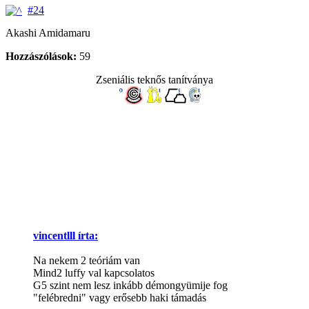
#24
Akashi Amidamaru
Hozzászólások:
59
Zseniális teknős tanítványa
vincentlll írta:
Na nekem 2 teóriám van
Mind2 luffy val kapcsolatos
G5 szint nem lesz inkább démongyümije fog
"felébredni" vagy erősebb haki támadás