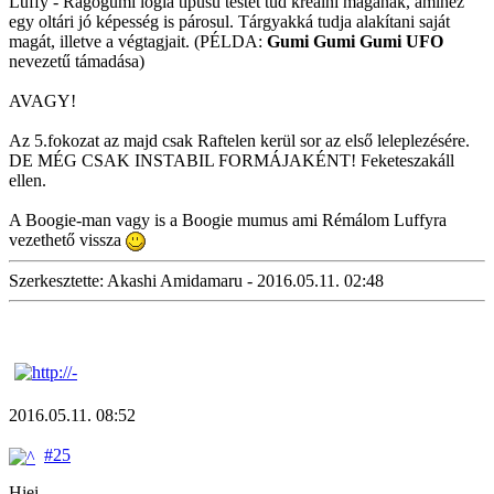
Luffy - Rágógumi logia típusú testet tud kreálni magának, amihez
egy oltári jó képesség is párosul. Tárgyakká tudja alakítani saját
magát, illetve a végtagjait. (PÉLDA:
Gumi Gumi Gumi UFO
nevezetű támadása)
AVAGY!
Az 5.fokozat az majd csak Raftelen kerül sor az első leleplezésére.
DE MÉG CSAK INSTABIL FORMÁJAKÉNT! Feketeszakáll
ellen.
A Boogie-man vagy is a Boogie mumus ami Rémálom Luffyra
vezethető vissza
Szerkesztette: Akashi Amidamaru - 2016.05.11. 02:48
2016.05.11. 08:52
#25
Hiei