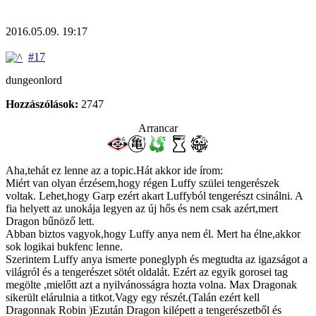
2016.05.09. 19:17
#17
dungeonlord
Hozzászólások:
2747
Arrancar
Aha,tehát ez lenne az a topic.Hát akkor ide írom:
Miért van olyan érzésem,hogy régen Luffy szülei tengerészek
voltak. Lehet,hogy Garp ezért akart Luffyból tengerészt csinálni. A
fia helyett az unokája legyen az új hős és nem csak azért,mert
Dragon bűnöző lett.
Abban biztos vagyok,hogy Luffy anya nem él. Mert ha élne,akkor
sok logikai bukfenc lenne.
Szerintem Luffy anya ismerte poneglyph és megtudta az igazságot a
világról és a tengerészet sötét oldalát. Ezért az egyik gorosei tag
megölte ,mielőtt azt a nyilvánosságra hozta volna. Max Dragonak
sikerült elárulnia a titkot.Vagy egy részét.(Talán ezért kell
Dragonnak Robin )Ezután Dragon kilépett a tengerészetből és