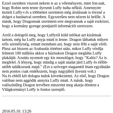
Ezzel szemben viszont nekem is az a véleményem, mint Jon-nak,
hogy Robin nem tenne ilyesmit Luffy tudta nélkül. Amennyire
tiszteli Luffy-t és a többieket szerintem még árulásnak is érezné a
dolgot a barátaival szemben. Egyszerűen nem nézem ki belőle. A
másik, hogy Dragonnak szerintem erre megvannak a saját eszközei,
hogy a kormány gyenge pontjairól információt szerezzen.
Arról a dologról meg, hogy Luffyról küld infókat azt kizártnak
tartom, még ha Luffy anyja miatt is lenne. Dragon láthattuk milyen
erős személyiség, emiatt mondtam azt, hogy nem félti a saját vérét.
Plusz azt hiszem az Arabastás történet után, mikor Luffy vérdíja
felment 100 millióra akkor a bázisukon Dragon meglátta Luffy
plakátját. Azután nyomott egy kis monológot, hogy "Kalóz? Az is
megfelel. A lényeg, hogy mindig a saját utadat járd Luffy és előbb-
utóbb találkozunk majd." (Ezt a szöveget magamtól írtam egyáltalán
nem pontos csak emlékszem, hogy nagyjából ilyesmi volt.)
Na és ebből két dologra tudok következtetni. Az első, hogy Dragon
valóban nem aggódik annyira Luffy miatt. A másik, hogy
valószínűleg Dragon tervében miszerint meg akarja dönteni a
Világkormányt Luffy is fontos szereplő.
2016.05.10. 13:26