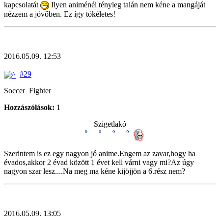
kapcsolatát
Ilyen animénél tényleg talán nem kéne a mangáját
nézzem a jövőben. Ez így tökéletes!
2016.05.09. 12:53
#29
Soccer_Fighter
Hozzászólások:
1
Szigetlakó
Szerintem is ez egy nagyon jó anime.Engem az zavar,hogy ha
évados,akkor 2 évad között 1 évet kell várni vagy mi?Az úgy
nagyon szar lesz....Na meg ma kéne kijöjjön a 6.rész nem?
2016.05.09. 13:05