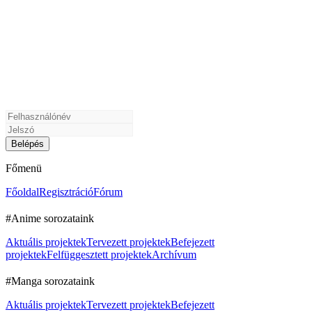
Főmenü
Főoldal
Regisztráció
Fórum
#Anime sorozataink
Aktuális projektek
Tervezett projektek
Befejezett
projektek
Felfüggesztett projektek
Archívum
#Manga sorozataink
Aktuális projektek
Tervezett projektek
Befejezett