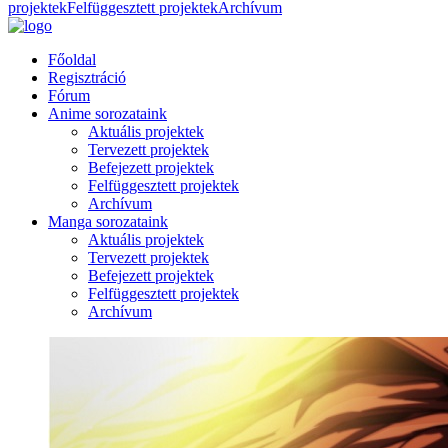
projektek
Felfüggesztett projektek
Archívum
Főoldal
Regisztráció
Fórum
Anime sorozataink
Aktuális projektek
Tervezett projektek
Befejezett projektek
Felfüggesztett projektek
Archívum
Manga sorozataink
Aktuális projektek
Tervezett projektek
Befejezett projektek
Felfüggesztett projektek
Archívum