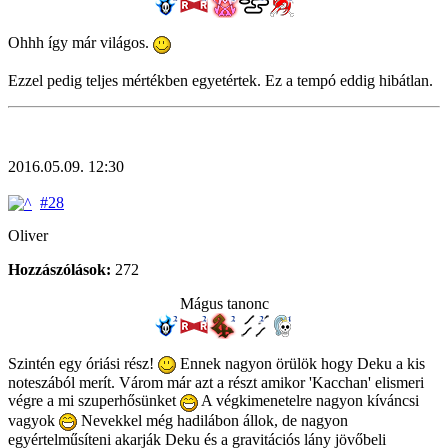
Ohhh így már világos.
Ezzel pedig teljes mértékben egyetértek. Ez a tempó eddig hibátlan.
2016.05.09. 12:30
#28
Oliver
Hozzászólások:
272
Mágus tanonc
Szintén egy óriási rész!
Ennek nagyon örülök hogy Deku a kis
noteszából merít. Várom már azt a részt amikor 'Kacchan' elismeri
végre a mi szuperhősünket
A végkimenetelre nagyon kíváncsi
vagyok
Nevekkel még hadilábon állok, de nagyon
egyértelműsíteni akarják Deku és a gravitációs lány jövőbeli