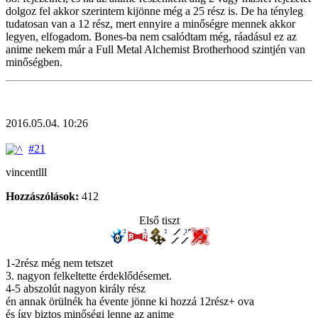
dolgoz fel akkor szerintem kijönne még a 25 rész is. De ha tényleg
tudatosan van a 12 rész, mert ennyire a minőségre mennek akkor
legyen, elfogadom. Bones-ba nem csalódtam még, ráadásul ez az
anime nekem már a Full Metal Alchemist Brotherhood szintjén van
minőségben.
2016.05.04. 10:26
#21
vincentlll
Hozzászólások:
412
Első tiszt
1-2rész még nem tetszet
3. nagyon felkeltette érdeklődésemet.
4-5 abszolút nagyon király rész
én annak örülnék ha évente jönne ki hozzá 12rész+ ova
és így biztos minőségi lenne az anime