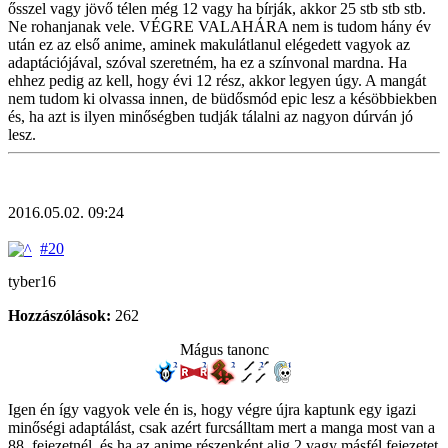
ősszel vagy jövő télen még 12 vagy ha bírják, akkor 25 stb stb stb.
Ne rohanjanak vele. VÉGRE VALAHÁRA nem is tudom hány év
után ez az első anime, aminek makulátlanul elégedett vagyok az
adaptációjával, szóval szeretném, ha ez a színvonal mardna. Ha
ehhez pedig az kell, hogy évi 12 rész, akkor legyen úgy. A mangát
nem tudom ki olvassa innen, de büdősmód epic lesz a késöbbiekben
és, ha azt is ilyen minőségben tudják tálalni az nagyon dúrván jó
lesz.
2016.05.02. 09:24
#20
tyber16
Hozzászólások:
262
Mágus tanonc
Igen én így vagyok vele én is, hogy végre újra kaptunk egy igazi
minőségi adaptálást, csak azért furcsálltam mert a manga most van a
88. fejezetnél, és ha az anime részenként alig 2 vagy másfél fejezetet