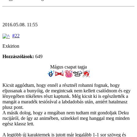
2016.05.08. 11:55
#22
Exkirion
Hozzászólások:
649
Mágus csapat tagja
Kicsit aggódtam, hogy ennél a résztnél rohanni fognak, hogy
eljussanak a bunyóig, de megintcsak nem kellett csalódnom és egy
lényegében tökéletes részt kaptunk. Még kicsit ki is egészítették a
mangát a maradék tesiórával a labdadobás után, amiért hatalmasz
plusz pont.
A másik dolog, hogy a mngában nem tudtam mit gondoljak Deku
rucijáról, de így az animében, szinekkel meg hanggal meg minden
egész klassz lett.
A legtöbb új karakternek is jutott már legalább 1-1 sor szöveg és