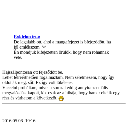
Exkirion írta:
De legalább ott, ahol a mangafejezet is bfejeződött, ha
jól emlékszem. ^^
Én mondjuk kifejezetten örülök, hogy nem rohannak
vele.
Hajszálpontosan ott fejeződött be.
Lehet félreérthetően fogalmaztam. Nem sérelmezem, hogy így
oldották meg, sőt! Ez így volt tökéletes.
Viccelni próbáltam, mivel a sorozat eddig annyira zseniális
megvalósítást kapott, kb. csak az a hibája, hogy hamar eltelik egy
rész és várhatom a következőt.
2016.05.08. 19:16