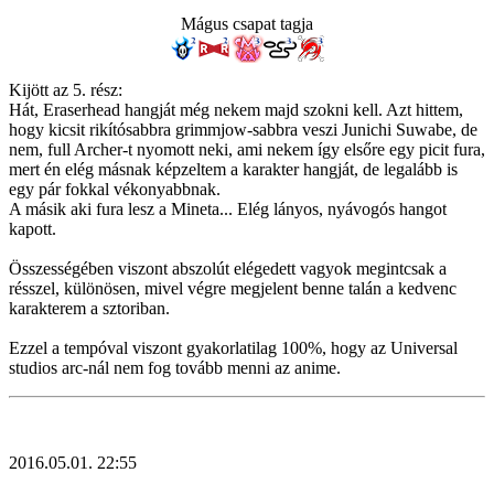
Mágus csapat tagja
Kijött az 5. rész:
Hát, Eraserhead hangját még nekem majd szokni kell. Azt hittem,
hogy kicsit rikítósabbra grimmjow-sabbra veszi Junichi Suwabe, de
nem, full Archer-t nyomott neki, ami nekem így elsőre egy picit fura,
mert én elég másnak képzeltem a karakter hangját, de legalább is
egy pár fokkal vékonyabbnak.
A másik aki fura lesz a Mineta... Elég lányos, nyávogós hangot
kapott.
Összességében viszont abszolút elégedett vagyok megintcsak a
résszel, különösen, mivel végre megjelent benne talán a kedvenc
karakterem a sztoriban.
Ezzel a tempóval viszont gyakorlatilag 100%, hogy az Universal
studios arc-nál nem fog tovább menni az anime.
2016.05.01. 22:55