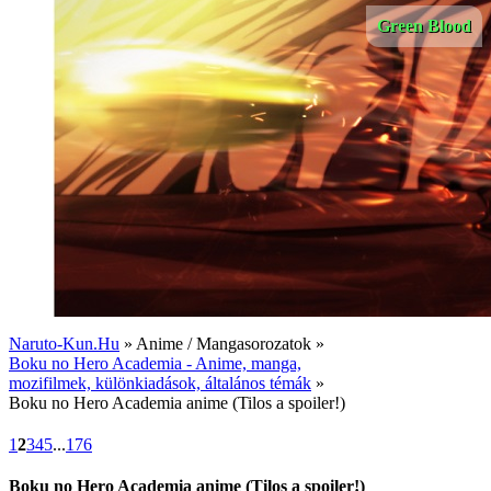
Green Blood
Naruto-Kun.Hu
» Anime / Mangasorozatok »
Boku no Hero Academia - Anime, manga,
mozifilmek, különkiadások, általános témák
»
Boku no Hero Academia anime (Tilos a spoiler!)
1
2
3
4
5
...
176
Boku no Hero Academia anime (Tilos a spoiler!)