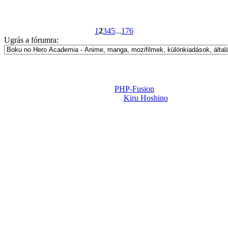
1
2
3
4
5
...
176
Ugrás a fórumra:
Powered by
PHP-Fusion
Design-t készítette:
Kiru Hoshino