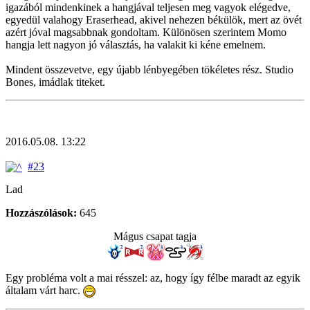
igazából mindenkinek a hangjával teljesen meg vagyok elégedve,
egyedül valahogy Eraserhead, akivel nehezen békülök, mert az övét
azért jóval magsabbnak gondoltam. Különösen szerintem Momo
hangja lett nagyon jó választás, ha valakit ki kéne emelnem.
Mindent összevetve, egy újabb lénbyegében tökéletes rész. Studio
Bones, imádlak titeket.
2016.05.08. 13:22
#23
Lad
Hozzászólások:
645
Mágus csapat tagja
Egy probléma volt a mai résszel: az, hogy így félbe maradt az egyik
általam várt harc.