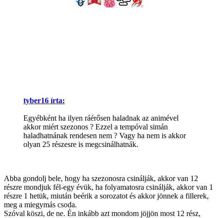
tyber16 írta:
Egyébként ha ilyen ráérősen haladnak az animével
akkor miért szezonos ? Ezzel a tempóval simán
haladhatnának rendesen nem ? Vagy ha nem is akkor
olyan 25 részesre is megcsinálhatnák.
Abba gondolj bele, hogy ha szezonosra csinálják, akkor van 12
részre mondjuk fél-egy évük, ha folyamatosra csinálják, akkor van 1
részre 1 hetük, miután beérik a sorozatot és akkor jönnek a fillerek,
meg a miegymás csoda.
Szóval köszi, de ne. Én inkább azt mondom jöjjön most 12 rész,