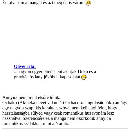
Én olvasom a mangát és azt még én is várom
Oliver írta:
...nagyon egyértelműsíteni akarják Deku és a
gravitációs lány jövőbeli kapcsolatát
Annyira nem, mint elsőre tűnik.
Ochako (Akineka nevét valamiért Ochaco-ra angolosították.) amúgy
egy nagyon szupi kis karakter, szóval nem kell attól félni, hogy
hasztalanságba sűlyed vagy csak romantikus huzavonára lesz
használva. Szerencsére ez a manga nem ökörködik annyit a
romantikus szálakkal, mint a Naruto.