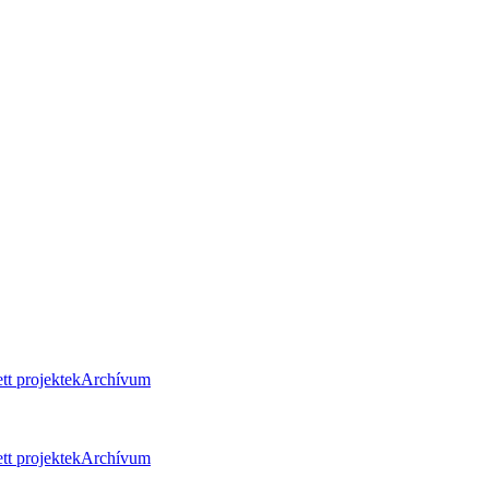
tt projektek
Archívum
tt projektek
Archívum