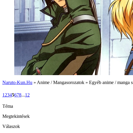
Naruto-Kun.Hu
» Anime / Mangasorozatok » Egyéb anime / manga s
1
2
3
4
5
6
7
8
...
12
Téma
Megtekintések
Válaszok