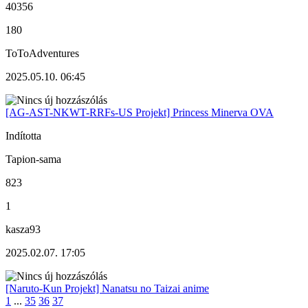
40356
180
ToToAdventures
2025.05.10. 06:45
[AG-AST-NKWT-RRFs-US Projekt] Princess Minerva OVA
Indította
Tapion-sama
823
1
kasza93
2025.02.07. 17:05
[Naruto-Kun Projekt] Nanatsu no Taizai anime
1
...
35
36
37