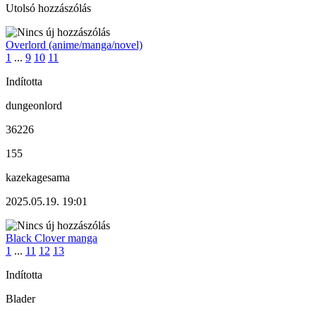
Utolsó hozzászólás
Overlord (anime/manga/novel)
1
...
9
10
11
Indította
dungeonlord
36226
155
kazekagesama
2025.05.19. 19:01
Black Clover manga
1
...
11
12
13
Indította
Blader