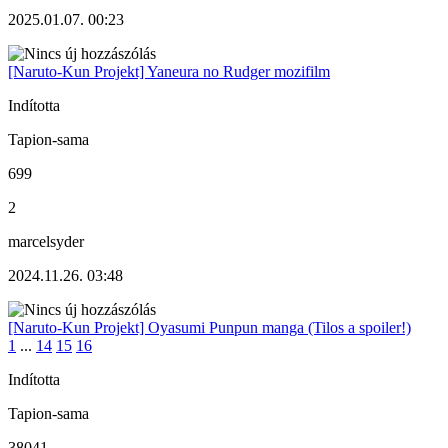
2025.01.07. 00:23
[Naruto-Kun Projekt] Yaneura no Rudger mozifilm
Indította
Tapion-sama
699
2
marcelsyder
2024.11.26. 03:48
[Naruto-Kun Projekt] Oyasumi Punpun manga (Tilos a spoiler!)
1
...
14
15
16
Indította
Tapion-sama
38041