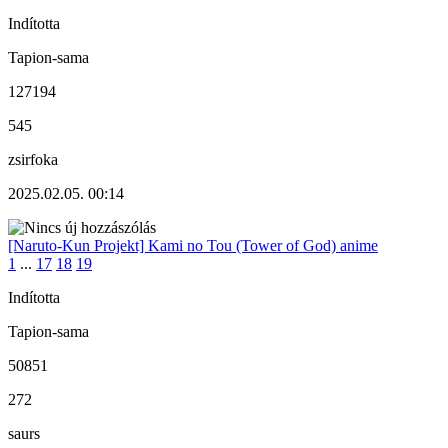
Indította
Tapion-sama
127194
545
zsirfoka
2025.02.05. 00:14
[Naruto-Kun Projekt] Kami no Tou (Tower of God) anime
1
...
17
18
19
Indította
Tapion-sama
50851
272
saurs