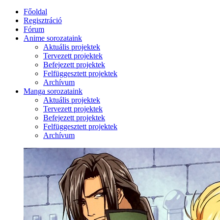
Főoldal
Regisztráció
Fórum
Anime sorozataink
Aktuális projektek
Tervezett projektek
Befejezett projektek
Felfüggesztett projektek
Archívum
Manga sorozataink
Aktuális projektek
Tervezett projektek
Befejezett projektek
Felfüggesztett projektek
Archívum