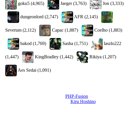
goku5
(4,965)
Jaeger
(3,763)
Jon
(3,333)
dungeonlord
(2,747)
AFR
(2,145)
Severum
(2,112)
Capac
(1,887)
Coelho
(1,883)
bakod
(1,769)
Sasha
(1,751)
laszlo222
(1,447)
KingBradley
(1,442)
Rikiya
(1,207)
Aes Sedai
(1,091)
Powered by
PHP-Fusion
Design-t készítette:
Kiru Hoshino