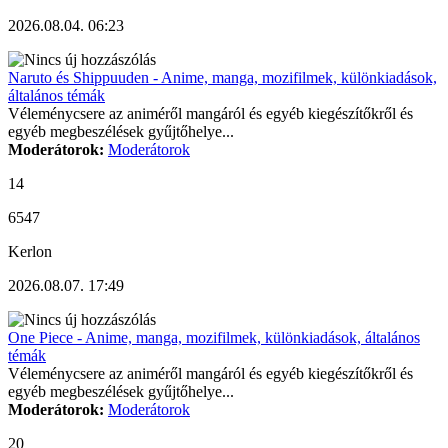
2026.08.04. 06:23
Naruto és Shippuuden - Anime, manga, mozifilmek, különkiadások,
általános témák
Véleménycsere az animéről mangáról és egyéb kiegészítőkről és
egyéb megbeszélések gyűjtőhelye...
Moderátorok:
Moderátorok
14
6547
Kerlon
2026.08.07. 17:49
One Piece - Anime, manga, mozifilmek, különkiadások, általános
témák
Véleménycsere az animéről mangáról és egyéb kiegészítőkről és
egyéb megbeszélések gyűjtőhelye...
Moderátorok:
Moderátorok
20