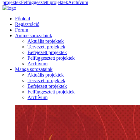
projektek
Felfüggesztett projektek
Archívum
Főoldal
Regisztráció
Fórum
Anime sorozataink
Aktuális projektek
Tervezett projektek
Befejezett projektek
Felfüggesztett projektek
Archívum
Manga sorozataink
Aktuális projektek
Tervezett projektek
Befejezett projektek
Felfüggesztett projektek
Archívum