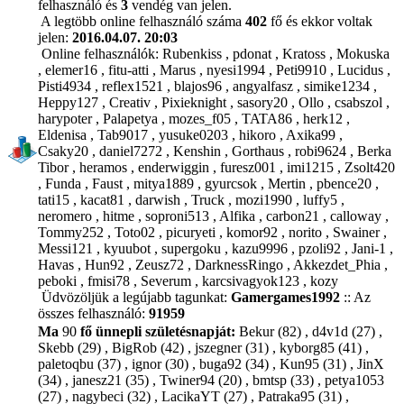
felhasználó és
3
vendég van jelen.
A legtöbb online felhasználó száma
402
fő és ekkor voltak
jelen:
2016.04.07. 20:03
Online felhasználók:
Rubenkiss
,
pdonat
,
Kratoss
,
Mokuska
,
elemer16
,
fitu-atti
,
Marus
,
nyesi1994
,
Peti9910
,
Lucidus
,
Pisti4934
,
reflex1521
,
blajos96
,
angyalfasz
,
simike1234
,
Heppy127
,
Creativ
,
Pixieknight
,
sasory20
,
Ollo
,
csabszol
,
harypoter
,
Palapetya
,
mozes_f05
,
TATA86
,
herk12
,
Eldenisa
,
Tab9017
,
yusuke0203
,
hikoro
,
Axika99
,
Csaky20
,
daniel7272
,
Kenshin
,
Gorthaus
,
robi9624
,
Berka
Tibor
,
heramos
,
enderwiggin
,
furesz001
,
imi1215
,
Zsolt420
,
Funda
,
Faust
,
mitya1889
,
gyurcsok
,
Mertin
,
pbence20
,
tati15
,
kacat81
,
darwish
,
Truck
,
mozi1990
,
luffy5
,
neromero
,
hitme
,
soproni513
,
Alfika
,
carbon21
,
calloway
,
Tommy252
,
Toto02
,
picuryeti
,
komor92
,
norito
,
Swainer
,
Messi121
,
kyuubot
,
supergoku
,
kazu9996
,
pzoli92
,
Jani-1
,
Havas
,
Hun92
,
Zeusz72
,
DarknessRingo
,
Akkezdet_Phia
,
peboki
,
fmisi78
,
Severum
,
karcsivagyok123
,
kozy
Üdvözöljük a legújabb tagunkat:
Gamergames1992
:: Az
összes felhasználó:
91959
Ma
90
fő ünnepli születésnapját:
Bekur (82)
,
d4v1d (27)
,
Skebb (29)
,
BigRob (42)
,
jszegner (31)
,
kyborg85 (41)
,
paletoqbu (37)
,
ignor (30)
,
buga92 (34)
,
Kun95 (31)
,
JinX
(34)
,
janesz21 (35)
,
Twiner94 (20)
,
bmtsp (33)
,
petya1053
(27)
,
nagybeci (32)
,
LacikaYT (27)
,
Patraka95 (31)
,