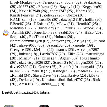
LivelyMonkey (30)
,
Ferencz (23)
,
Spory (32)
,
SzakalAlex
(29)
,
M777 (30)
,
Efrazor (28)
,
Bagoly2 (19)
,
Kegyetlen92
(34)
,
Kevin103948 (26)
,
endre1347 (25)
,
Nedra (38)
,
Kriszti Fenyves (24)
,
Zolek22 (26)
,
Olexos (36)
,
KAMI_cain (19)
,
barcsi96 (30)
,
daweq12 (19)
,
hollka (20)
,
BBendi7 (26)
,
DZoltan (25)
,
M3ow (31)
,
Henrik07 (25)
,
Marcitupi15 (23)
,
JuiceBaby (35)
,
Injiuri (32)
,
Wroox (25)
,
_Aehhhh (26)
,
Paperlion (33)
,
Szabi1008 (24)
,
H3Zo (26)
,
Szepe (40)
,
RexTreon (31)
,
Holmes (26)
,
Nemrtudommilegyen (62)
,
spityesz (39)
,
Zsalya (23)
,
IfjRoot
(42)
,
alexey9688 (30)
,
Szacsa132 (26)
,
xanophy (39)
,
Csenglee (39)
,
Melaniii (24)
,
utamas (25)
,
Accehipo7897
(29)
,
kulcsar (18)
,
Laszlo7897 (29)
,
Elike (28)
,
mateszilagyi
(28)
,
Misi104 (21)
,
Idnan (27)
,
Aghar (36)
,
Toga Himiko
(26)
,
okayletsgo2026 (22)
,
Screem2 (46)
,
Logen2001 (25)
,
davee27639 (21)
,
Goresz (25)
,
Zita119 (19)
,
manyokia (35)
,
m_nikii (30)
,
mark18 (21)
,
Kishogen (38)
,
madara123 (26)
,
xRonald (34)
,
SlayerDave (48)
,
Csanibratyo (25)
,
kj6373
(42)
,
Derkusz (19)
,
Kuksimuksibuksilukszi797 (26)
,
Riuk
(26)
,
Atesz16 (33)
,
andras___ (18)
Legtöbbet hozzászólók listája: