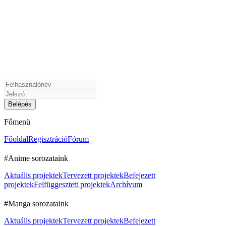
Főmenü
Főoldal
Regisztráció
Fórum
#Anime sorozataink
Aktuális projektek
Tervezett projektek
Befejezett
projektek
Felfüggesztett projektek
Archívum
#Manga sorozataink
Aktuális projektek
Tervezett projektek
Befejezett