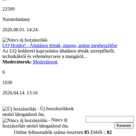
22599
Narutofanlany
2026.08.01. 14:24
UQ Holder! - Általános témák, manga, anime megbeszélése
Az UQ holderrel kapcsolatos általános témák szereplőkről,
technikákról és véleménycsere a mangáról...
Moderátorok:
Moderátorok
6
1030
2026.04.14. 13:16
- Új hozzászólások
utolsó látogatásod óta.
- Nincs új
hozzászólás utolsó látogatásod óta.
Online felhasználók száma összesen
85
Ebből ::
82