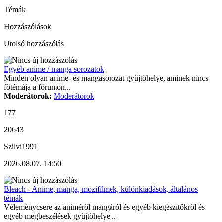
Témák
Hozzászólások
Utolsó hozzászólás
Egyéb anime / manga sorozatok
Minden olyan anime- és mangasorozat gyűjtöhelye, aminek nincs
főtémája a fórumon...
Moderátorok:
Moderátorok
177
20643
Szilvi1991
2026.08.07. 14:50
Bleach - Anime, manga, mozifilmek, különkiadások, általános
témák
Véleménycsere az animéről mangáról és egyéb kiegészítőkről és
egyéb megbeszélések gyűjtőhelye...