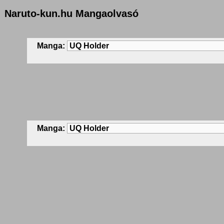
Naruto-kun.hu Mangaolvasó
Manga:
Manga: