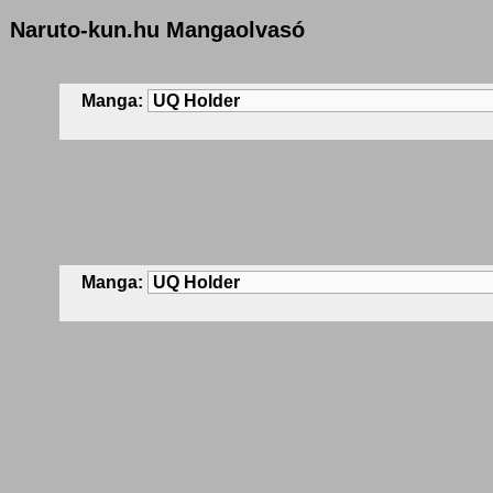
Naruto-kun.hu Mangaolvasó
Manga:
Manga: