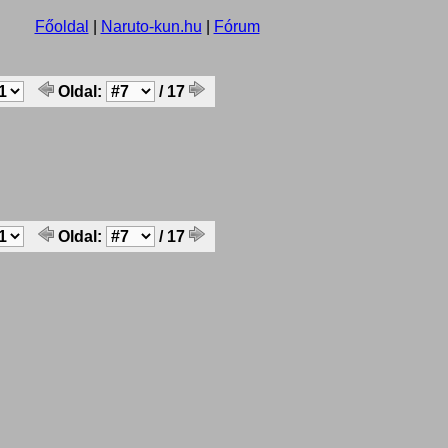
Főoldal
|
Naruto-kun.hu
|
Fórum
Oldal:
/ 17
Oldal:
/ 17