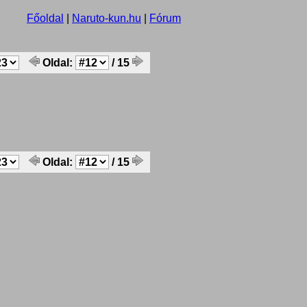
Főoldal
|
Naruto-kun.hu
|
Fórum
Oldal:
/ 15
Oldal:
/ 15