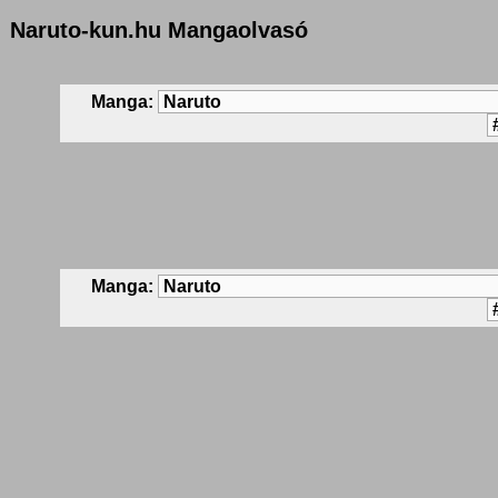
Naruto-kun.hu Mangaolvasó
Manga:
Manga: