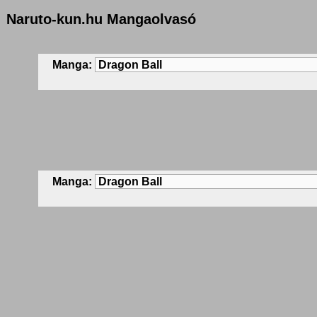
Naruto-kun.hu Mangaolvasó
Manga:
Manga: