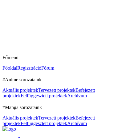
Főmenü
Főoldal
Regisztráció
Fórum
#Anime sorozataink
Aktuális projektek
Tervezett projektek
Befejezett
projektek
Felfüggesztett projektek
Archívum
#Manga sorozataink
Aktuális projektek
Tervezett projektek
Befejezett
projektek
Felfüggesztett projektek
Archívum