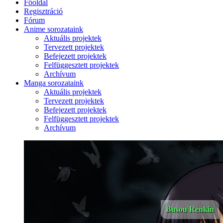
Főoldal
Regisztráció
Fórum
Anime sorozataink
Aktuális projektek
Tervezett projektek
Befejezett projektek
Felfüggesztett projektek
Archívum
Manga sorozataink
Aktuális projektek
Tervezett projektek
Befejezett projektek
Felfüggesztett projektek
Archívum
Busou Renkin