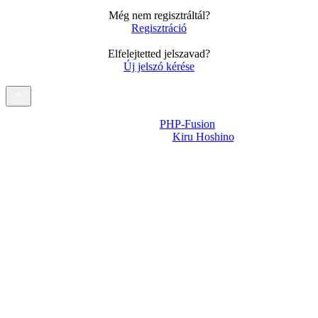
Még nem regisztráltál?
Regisztráció
Elfelejtetted jelszavad?
Új jelszó kérése
Powered by
PHP-Fusion
Design-t készítette:
Kiru Hoshino