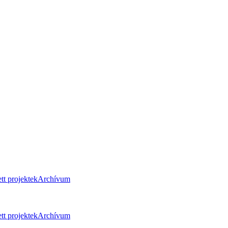
tt projektek
Archívum
tt projektek
Archívum