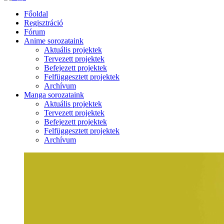
Főoldal
Regisztráció
Fórum
Anime sorozataink
Aktuális projektek
Tervezett projektek
Befejezett projektek
Felfüggesztett projektek
Archívum
Manga sorozataink
Aktuális projektek
Tervezett projektek
Befejezett projektek
Felfüggesztett projektek
Archívum