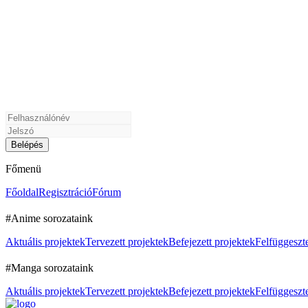
Főmenü
Főoldal
Regisztráció
Fórum
#Anime sorozataink
Aktuális projektek
Tervezett projektek
Befejezett projektek
Felfüggeszte
#Manga sorozataink
Aktuális projektek
Tervezett projektek
Befejezett projektek
Felfüggeszte