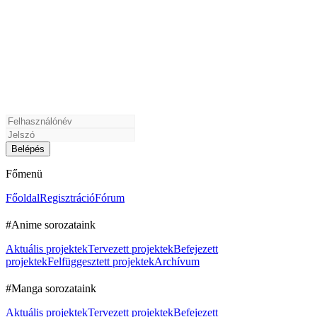
Főmenü
Főoldal
Regisztráció
Fórum
#Anime sorozataink
Aktuális projektek
Tervezett projektek
Befejezett
projektek
Felfüggesztett projektek
Archívum
#Manga sorozataink
Aktuális projektek
Tervezett projektek
Befejezett