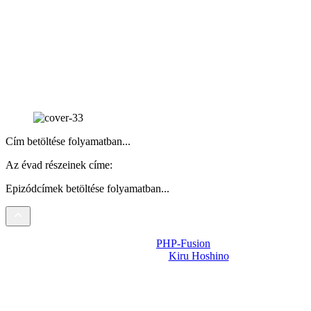
Cím betöltése folyamatban...
Az évad részeinek címe:
Epizódcímek betöltése folyamatban...
Powered by
PHP-Fusion
Design-t készítette:
Kiru Hoshino