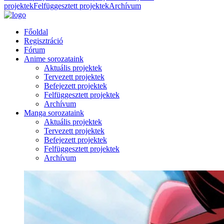
projektek
Felfüggesztett projektek
Archívum
Főoldal
Regisztráció
Fórum
Anime sorozataink
Aktuális projektek
Tervezett projektek
Befejezett projektek
Felfüggesztett projektek
Archívum
Manga sorozataink
Aktuális projektek
Tervezett projektek
Befejezett projektek
Felfüggesztett projektek
Archívum