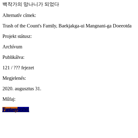
백작가의 망나니가 되었다
Alternatív címek:
Trash of the Count's Family, Baekjakga-ui Mangnani-ga Doeeotda
Projekt státusz:
Archívum
Publikálva:
121 / ??? fejezet
Megjelenés:
2020. augusztus 31.
Műfaj:
Fantasy
Isekai