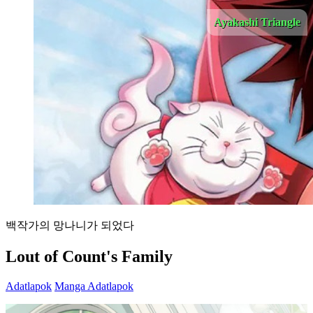
Ayakashi Triangle
백작가의 망나니가 되었다
Lout of Count's Family
Adatlapok
Manga Adatlapok