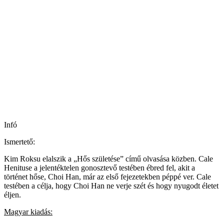
Infó
Ismertető:
Kim Roksu elalszik a „Hős születése” című olvasása közben. Cale
Henituse a jelentéktelen gonosztevő testében ébred fel, akit a
történet hőse, Choi Han, már az első fejezetekben péppé ver. Cale
testében a célja, hogy Choi Han ne verje szét és hogy nyugodt életet
éljen.
Magyar kiadás: