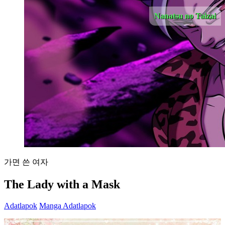
Nanatsu no Taizai
가면 쓴 여자
The Lady with a Mask
Adatlapok
Manga Adatlapok