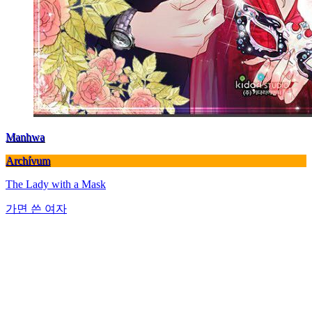
Manhwa
Archívum
The Lady with a Mask
가면 쓴 여자