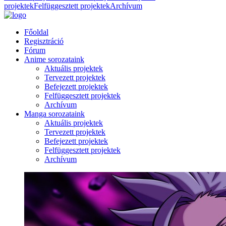
projektek
Felfüggesztett projektek
Archívum
Főoldal
Regisztráció
Fórum
Anime sorozataink
Aktuális projektek
Tervezett projektek
Befejezett projektek
Felfüggesztett projektek
Archívum
Manga sorozataink
Aktuális projektek
Tervezett projektek
Befejezett projektek
Felfüggesztett projektek
Archívum