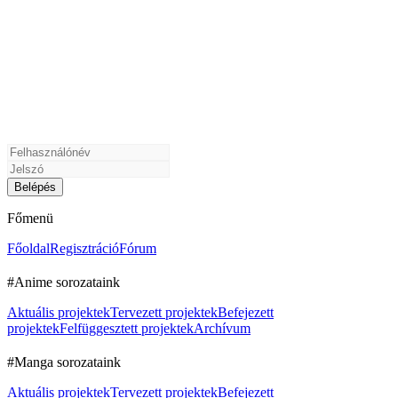
Főmenü
Főoldal
Regisztráció
Fórum
#Anime sorozataink
Aktuális projektek
Tervezett projektek
Befejezett
projektek
Felfüggesztett projektek
Archívum
#Manga sorozataink
Aktuális projektek
Tervezett projektek
Befejezett