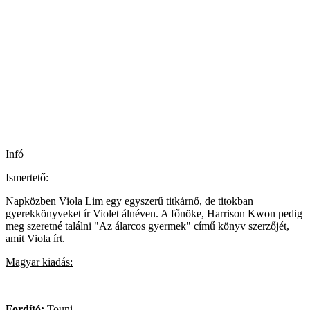
Infó
Ismertető:
Napközben Viola Lim egy egyszerű titkárnő, de titokban
gyerekkönyveket ír Violet álnéven. A főnöke, Harrison Kwon pedig
meg szeretné találni "Az álarcos gyermek" című könyv szerzőjét,
amit Viola írt.
Magyar kiadás:
Fordító:
Touni