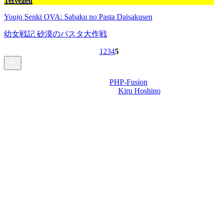
Tervezett
Youjo Senki OVA: Sabaku no Pasta Daisakusen
幼女戦記 砂漠のパスタ大作戦
1
2
3
4
5
Powered by
PHP-Fusion
Design-t készítette:
Kiru Hoshino