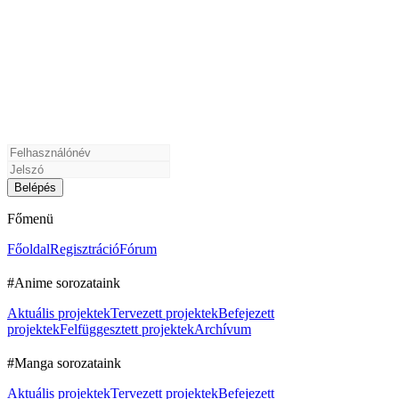
Főmenü
Főoldal
Regisztráció
Fórum
#Anime sorozataink
Aktuális projektek
Tervezett projektek
Befejezett
projektek
Felfüggesztett projektek
Archívum
#Manga sorozataink
Aktuális projektek
Tervezett projektek
Befejezett