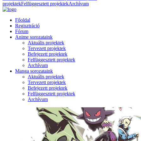
projektek
Felfüggesztett projektek
Archívum
Főoldal
Regisztráció
Fórum
Anime sorozataink
Aktuális projektek
Tervezett projektek
Befejezett projektek
Felfüggesztett projektek
Archívum
Manga sorozataink
Aktuális projektek
Tervezett projektek
Befejezett projektek
Felfüggesztett projektek
Archívum