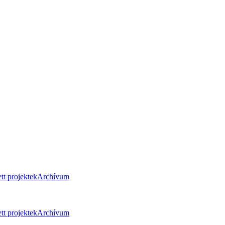
tt projektek
Archívum
tt projektek
Archívum