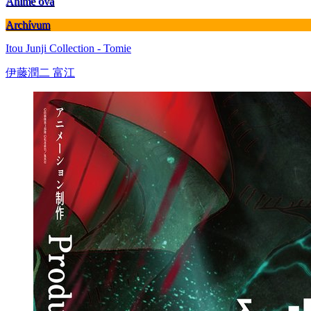
Anime ova
Archívum
Itou Junji Collection - Tomie
伊藤潤二 富江