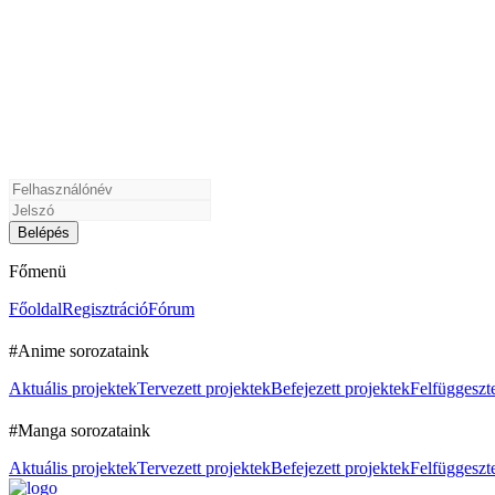
Főmenü
Főoldal
Regisztráció
Fórum
#Anime sorozataink
Aktuális projektek
Tervezett projektek
Befejezett projektek
Felfüggeszte
#Manga sorozataink
Aktuális projektek
Tervezett projektek
Befejezett projektek
Felfüggeszte