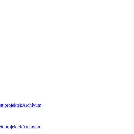
tt projektek
Archívum
tt projektek
Archívum