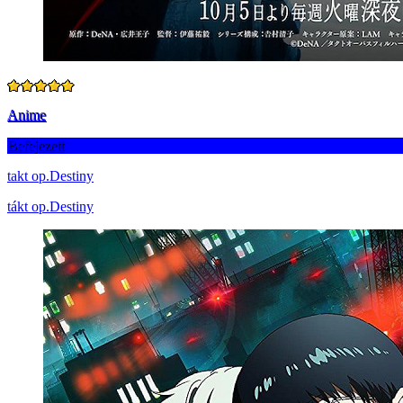
Anime
Befejezett
takt op.Destiny
tákt op.Destiny