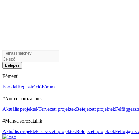
Főmenü
Főoldal
Regisztráció
Fórum
#Anime sorozataink
Aktuális projektek
Tervezett projektek
Befejezett projektek
Felfüggeszte
#Manga sorozataink
Aktuális projektek
Tervezett projektek
Befejezett projektek
Felfüggeszte