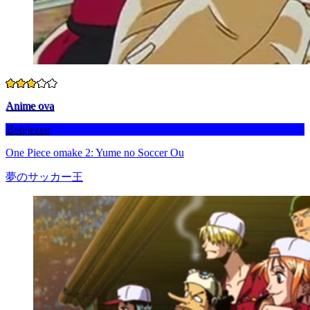
Anime ova
Befejezett
One Piece omake 2: Yume no Soccer Ou
夢のサッカー王