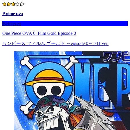
Anime ova
Befejezett
One Piece OVA 6: Film Gold Episode 0
ワンピース フィルム ゴールド ～episode 0～ 711 ver.