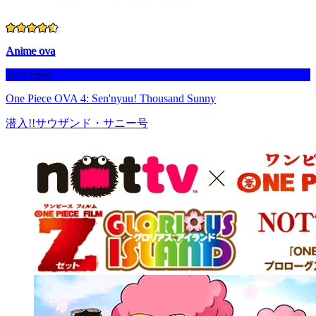
Anime ova
Befejezett
One Piece OVA 4: Sen'nyuu! Thousand Sunny
潜入!!サウザンド・サニー号