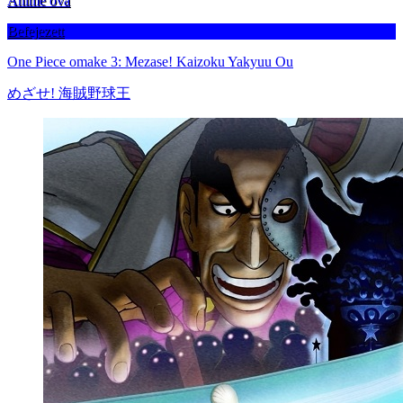
Anime ova
Befejezett
One Piece omake 3: Mezase! Kaizoku Yakyuu Ou
めざせ! 海賊野球王