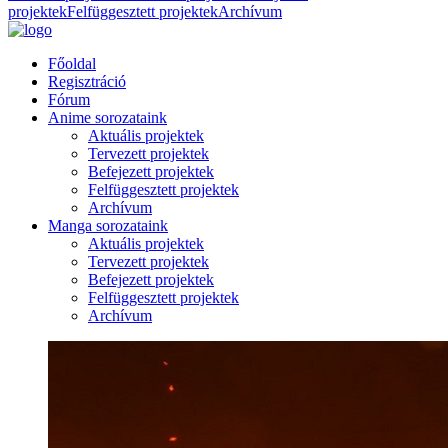
projektek
Felfüggesztett projektek
Archívum
Főoldal
Regisztráció
Fórum
Anime sorozataink
Aktuális projektek
Tervezett projektek
Befejezett projektek
Felfüggesztett projektek
Archívum
Manga sorozataink
Aktuális projektek
Tervezett projektek
Befejezett projektek
Felfüggesztett projektek
Archívum