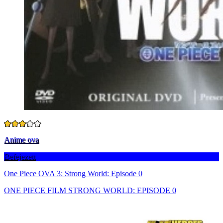
Anime ova
Befejezett
One Piece OVA 3: Strong World: Episode 0
ONE PIECE FILM STRONG WORLD: EPISODE 0