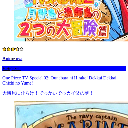
Anime ova
Befejezett
One Piece TV Special 02: Ounabara ni Hirake! Dekkai Dekkai
Chichi no Yume!
大海原にひらけ！でっかいでっカイ父の夢！