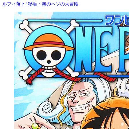
ルフィ落下! 秘境・海のヘソの大冒険