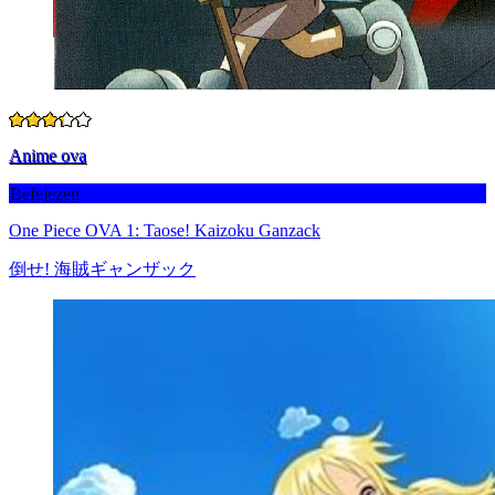
Anime ova
Befejezett
One Piece OVA 1: Taose! Kaizoku Ganzack
倒せ! 海賊ギャンザック