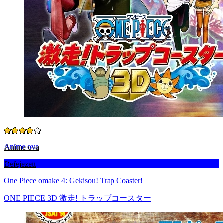
Anime ova
Befejezett
One Piece omake 4: Gekisou! Trap Coaster!
ONE PIECE 3D 激走! トラップコースター