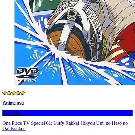
Anime ova
Befejezett
One Piece TV Special 01: Luffy Rakka! Hikyou Umi no Heso no
Dai Bouken