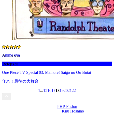
Anime ova
Befejezett
One Piece TV Special 03: Mamore! Saigo no Ou Butai
守れ！最後の大舞台
1
...
15
16
17
18
19
20
21
22
Powered by
PHP-Fusion
Design-t készítette:
Kiru Hoshino