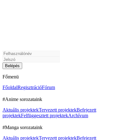
Főmenü
Főoldal
Regisztráció
Fórum
#Anime sorozataink
Aktuális projektek
Tervezett projektek
Befejezett
projektek
Felfüggesztett projektek
Archívum
#Manga sorozataink
Aktuális projektek
Tervezett projektek
Befejezett