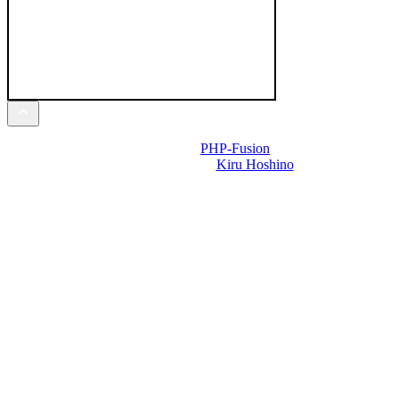
Powered by
PHP-Fusion
Design-t készítette:
Kiru Hoshino