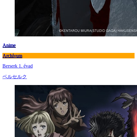
Anime
Archívum
Berserk 1. évad
ベルセルク