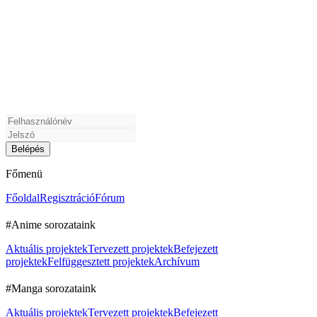
Főmenü
Főoldal
Regisztráció
Fórum
#Anime sorozataink
Aktuális projektek
Tervezett projektek
Befejezett
projektek
Felfüggesztett projektek
Archívum
#Manga sorozataink
Aktuális projektek
Tervezett projektek
Befejezett