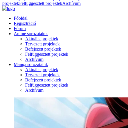
projektek
Felfüggesztett projektek
Archívum
Főoldal
Regisztráció
Fórum
Anime sorozataink
Aktuális projektek
Tervezett projektek
Befejezett projektek
Felfüggesztett projektek
Archívum
Manga sorozataink
Aktuális projektek
Tervezett projektek
Befejezett projektek
Felfüggesztett projektek
Archívum