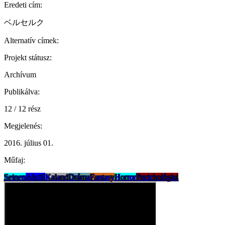
Eredeti cím:
ベルセルク
Alternatív címek:
Projekt státusz:
Archívum
Publikálva:
12 / 12 rész
Megjelenés:
2016. július 01.
Műfaj:
Seinen
Akció
Kaland
Dráma
Fantasy
Horror
Pszichológiai