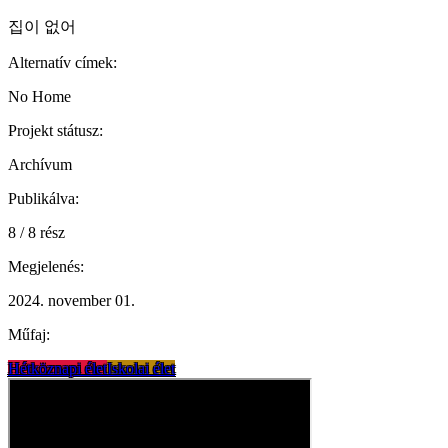
집이 없어
Alternatív címek:
No Home
Projekt státusz:
Archívum
Publikálva:
8 / 8 rész
Megjelenés:
2024. november 01.
Műfaj:
Hétköznapi élet
Iskolai élet