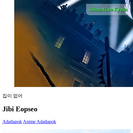
Shingeki no Kyojin
집이 없어
Jibi Eopseo
Adatlapok
Anime Adatlapok