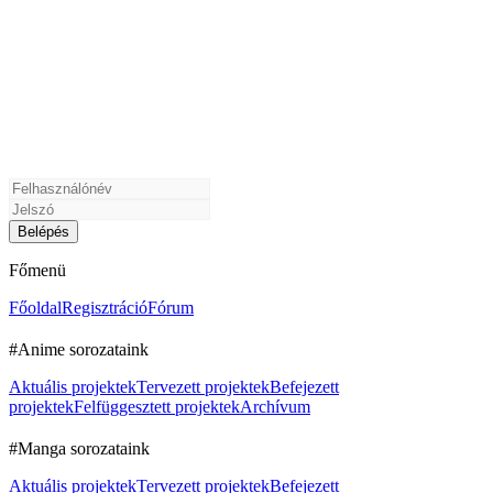
Főmenü
Főoldal
Regisztráció
Fórum
#Anime sorozataink
Aktuális projektek
Tervezett projektek
Befejezett
projektek
Felfüggesztett projektek
Archívum
#Manga sorozataink
Aktuális projektek
Tervezett projektek
Befejezett