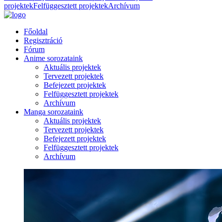
projektek
Felfüggesztett projektek
Archívum
Főoldal
Regisztráció
Fórum
Anime sorozataink
Aktuális projektek
Tervezett projektek
Befejezett projektek
Felfüggesztett projektek
Archívum
Manga sorozataink
Aktuális projektek
Tervezett projektek
Befejezett projektek
Felfüggesztett projektek
Archívum