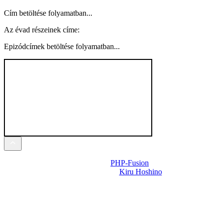
Cím betöltése folyamatban...
Az évad részeinek címe:
Epizódcímek betöltése folyamatban...
Powered by
PHP-Fusion
Design-t készítette:
Kiru Hoshino