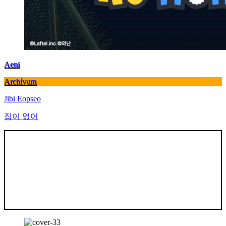
Aeni
Archívum
Jibi Eopseo
집이 없어